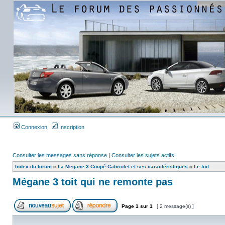
Connexion
Inscription
Consulter les messages sans réponse
|
Consulter les sujets actifs
Index du forum
»
La Megane 3 Coupé Cabriolet et ses caractéristiques
»
Le toit
Mégane 3 toit qui ne remonte pas
Page
1
sur
1
[ 2 message(s) ]