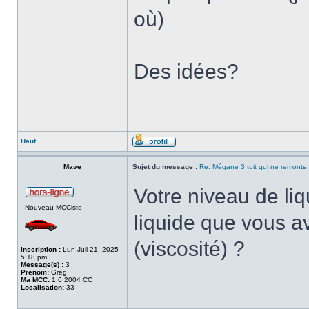
où)
Des idées?
Haut
Mave
Sujet du message :
Re: Mégane 3 toit qui ne remonte
Votre niveau de liq
Nouveau MCCiste
liquide que vous a
(viscosité) ?
Inscription :
Lun Juil 21, 2025
5:18 pm
Message(s) :
3
Prenom:
Grég
Ma MCC:
1.6 2004 CC
Localisation:
33