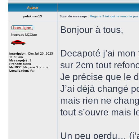
Auteur
polakman13
Sujet du message :
Mégane 3 toit qui ne remonte pas
Bonjour à tous,
Nouveau MCCiste
Decapoté j’ai mon t
Inscription :
Dim Juil 20, 2025
11:58 am
Message(s) :
3
sur 2cm tout refo
Prenom:
Manu
Ma MCC:
Mégane 3 cc noir
Localisation:
Var
Je précise que le
J’ai déjà changé p
mais rien ne chang
tout s’ouvre mais l
Un peu perdu… (j’