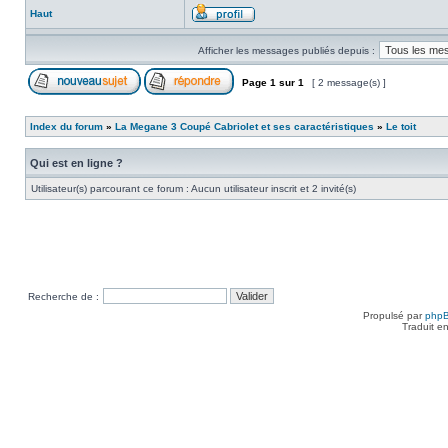
Haut
Afficher les messages publiés depuis :
Page
1
sur
1
[ 2 message(s) ]
Index du forum
»
La Megane 3 Coupé Cabriolet et ses caractéristiques
»
Le toit
Qui est en ligne ?
Utilisateur(s) parcourant ce forum : Aucun utilisateur inscrit et 2 invité(s)
Recherche de :
Propulsé par
php
Traduit e