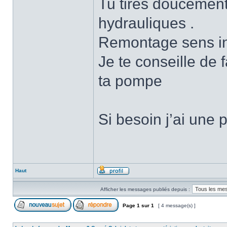
Tu tires doucement 
hydrauliques .
Remontage sens i
Je te conseille de 
ta pompe
Si besoin j’ai un
Haut
Afficher les messages publiés depuis :
Page
1
sur
1
[ 4 message(s) ]