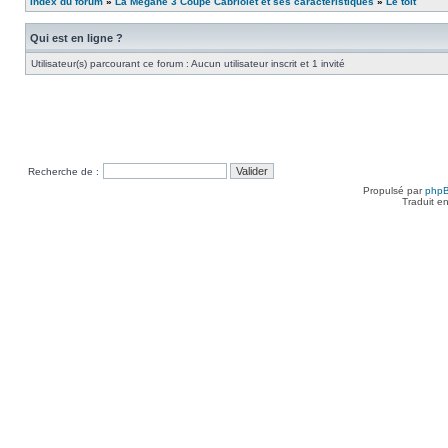
Index du forum
»
La Megane 3 Coupé Cabriolet et ses caractéristiques
»
Le toit
Qui est en ligne ?
Utilisateur(s) parcourant ce forum : Aucun utilisateur inscrit et 1 invité
Recherche de :
Propulsé par
php
Traduit e