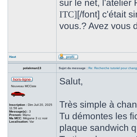
sur le net, l'atelie
ITC]
[/font] c'était
vous.? Avez vous d
Haut
polakman13
Sujet du message :
Re: Recherche tutoriel pour chan
Salut,
Nouveau MCCiste
Très simple à chang
Inscription :
Dim Juil 20, 2025
11:58 am
Message(s) :
3
Tu démontes les fi
Prenom:
Manu
Ma MCC:
Mégane 3 cc noir
Localisation:
Var
plaque sandwich qu