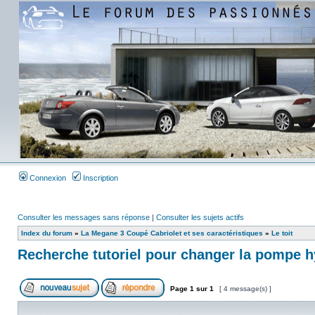
Connexion
Inscription
Consulter les messages sans réponse
|
Consulter les sujets actifs
Index du forum
»
La Megane 3 Coupé Cabriolet et ses caractéristiques
»
Le toit
Recherche tutoriel pour changer la pompe 
Page
1
sur
1
[ 4 message(s) ]