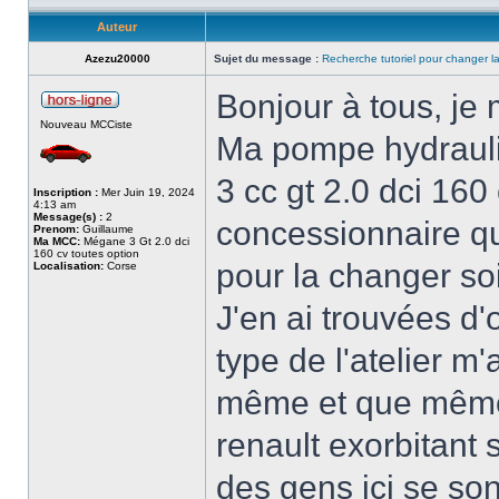
Auteur
Azezu20000
Sujet du message :
Recherche tutoriel pour changer 
Bonjour à tous, je
Nouveau MCCiste
Ma pompe hydraul
3 cc gt 2.0 dci 160
Inscription :
Mer Juin 19, 2024
4:13 am
Message(s) :
2
concessionnaire qu
Prenom:
Guillaume
Ma MCC:
Mégane 3 Gt 2.0 dci
160 cv toutes option
pour la changer so
Localisation:
Corse
J'en ai trouvées d
type de l'atelier m'
même et que même l
renault exorbitant 
des gens ici se so