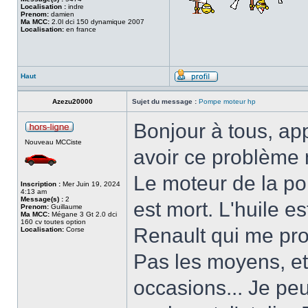
Localisation :
indre
Prenom:
damien
Ma MCC:
2.0l dci 150 dynamique 2007
Localisation:
en france
Haut
Azezu20000
Sujet du message :
Pompe moteur hp
Bonjour à tous, ap
Nouveau MCCiste
avoir ce problème m
Le moteur de la p
Inscription :
Mer Juin 19, 2024
4:13 am
Message(s) :
2
est mort. L'huile es
Prenom:
Guillaume
Ma MCC:
Mégane 3 Gt 2.0 dci
160 cv toutes option
Renault qui me pr
Localisation:
Corse
Pas les moyens, et
occasions... Je p