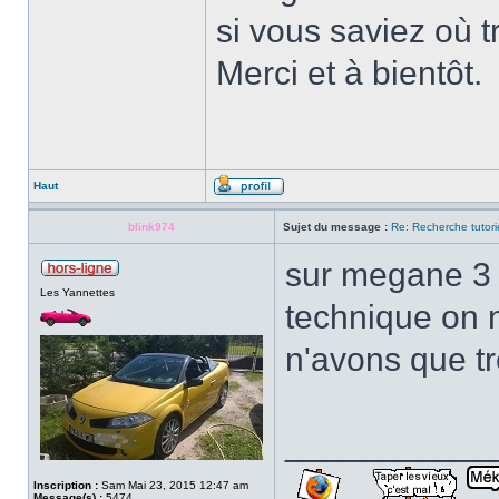
si vous saviez où 
Merci et à bientôt.
Haut
blink974
Sujet du message :
Re: Recherche tutori
sur megane 3 
Les Yannettes
technique on n
n'avons que tr
___________
Inscription :
Sam Mai 23, 2015 12:47 am
Message(s) :
5474