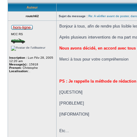
Auteur
routch62
Sujet du message :
Re: A vérifier avant de poster, dans
Bonjour à tous, afin de rendre plus lisible 
MCC RS
Après plusieurs interventions de ma part ma
Nous avons décidé, en accord avec tous l
Inscription :
Lun Fév 28, 2005
Merci à tous pour votre compréhension
12:20 am
Message(s) :
15918
Prenom:
Christophe
Localisation:
.
PS : Je rappelle la méthode de rédaction
[QUESTION]
[PROBLEME]
[INFORMATION]
Etc...