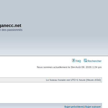
anecc.net
n des passionnés
FAQ
Rechercher
Nous sommes actuellement le Dim Août 09, 2026 1:24 pm
Le fuseau horaire est UTC+1 heure [Heure d’été]
Sujet précédent
|
Sujet suivant