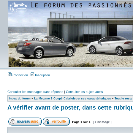
Connexion
Inscription
Consulter les messages sans réponse
|
Consulter les sujets actifs
Index du forum
»
La Megane 3 Coupé Cabriolet et ses caractéristiques
»
Tout le reste
A vérifier avant de poster, dans cette rubriq
Page
1
sur
1
[ 1 message ]