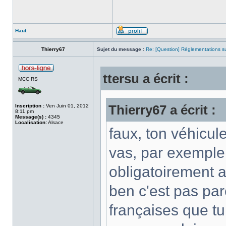
Haut
Thierry67
Sujet du message :
Re: [Question] Réglementations sur
ttersu a écrit :
MCC RS
Inscription :
Ven Juin 01, 2012
Thierry67 a écrit :
8:11 pm
Message(s) :
4345
Localisation:
Alsace
faux, ton véhicul
vas, par exemple
obligatoirement a
ben c'est pas par
françaises que tu