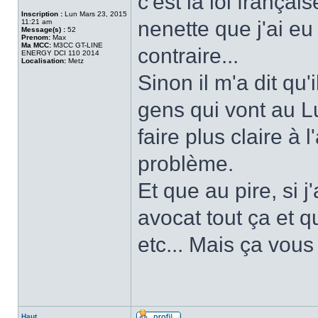
c'est la loi françai
Inscription :
Lun Mars 23, 2015
nenette que j'ai e
11:21 am
Message(s) :
52
Prenom:
Max
Ma MCC:
M3CC GT-LINE
contraire...
ENERGY DCI 110 2014
Localisation:
Metz
Sinon il m'a dit qu'
gens qui vont au Lu
faire plus claire à 
problème.
Et que au pire, si 
avocat tout ça et q
etc... Mais ça vous
Haut