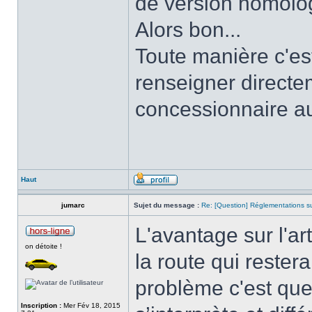
de version homolo
Alors bon...
Toute manière c'est
renseigner directe
concessionnaire a
Haut
jumarc
Sujet du message :
Re: [Question] Réglementations sur
L'avantage sur l'ar
on détoite !
la route qui restera
problème c'est que
Inscription :
Mer Fév 18, 2015