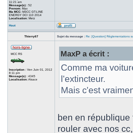
11:21 am
Message(s) :
52
Prenom:
Max
Ma MCC:
M3CC GT-LINE
ENERGY DCI 110 2014
Localisation:
Metz
Haut
Thierry67
Sujet du message :
Re: [Question] Réglementations sur
MaxP a écrit :
MCC RS
Comme ma voiture 
Inscription :
Ven Juin 01, 2012
8:11 pm
l'extincteur.
Message(s) :
4345
Localisation:
Alsace
Mais c'est vraimen
ben en république 
rouler avec nos cc,