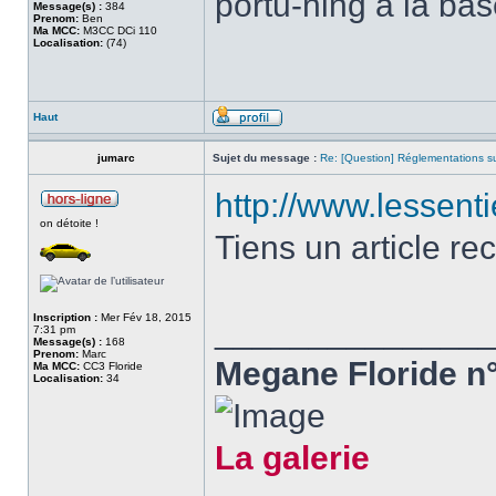
portu-ning à la ba
Message(s) :
384
Prenom:
Ben
Ma MCC:
M3CC DCi 110
Localisation:
(74)
Haut
jumarc
Sujet du message :
Re: [Question] Réglementations sur
http://www.lessenti
on détoite !
Tiens un article re
Inscription :
Mer Fév 18, 2015
______________
7:31 pm
Message(s) :
168
Prenom:
Marc
Megane Floride n°
Ma MCC:
CC3 Floride
Localisation:
34
La galerie