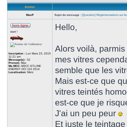
Auteur
MaxP
Sujet du message :
[Question] Réglementations sur les
Hello,
start !
Alors voilà, parmis 
Inscription :
Lun Mars 23, 2015
mes vitres cependan
11:21 am
Message(s) :
52
Prenom:
Max
Ma MCC:
M3CC GT-LINE
semble que les vitre
ENERGY DCI 110 2014
Localisation:
Metz
Mais est-ce que qu
vitres teintés hom
est-ce que je ris
J'ai un peu peur
Et juste le teintag