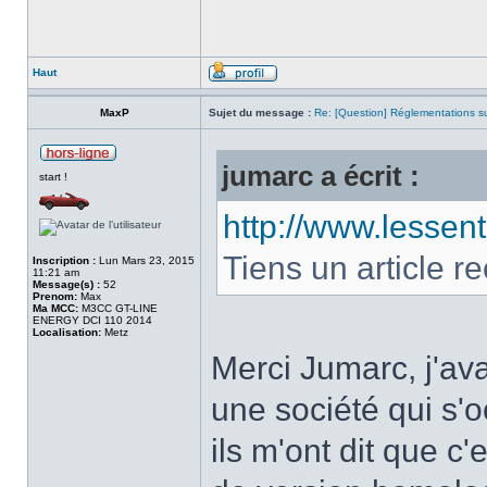
Haut
MaxP
Sujet du message :
Re: [Question] Réglementations sur
jumarc a écrit :
start !
http://www.lessenti
Tiens un article r
Inscription :
Lun Mars 23, 2015
11:21 am
Message(s) :
52
Prenom:
Max
Ma MCC:
M3CC GT-LINE
ENERGY DCI 110 2014
Localisation:
Metz
Merci Jumarc, j'ava
une société qui s'
ils m'ont dit que c