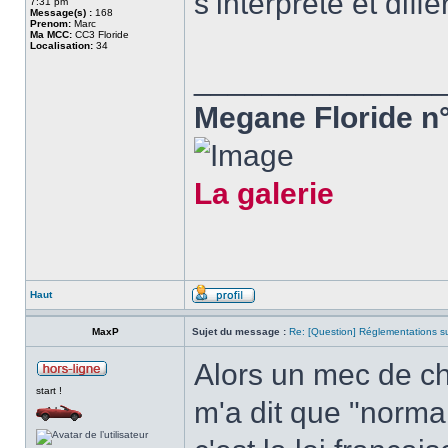
s’interprète et diff
7:31 pm
Message(s) :
168
Prenom:
Marc
Ma MCC:
CC3 Floride
Localisation:
34
______________
Megane Floride n°
La galerie
Haut
MaxP
Sujet du message :
Re: [Question] Réglementations sur
Alors un mec de ch
start !
m'a dit que "norma