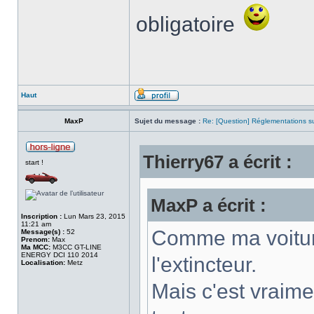
obligatoire
Haut
MaxP
Sujet du message :
Re: [Question] Réglementations sur
Thierry67 a écrit :
start !
MaxP a écrit :
Inscription :
Lun Mars 23, 2015
11:21 am
Comme ma voiture
Message(s) :
52
Prenom:
Max
Ma MCC:
M3CC GT-LINE
ENERGY DCI 110 2014
l'extincteur.
Localisation:
Metz
Mais c'est vraime