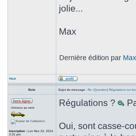
jolie...
Max
Dernière édition par
Ma
Haut
f1clc
Sujet du message :
Re: [Question] Régulations sur les 
Régulations ?
Pa
cheveux au vent
Oui, sont casse-co
Inscription :
Lun Nov 24, 2014
2:31 pm