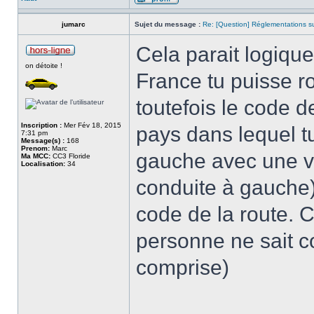
jumarc
Sujet du message :
Re: [Question] Réglementations sur
Cela parait logique
on détoite !
France tu puisse r
toutefois le code d
Inscription :
Mer Fév 18, 2015
pays dans lequel tu
7:31 pm
Message(s) :
168
Prenom:
Marc
gauche avec une v
Ma MCC:
CC3 Floride
Localisation:
34
conduite à gauche).
code de la route. C
personne ne sait c
comprise)