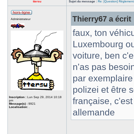
ttersu
Sujet du message :
Re: [Question] Réglementat
Thierry67 a écrit 
Administrateur
faux, ton véhic
Luxembourg ou B
voiture, ben c'
n'as pas besoin
par exemplaire 
polizei et êtr
Inscription :
Lun Sep 29, 2014 10:18
française, c'es
pm
Message(s) :
9921
Localisation:
.
allemande