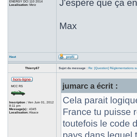
J'espère que ça en
ENERGY DCI 110 2014
Localisation:
Metz
Max
Haut
Thierry67
Sujet du message :
Re: [Question] Réglementations sur
jumarc a écrit :
MCC RS
Cela parait logiqu
Inscription :
Ven Juin 01, 2012
8:11 pm
France tu puisse 
Message(s) :
4345
Localisation:
Alsace
toutefois le code d
pays dans lequel t