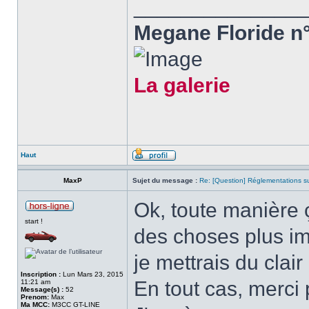
______________
Megane Floride n°
La galerie
Haut
MaxP
Sujet du message :
Re: [Question] Réglementations sur
Ok, toute manière ç
start !
des choses plus im
je mettrais du clair
Inscription :
Lun Mars 23, 2015
En tout cas, merci
11:21 am
Message(s) :
52
Prenom:
Max
Ma MCC:
M3CC GT-LINE