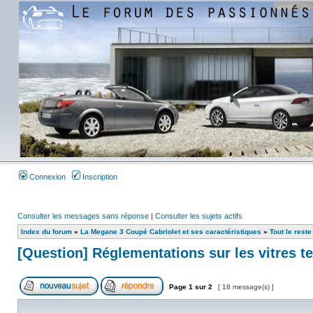
Connexion
Inscription
Consulter les messages sans réponse
|
Consulter les sujets actifs
Index du forum
»
La Megane 3 Coupé Cabriolet et ses caractéristiques
»
Tout le reste
[Question] Réglementations sur les vitres te
Page
1
sur
2
[ 18 message(s) ]