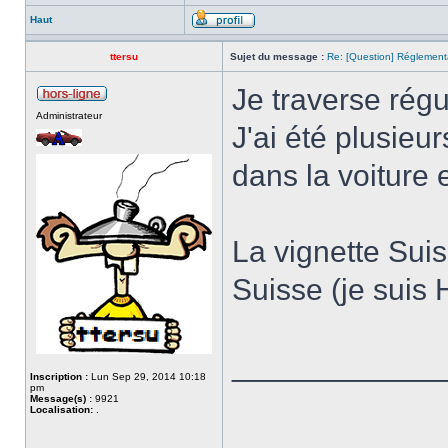
Haut
ttersu
Sujet du message :
Re: [Question] Réglementat
Je traverse régu
Administrateur
J'ai été plusieur
dans la voiture 
La vignette Suis
Suisse (je suis 
____________
Inscription :
Lun Sep 29, 2014 10:18
pm
Message(s) :
9921
Localisation:
.