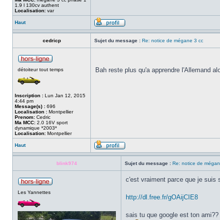
1.9 l 130cv authent
Localisation:
var
Haut
cedricp
Sujet du message :
Re: notice de mégane 3 cc
Bah reste plus qu'a apprendre l'Allemand al
détoiteur tout temps
Inscription :
Lun Jan 12, 2015
4:44 pm
Message(s) :
696
Localisation :
Montpellier
Prenom:
Cedric
Ma MCC:
2.0 16V sport
dynamique *2003*
Localisation:
Montpellier
Haut
blink974
Sujet du message :
Re: notice de mégan
c'est vraiment parce que je suis
Les Yannettes
http://dl.free.fr/gOAijCIE8
sais tu que google est ton ami??