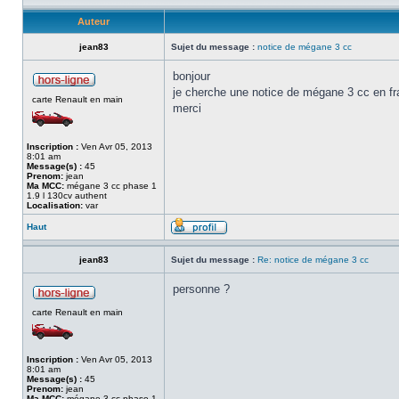
Auteur
jean83
Sujet du message :
notice de mégane 3 cc
bonjour
je cherche une notice de mégane 3 cc en fr
carte Renault en main
merci
Inscription :
Ven Avr 05, 2013
8:01 am
Message(s) :
45
Prenom:
jean
Ma MCC:
mégane 3 cc phase 1
1.9 l 130cv authent
Localisation:
var
Haut
jean83
Sujet du message :
Re: notice de mégane 3 cc
personne ?
carte Renault en main
Inscription :
Ven Avr 05, 2013
8:01 am
Message(s) :
45
Prenom:
jean
Ma MCC:
mégane 3 cc phase 1