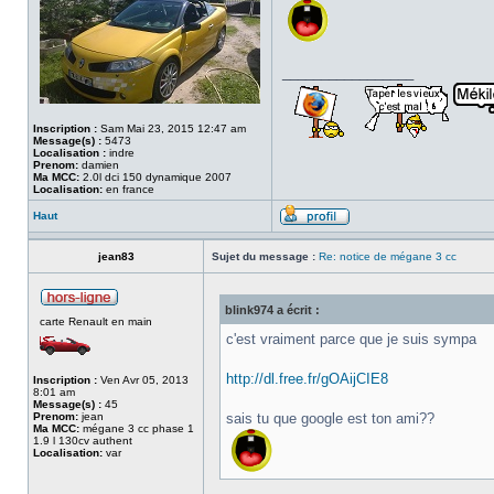
_________________
Inscription :
Sam Mai 23, 2015 12:47 am
Message(s) :
5473
Localisation :
indre
Prenom:
damien
Ma MCC:
2.0l dci 150 dynamique 2007
Localisation:
en france
Haut
jean83
Sujet du message :
Re: notice de mégane 3 cc
blink974 a écrit :
carte Renault en main
c'est vraiment parce que je suis sympa
http://dl.free.fr/gOAijCIE8
Inscription :
Ven Avr 05, 2013
8:01 am
Message(s) :
45
Prenom:
jean
sais tu que google est ton ami??
Ma MCC:
mégane 3 cc phase 1
1.9 l 130cv authent
Localisation:
var