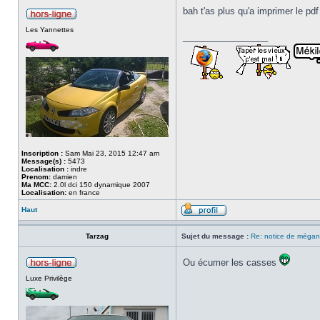
bah t'as plus qu'a imprimer le pd
Les Yannettes
_________________
Inscription :
Sam Mai 23, 2015 12:47 am
Message(s) :
5473
Localisation :
indre
Prenom:
damien
Ma MCC:
2.0l dci 150 dynamique 2007
Localisation:
en france
Haut
Tarzag
Sujet du message :
Re: notice de mégan
Ou écumer les casses
Luxe Privilège