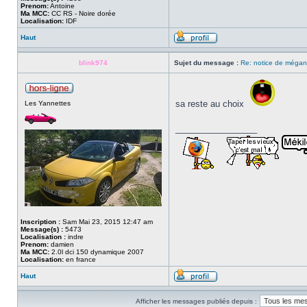
Prenom:
Antoine
Ma MCC:
CC RS - Noire dorée
Localisation:
IDF
Haut
blink974
Sujet du message :
Re: notice de mégan
sa reste au choix
Les Yannettes
_________________
Inscription :
Sam Mai 23, 2015 12:47 am
Message(s) :
5473
Localisation :
indre
Prenom:
damien
Ma MCC:
2.0l dci 150 dynamique 2007
Localisation:
en france
Haut
Afficher les messages publiés depuis :