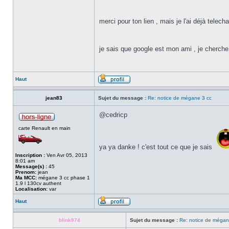
merci pour ton lien , mais je l'ai déjà telech
je sais que google est mon ami , je cherche 
Haut
jean83
Sujet du message :
Re: notice de mégane 3 cc
@cedricp
carte Renault en main
ya ya danke ! c'est tout ce que je sais
Inscription :
Ven Avr 05, 2013
8:01 am
Message(s) :
45
Prenom:
jean
Ma MCC:
mégane 3 cc phase 1
1.9 l 130cv authent
Localisation:
var
Haut
blink974
Sujet du message :
Re: notice de mégan