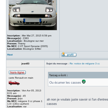
Inscription :
Mer Mai 27, 2015 6:59 pm
Message(s) :
2383
Localisation :
Boulogne sur mer
Prenom:
Thierry
Ma MCC:
2.0T Sport Dyname (2005)
Localisation:
Boulogne S/Mer
Haut
jean83
Sujet du message :
Re: notice de mégane 3 cc
Tarzag a écrit :
carte Renault en main
Ou écumer les casses
Inscription :
Ven Avr 05, 2013
8:01 am
Message(s) :
45
Prenom:
jean
ah non je voulais juste savoir si l'un d'entr
Ma MCC:
mégane 3 cc phase 1
casses
1.9 l 130cv authent
Localisation:
var