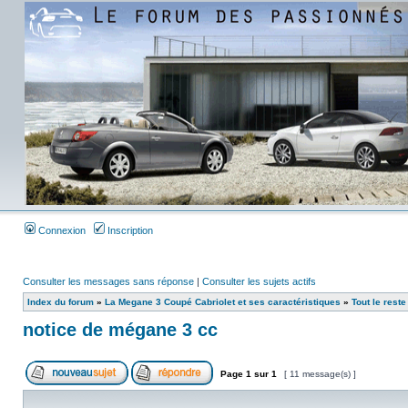
Connexion
Inscription
Consulter les messages sans réponse
|
Consulter les sujets actifs
Index du forum
»
La Megane 3 Coupé Cabriolet et ses caractéristiques
»
Tout le reste
notice de mégane 3 cc
Page
1
sur
1
[ 11 message(s) ]