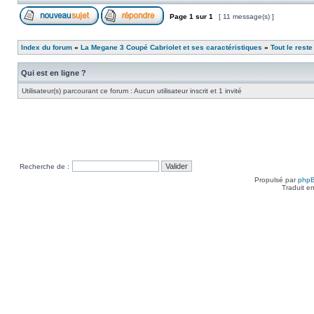
Page
1
sur
1
[ 11 message(s) ]
Index du forum
»
La Megane 3 Coupé Cabriolet et ses caractéristiques
»
Tout le reste
Qui est en ligne ?
Utilisateur(s) parcourant ce forum : Aucun utilisateur inscrit et 1 invité
Recherche de :
Propulsé par
php
Traduit e