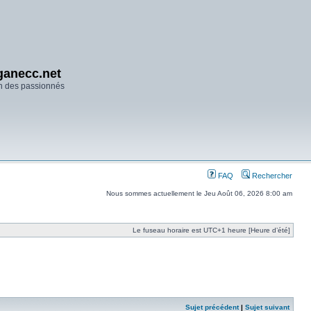
anecc.net
n des passionnés
FAQ
Rechercher
Nous sommes actuellement le Jeu Août 06, 2026 8:00 am
Le fuseau horaire est UTC+1 heure [Heure d’été]
Sujet précédent
|
Sujet suivant