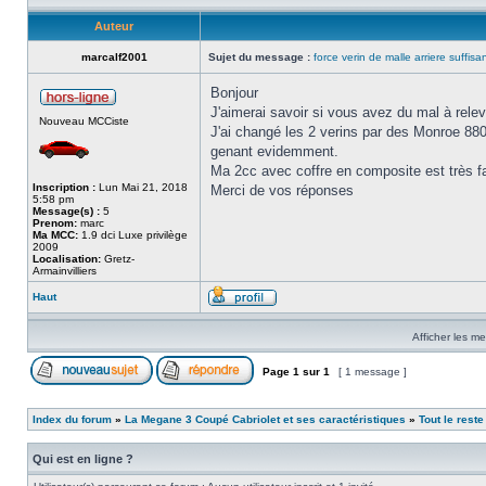
Auteur
marcalf2001
Sujet du message :
force verin de malle arriere suffisa
Bonjour
J'aimerai savoir si vous avez du mal à rele
Nouveau MCCiste
J'ai changé les 2 verins par des Monroe 880 
genant evidemment.
Ma 2cc avec coffre en composite est très fa
Inscription :
Lun Mai 21, 2018
Merci de vos réponses
5:58 pm
Message(s) :
5
Prenom:
marc
Ma MCC:
1.9 dci Luxe privilège
2009
Localisation:
Gretz-
Armainvilliers
Haut
Afficher les m
Page
1
sur
1
[ 1 message ]
Index du forum
»
La Megane 3 Coupé Cabriolet et ses caractéristiques
»
Tout le reste
Qui est en ligne ?