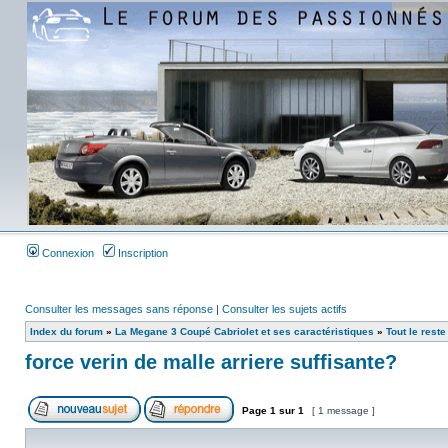
Connexion
Inscription
Consulter les messages sans réponse
|
Consulter les sujets actifs
Index du forum
»
La Megane 3 Coupé Cabriolet et ses caractéristiques
»
Tout le reste
force verin de malle arriere suffisante?
Page
1
sur
1
[ 1 message ]