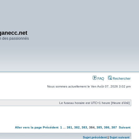
anecc.net
n des passionnés
FAQ
Rechercher
Nous sommes actuellement le Ven Août 07, 2026 3:02 pm
Le fuseau horaire est UTC+1 heure [Heure d’été]
Aller vers la page
Précédent
1
...
381
,
382
,
383
,
384
,
385
,
386
,
387
Suivant
Sujet précédent
|
Sujet suivant