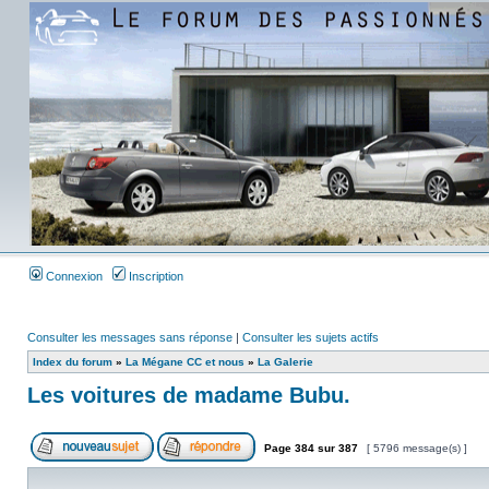
Connexion
Inscription
Consulter les messages sans réponse
|
Consulter les sujets actifs
Index du forum
»
La Mégane CC et nous
»
La Galerie
Les voitures de madame Bubu.
Page
384
sur
387
[ 5796 message(s) ]