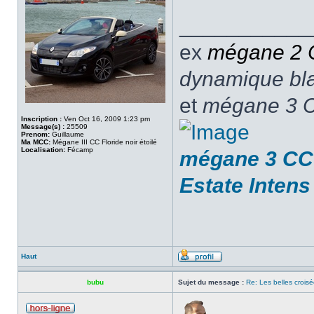
___________
ex
mégane 2
dynamique blan
et
mégane 3 C
Inscription :
Ven Oct 16, 2009 1:23 pm
Message(s) :
25509
Prenom:
Guillaume
Ma MCC:
Mégane III CC Floride noir étoilé
Localisation:
Fécamp
mégane 3 CC 
Estate Intens
Haut
bubu
Sujet du message :
Re: Les belles croisé