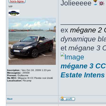
Jolieeeee
VIP
___________
ex
mégane 2
dynamique blan
et
mégane 3 C
mégane 3 CC 
Inscription :
Ven Oct 16, 2009 1:23 pm
Estate Intens
Message(s) :
25509
Prenom:
Guillaume
Ma MCC:
Mégane III CC Floride noir étoilé
Localisation:
Fécamp
Haut