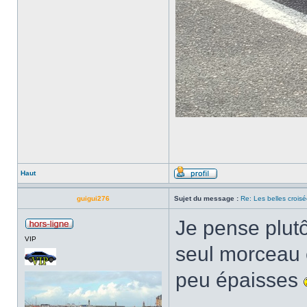
Haut
guigui276
Sujet du message :
Re: Les belles croisé
Je pense plut
VIP
seul morceau e
peu épaisses