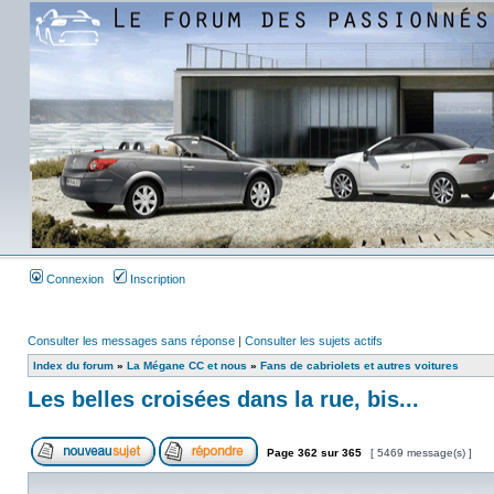
Connexion
Inscription
Consulter les messages sans réponse
|
Consulter les sujets actifs
Index du forum
»
La Mégane CC et nous
»
Fans de cabriolets et autres voitures
Les belles croisées dans la rue, bis...
Page
362
sur
365
[ 5469 message(s) ]