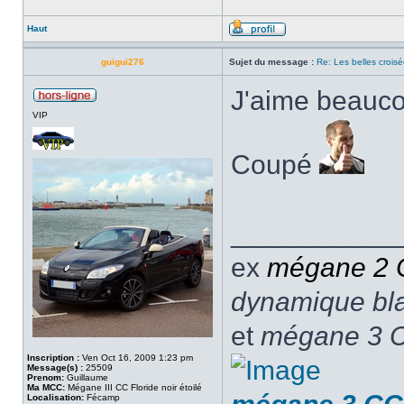
Haut
guigui276
Sujet du message :
Re: Les belles croisé
J'aime beauco
VIP
Coupé
___________
ex
mégane 2
dynamique blan
et
mégane 3 C
Inscription :
Ven Oct 16, 2009 1:23 pm
Message(s) :
25509
Prenom:
Guillaume
Ma MCC:
Mégane III CC Floride noir étoilé
Localisation:
Fécamp