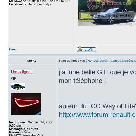
Ma MCC:
cc 2.0 dci reprog + cc 1.6 16v RS
Localisation:
Ardennes Belge
Haut
deckc
Sujet du message :
Re: Les belles...daubes croisées d
j'ai une belle GTI que je 
VIP
mon téléphone !
_________________
auteur du "CC Way of Lif
http://www.forum-renault.
Inscription :
Mer Juin 14, 2006
9:22 pm
Message(s) :
15959
Prenom:
Cédric
Ma MCC:
Mercedes CLA