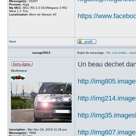
Message(s) :
33297
Prenom:
régis
Ma MCC:
MCC RS 2.0 DCI/Megane 3 RS/
Wind 1.2 TCe
https://www.faceb
Localisation:
Mont de Marsan 40
Haut
savage5913
Sujet du message :
Re: Les belles...dau
Un beau dechet dans
Modérateur
http://img805.image
http://img214.image
http://img35.images
Inscription :
Mer Nov 24, 2010 11:29 pm
http://img607.image
Message(s) :
7896