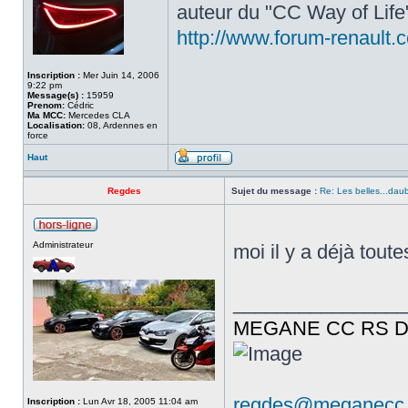
auteur du "CC Way of Lif
http://www.forum-renault.
Inscription :
Mer Juin 14, 2006
9:22 pm
Message(s) :
15959
Prenom:
Cédric
Ma MCC:
Mercedes CLA
Localisation:
08, Ardennes en
force
Haut
Regdes
Sujet du message :
Re: Les belles...dau
Administrateur
moi il y a déjà tou
________________
MEGANE CC RS DC
regdes@meganecc.
Inscription :
Lun Avr 18, 2005 11:04 am