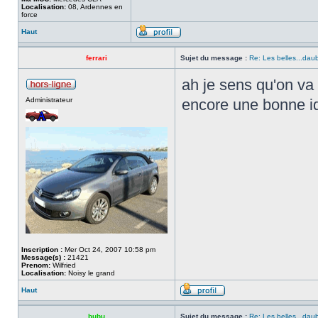
Localisation:
08, Ardennes en
force
Haut
ferrari
Sujet du message :
Re: Les belles...dau
ah je sens qu'on va 
Administrateur
encore une bonne i
Inscription :
Mer Oct 24, 2007 10:58 pm
Message(s) :
21421
Prenom:
Wilfried
Localisation:
Noisy le grand
Haut
bubu
Sujet du message :
Re: Les belles...dau