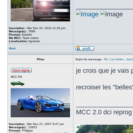
________________
Inscription :
Mer Nov 24, 2010 11:29 pm
Message(s) :
7896
Prenom:
Aladdin
Ma MCC:
Tapis volant
Localisation:
Agrabah
Haut
Pilou
Sujet du message :
Re: Les belles...dau
je crois que je vai
MCC RS
recroiser les "belle
________________
MCC 2.0 dci repro
Inscription :
Mer Nov 21, 2007 8:47 pm
Message(s) :
10853
Prenom:
Philippe