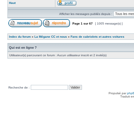
Haut
Afficher les messages publiés depuis :
Page
1
sur
67
[ 1005 message(s) ]
Index du forum
»
La Mégane CC et nous
»
Fans de cabriolets et autres voitures
Qui est en ligne ?
Utilisateur(s) parcourant ce forum : Aucun utilisateur inscrit et 2 invité(s)
Recherche de :
Propulsé par
php
Traduit e