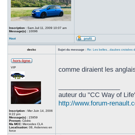
Inscription :
Sam Juil 11, 2009 10:07 am
Message(s) :
10096
Haut
deckc
Sujet du message :
Re: Les belles...daubes croisées d
VIP
comme diraient les anglai
_________________
auteur du "CC Way of Lif
http://www.forum-renault.
Inscription :
Mer Juin 14, 2006
9:22 pm
Message(s) :
15959
Prenom:
Cédric
Ma MCC:
Mercedes CLA
Localisation:
08, Ardennes en
force