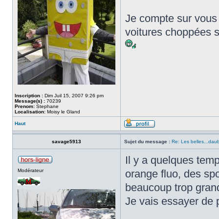
Je compte sur vous 
voitures choppées su
Inscription :
Dim Juil 15, 2007 9:26 pm
Message(s) :
70239
Prenom:
Stephane
Localisation:
Moisy le Gland
Haut
savage5913
Sujet du message :
Re: Les belles...dau
Il y a quelques temp
Modérateur
orange fluo, des sp
beaucoup trop grand
Je vais essayer de 