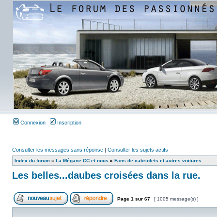
Connexion
Inscription
Consulter les messages sans réponse
|
Consulter les sujets actifs
Index du forum
»
La Mégane CC et nous
»
Fans de cabriolets et autres voitures
Les belles...daubes croisées dans la rue.
Page
1
sur
67
[ 1005 message(s) ]