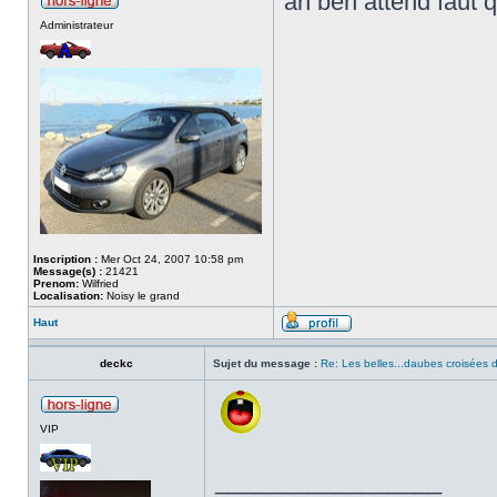
ah ben attend faut 
Administrateur
Inscription :
Mer Oct 24, 2007 10:58 pm
Message(s) :
21421
Prenom:
Wilfried
Localisation:
Noisy le grand
Haut
deckc
Sujet du message :
Re: Les belles...daubes croisées d
VIP
_________________