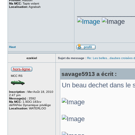
Prenom:
Aladdin
Ma MCC:
Tapis volant
Localisation:
Agrabah
________________
Haut
ezekiel
Sujet du message :
Re: Les belles...daubes croisées d
savage5913 a écrit :
MCC RS
Un beau dechet dans le s
Inscription :
Mer Août 18, 2010
2:47 pm
Message(s) :
3592
Ma MCC:
1.9DCi 183cv
déFAPée Dynamique privilège
Localisation:
WATERLOO