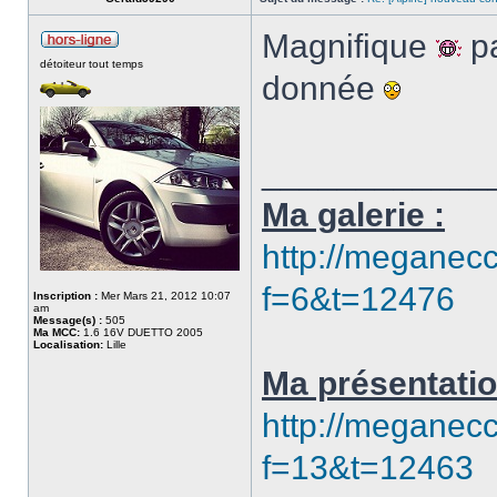
Magnifique
pa
détoiteur tout temps
donnée
____________
Ma galerie :
http://meganecc
f=6&t=12476
Inscription :
Mer Mars 21, 2012 10:07
am
Message(s) :
505
Ma MCC:
1.6 16V DUETTO 2005
Localisation:
Lille
Ma présentatio
http://meganecc
f=13&t=12463