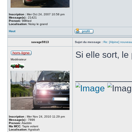
Inscription :
Mer Oct 24, 2007 10:58 pm
Message(s) :
21421
Prenom:
Wilfried
Localisation:
Noisy le grand
Haut
savage5913
Sujet du message :
Re: [Alpine] nouveau
Si elle sort, l
Modérateur
___________
Inscription :
Mer Nov 24, 2010 11:29 pm
Message(s) :
7896
Prenom:
Aladdin
Ma MCC:
Tapis volant
Localisation:
Agrabah