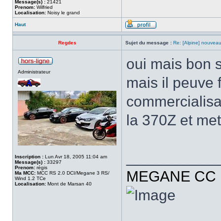
Message(s) :
21421
Prenom:
Wilfried
Localisation:
Noisy le grand
Haut
Regdes
Sujet du message :
Re: [Alpine] nouveau
oui mais bon s
Administrateur
mais il peuve
commercialis
la 370Z et met
___________
Inscription :
Lun Avr 18, 2005 11:04 am
Message(s) :
33297
Prenom:
régis
MEGANE CC R
Ma MCC:
MCC RS 2.0 DCI/Megane 3 RS/
Wind 1.2 TCe
Localisation:
Mont de Marsan 40