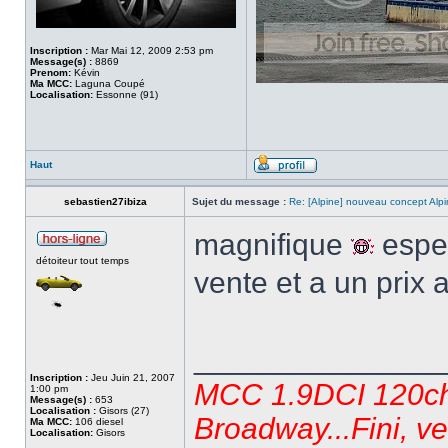
Inscription :
Mar Mai 12, 2009 2:53 pm
Message(s) :
8869
Prenom:
Kévin
Ma MCC:
Laguna Coupé
Localisation:
Essonne (91)
Haut
sebastien27ibiza
Sujet du message :
Re: [Alpine] nouveau concept Alp
magnifique
esper
détoiteur tout temps
vente et a un prix
______________
Inscription :
Jeu Juin 21, 2007
MCC 1.9DCI 120ch 
1:00 pm
Message(s) :
653
Localisation :
Gisors (27)
Broadway...Fini, v
Ma MCC:
106 diesel
Localisation:
Gisors