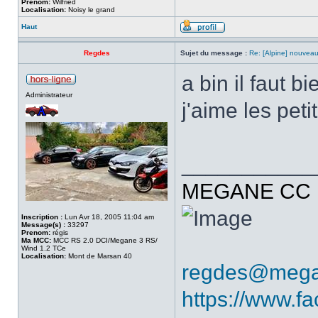
Prenom:
Wilfried
Localisation:
Noisy le grand
Haut
Regdes
Sujet du message :
Re: [Alpine] nouveau
a bin il faut 
Administrateur
j'aime les pet
___________
MEGANE CC R
Inscription :
Lun Avr 18, 2005 11:04 am
Message(s) :
33297
Prenom:
régis
Ma MCC:
MCC RS 2.0 DCI/Megane 3 RS/
Wind 1.2 TCe
Localisation:
Mont de Marsan 40
regdes@mega
https://www.f