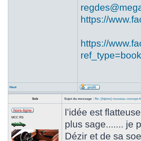
regdes@mega
https://www.f
https://www.
ref_type=boo
Haut
Seb
Sujet du message :
Re: [Alpine] nouveau concept A
l'idée est flatteus
MCC RS
plus sage....... je
Dézir et de sa so