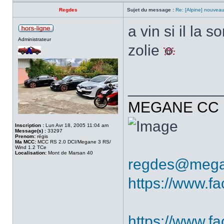
Regdes
Sujet du message :
Re: [Alpine] nouveau
a vin si il la 
Administrateur
zolie
___________
MEGANE CC R
Inscription :
Lun Avr 18, 2005 11:04 am
Message(s) :
33297
Prenom:
régis
Ma MCC:
MCC RS 2.0 DCI/Megane 3 RS/
Wind 1.2 TCe
Localisation:
Mont de Marsan 40
regdes@mega
https://www.f
https://www.