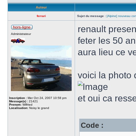
Auteur
ferrari
Sujet du message :
[Alpine] nouveau con
renault presen
Administrateur
feter les 50 a
aura lieu ce 
voici la photo
et oui ca ress
Inscription :
Mer Oct 24, 2007 10:58 pm
Message(s) :
21421
Prenom:
Wilfried
Localisation:
Noisy le grand
Code :