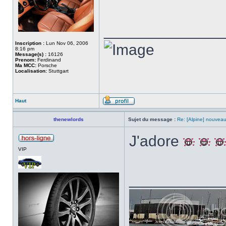
______________
Inscription :
Lun Nov 06, 2006
8:16 pm
Message(s) :
16126
Prenom:
Ferdinand
Ma MCC:
Porsche
Localisation:
Stuttgart
Haut
thenewlords
Sujet du message :
Re: [Alpine] nouveau
J'adore
VIP
___________