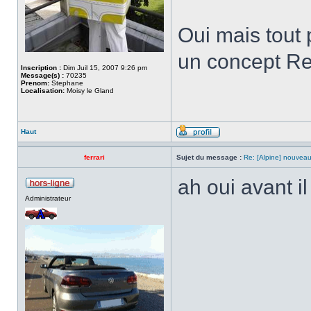
Oui mais tout p
un concept Ren
Inscription :
Dim Juil 15, 2007 9:26 pm
Message(s) :
70235
Prenom:
Stephane
Localisation:
Moisy le Gland
Haut
ferrari
Sujet du message :
Re: [Alpine] nouveau
ah oui avant il 
Administrateur