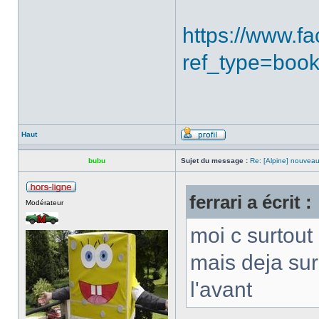
https://www.
ref_type=boo
Haut
bubu
Sujet du message :
Re: [Alpine] nouveau
ferrari a écrit :
Modérateur
moi c surtout
mais deja sur 
l'avant