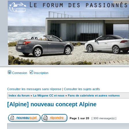
Connexion
Inscription
Consulter les messages sans réponse
|
Consulter les sujets actifs
Index du forum
»
La Mégane CC et nous
»
Fans de cabriolets et autres voitures
[Alpine] nouveau concept Alpine
Page
1
sur
20
[ 300 message(s) ]