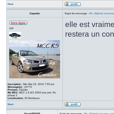
Haut
Capador
Sujet du message :
Re: [Alpine] nouveau
elle est vraim
VIP
restera un co
Inscription :
Mer Mai 19, 2010 7:55 pm
Message(s) :
10773
Prenom:
Claùdio
Ma MCC:
MCC 1.9 dCI 2004 luxe priv. Rs
phase 2
Localisation:
33 Bordeaux
Haut
Gerald59290
Sujet du message :
Re: [Alpine] nouveau con