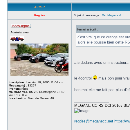
Auteur
Regdes
Sujet du message :
Re: Megane 4
ferrari a écrit :
Administrateur
c'est vrai que ce orange est v
alors elle pousse bien cette R
a 5 dedans avec un instructeur... 
le 4control
mais bon pour vraim
Inscription :
Lun Avr 18, 2005 11:04 am
Message(s) :
33297
Prenom:
régis
bon moi elle me fait pas plus d'eff
Ma MCC:
MCC RS 2.0 DCI/Megane 3 RS/
Wind 1.2 TCe
Localisation:
Mont de Marsan 40
_________________
MEGANE CC RS DCI 201cv BL
regdes@meganecc.net
https://