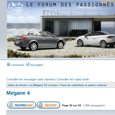
Connexion
Inscription
Consulter les messages sans réponse
|
Consulter les sujets actifs
Index du forum
»
La Mégane CC et nous
»
Fans de cabriolets et autres voitures
Megane 4
Page
20
sur
20
[ 288 message(s) ]