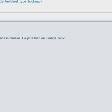
nCenter40?ref_type=bookmark
cessionnaire. Ca jette bien en Orange Tonic.