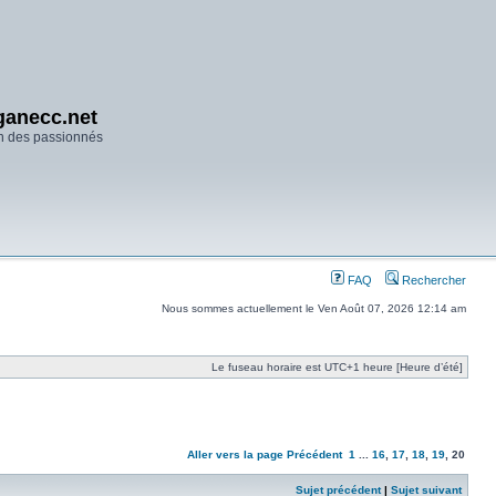
anecc.net
n des passionnés
FAQ
Rechercher
Nous sommes actuellement le Ven Août 07, 2026 12:14 am
Le fuseau horaire est UTC+1 heure [Heure d’été]
Aller vers la page
Précédent
1
...
16
,
17
,
18
,
19
,
20
Sujet précédent
|
Sujet suivant