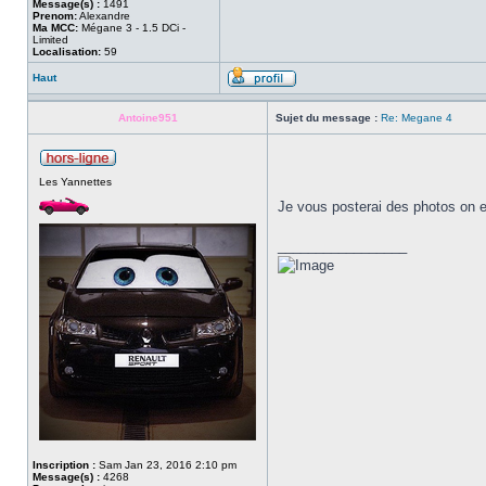
Message(s) :
1491
Prenom:
Alexandre
Ma MCC:
Mégane 3 - 1.5 DCi -
Limited
Localisation:
59
Haut
Antoine951
Sujet du message :
Re: Megane 4
Les Yannettes
Je vous posterai des photos on en 
_________________
Inscription :
Sam Jan 23, 2016 2:10 pm
Message(s) :
4268