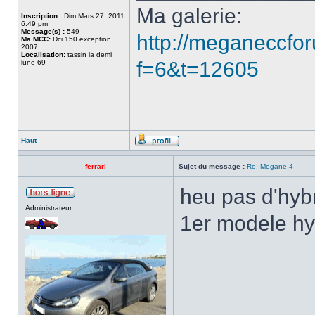
Ma galerie:
Inscription :
Dim Mars 27, 2011
6:49 pm
Message(s) :
549
http://meganeccfor
Ma MCC:
Dci 150 exception
2007
Localisation:
tassin la demi
f=6&t=12605
lune 69
Haut
ferrari
Sujet du message :
Re: Megane 4
heu pas d'hyb
Administrateur
1er modele hy