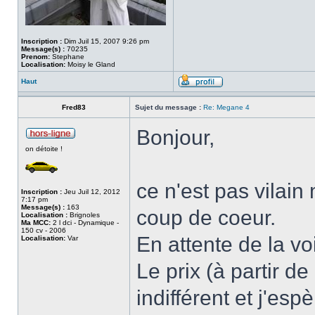
Inscription :
Dim Juil 15, 2007 9:26 pm
Message(s) :
70235
Prenom:
Stephane
Localisation:
Moisy le Gland
Haut
Fred83
Sujet du message :
Re: Megane 4
Bonjour,
on détoite !
ce n'est pas vilain
Inscription :
Jeu Juil 12, 2012
7:17 pm
Message(s) :
163
coup de coeur.
Localisation :
Brignoles
Ma MCC:
2 l dci - Dynamique -
150 cv - 2006
En attente de la vo
Localisation:
Var
Le prix (à partir d
indifférent et j'es