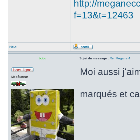
http://meganecc
f=13&t=12463
Haut
bubu
Sujet du message :
Re: Megane 4
Moi aussi j'aim
Modérateur
marqués et car