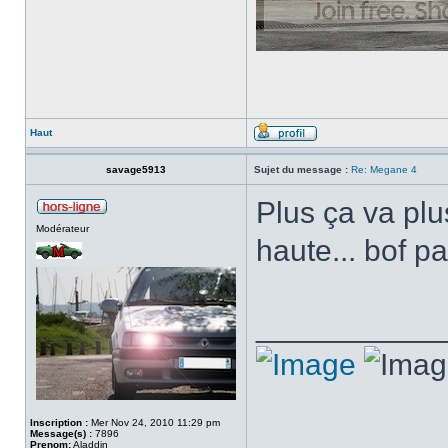
Haut
savage5913
Sujet du message :
Re: Megane 4
Plus ça va plu
Modérateur
haute... bof p
___________
Inscription :
Mer Nov 24, 2010 11:29 pm
Message(s) :
7896
Prenom:
Aladdin