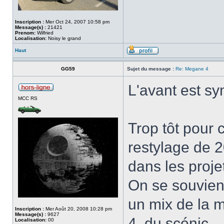
Inscription :
Mer Oct 24, 2007 10:58 pm
Message(s) :
21421
Prenom:
Wilfried
Localisation:
Noisy le grand
Haut
GG59
Sujet du message :
Re: Megane 4
L'avant est s
MCC RS
Trop tôt pour
restylage de 2
dans les proje
On se souvient
un mix de la m
Inscription :
Mer Août 20, 2008 10:28 pm
Message(s) :
9627
4, du scénic..
Localisation:
00