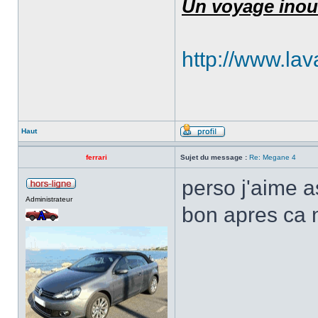
Un voyage inou
http://www.lav
Haut
ferrari
Sujet du message :
Re: Megane 4
perso j'aime a
Administrateur
bon apres ca 