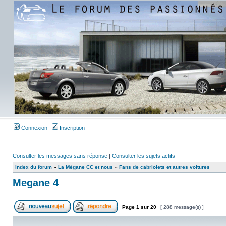
Connexion
Inscription
Consulter les messages sans réponse
|
Consulter les sujets actifs
Index du forum
»
La Mégane CC et nous
»
Fans de cabriolets et autres voitures
Megane 4
Page
1
sur
20
[ 288 message(s) ]