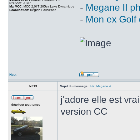
Prenom:
Julien
-
Megane II p
Ma MCC:
MCC 2.0l T 205cv Luxe Dynamique
Localisation:
Région Parisienne ..
-
Mon ex Golf 
Haut
fx013
Sujet du message :
Re: Megane 4
j'adore elle est vra
détoiteur tout temps
version CC
______________