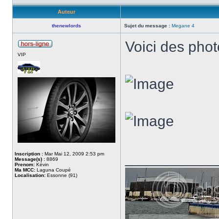
Auteur
thenewlords
Sujet du message :
Megane 4
Voici des pho
VIP
___________
Inscription :
Mar Mai 12, 2009 2:53 pm
Message(s) :
8869
Prenom:
Kévin
Ma MCC:
Laguna Coupé
Localisation:
Essonne (91)