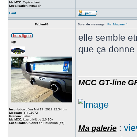
Ma MCC:
Tapis volant
Localisation:
Agrabah
Haut
Fabien66
Sujet du message :
Re: Megane 4
elle semble et
VIP
que ça donne
___________
MCC GT-line 
Inscription :
Jeu Mai 17, 2012 12:34 pm
Message(s) :
11972
Prenom:
Fabien
Ma MCC:
luxe privilège 2.0 16v
Localisation:
Canet en Roussillon (66)
:
vi
Ma galerie