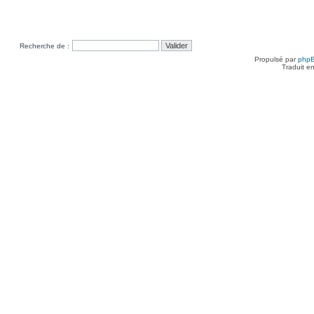
Recherche de :
Propulsé par
php
Traduit e