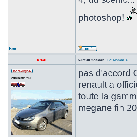
photoshop!
Haut
ferrari
Sujet du message :
Re: Megane 4
pas d'accord
Administrateur
renault a offi
toute la gamm
megane fin 20