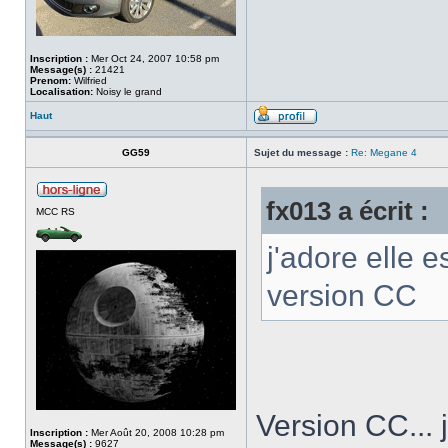
Inscription :
Mer Oct 24, 2007 10:58 pm
Message(s) :
21421
Prenom:
Wilfried
Localisation:
Noisy le grand
Haut
GG59
Sujet du message :
Re: Megane 4
fx013 a écrit :
MCC RS
j'adore elle e
version CC
Version CC...
Inscription :
Mer Août 20, 2008 10:28 pm
Message(s) :
9627