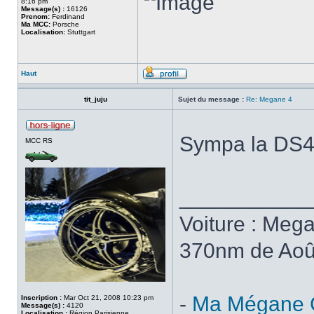
8:16 pm
Message(s) :
16126
Prenom:
Ferdinand
Ma MCC:
Porsche
Localisation:
Stuttgart
Haut
tit_juju
Sujet du message :
Re: Megane 4
Sympa la DS
MCC RS
___________
Voiture : Meg
370nm de Aoû
-
Ma Mégane
Inscription :
Mar Oct 21, 2008 10:23 pm
Message(s) :
4120
Localisation :
Région Parisienne ..