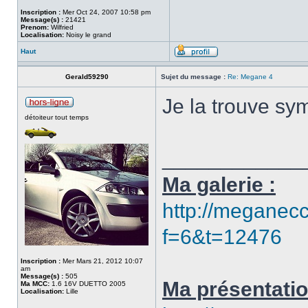
Inscription :
Mer Oct 24, 2007 10:58 pm
Message(s) :
21421
Prenom:
Wilfried
Localisation:
Noisy le grand
Haut
Gerald59290
Sujet du message :
Re: Megane 4
Je la trouve s
détoiteur tout temps
____________
Ma galerie :
http://meganecc
f=6&t=12476
Inscription :
Mer Mars 21, 2012 10:07
am
Message(s) :
505
Ma présentatio
Ma MCC:
1.6 16V DUETTO 2005
Localisation:
Lille