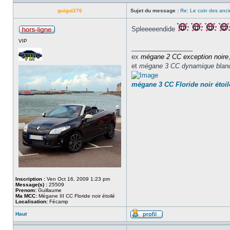
guigui276
Sujet du message :
Re: Le coin des anci
Spleeeeendide
VIP
_________________
ex
mégane 2 CC
exception noire
et
mégane 3 CC dynamique blan
mégane 3 CC Floride noir étoil
Inscription :
Ven Oct 16, 2009 1:23 pm
Message(s) :
25509
Prenom:
Guillaume
Ma MCC:
Mégane III CC Floride noir étoilé
Localisation:
Fécamp
Haut