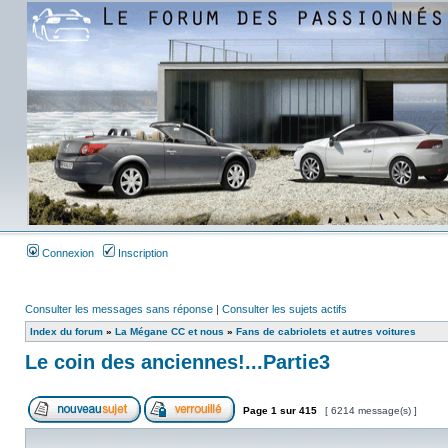
Connexion
Inscription
Consulter les messages sans réponse
|
Consulter les sujets actifs
Index du forum
»
La Mégane CC et nous
»
Fans de cabriolets et autres voitures
Le coin des anciennes!...Partie3
Page
1
sur
415
[ 6214 message(s) ]