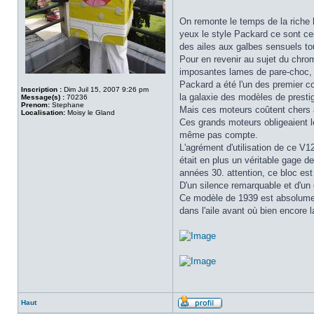
On remonte le temps de la riche 
yeux le style Packard ce sont ce
des ailes aux galbes sensuels to
Pour en revenir au sujet du chrom
imposantes lames de pare-choc, 
Packard a été l'un des premier c
Inscription :
Dim Juil 15, 2007 9:26 pm
la galaxie des modèles de presti
Message(s) :
70236
Prenom:
Stephane
Mais ces moteurs coûtent chers à
Localisation:
Moisy le Gland
Ces grands moteurs obligeaient l
même pas compte.
L'agrément d'utilisation de ce V1
était en plus un véritable gage de
années 30. attention, ce bloc es
D'un silence remarquable et d'un
Ce modèle de 1939 est absolument 
dans l'aile avant où bien encore 
Haut