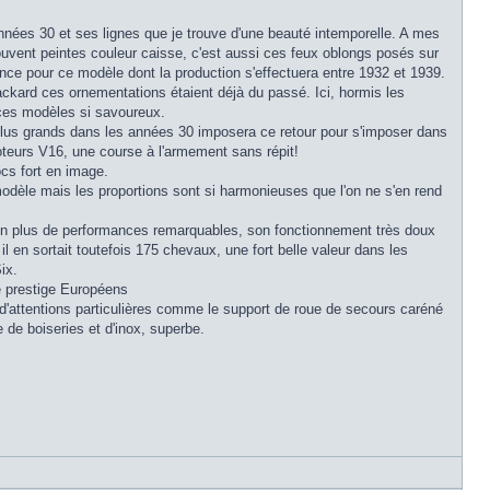
années 30 et ses lignes que je trouve d'une beauté intemporelle. A mes
ouvent peintes couleur caisse, c'est aussi ces feux oblongs posés sur
nce pour ce modèle dont la production s'effectuera entre 1932 et 1939.
ackard ces ornementations étaient déjà du passé. Ici, hormis les
 ces modèles si savoureux.
 plus grands dans les années 30 imposera ce retour pour s'imposer dans
oteurs V16, une course à l'armement sans répit!
cs fort en image.
odèle mais les proportions sont si harmonieuses que l'on ne s'en rend
ique en plus de performances remarquables, son fonctionnement très doux
il en sortait toutefois 175 chevaux, une fort belle valeur dans les
ix.
e prestige Européens
 d'attentions particulières comme le support de roue de secours caréné
 de boiseries et d'inox, superbe.