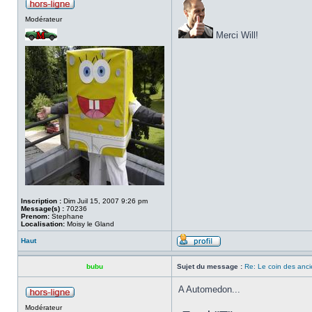
Modérateur
Merci Will!
Inscription :
Dim Juil 15, 2007 9:26 pm
Message(s) :
70236
Prenom:
Stephane
Localisation:
Moisy le Gland
Haut
bubu
Sujet du message :
Re: Le coin des anci
A Automedon...
Modérateur