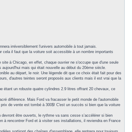
nera irréversiblement l'univers automobile à tout jamais.
r cela il faut que la voiture soit accessible à un nombre importants
se site à Chicago, en effet, chaque ouvrier ne s'occupe que d'une seule
 aujourd'hui mais qui était nouvelle au début du 20ème siècle.
ible au départ, le noir. Une légende dit que ce choix était fait pour des
urs, d'autres teintes seront proposés aux clients mais il est vrai que la
e étant un robuste quatre cylindres 2.9 litres offrant 20 chevaux, ce
acré différence. Mais Ford va fracasser le petit monde de l'automobile
 prix de vente est tombé à 300$! C'est un succès si bien que la voiture
devront être ouverts, le rythme va sans cesse s’accélérer si bien
 rencontrer Ford et à visiter ses installations, il reviendra en France
dèles sortiront des chaînes d'assemblage, elle rentrera pour toujours