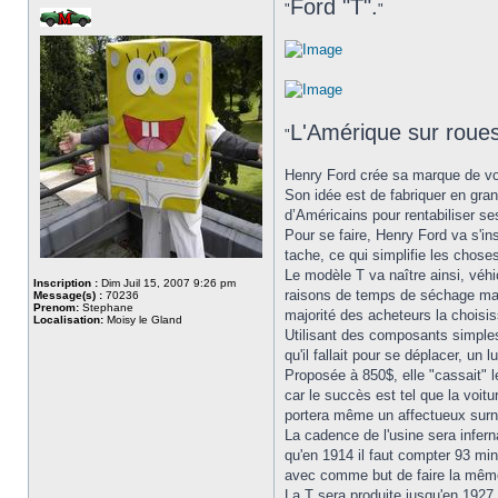
Ford "T".
"
"
L'Amérique sur roues
"
Henry Ford crée sa marque de voi
Son idée est de fabriquer en gran
d’Américains pour rentabiliser se
Pour se faire, Henry Ford va s'in
tache, ce qui simplifie les chos
Le modèle T va naître ainsi, véhi
Inscription :
Dim Juil 15, 2007 9:26 pm
raisons de temps de séchage mais 
Message(s) :
70236
Prenom:
Stephane
majorité des acheteurs la choisi
Localisation:
Moisy le Gland
Utilisant des composants simples,
qu'il fallait pour se déplacer, un 
Proposée à 850$, elle "cassait" 
car le succès est tel que la voit
portera même un affectueux surno
La cadence de l'usine sera infer
qu'en 1914 il faut compter 93 min
avec comme but de faire la mêm
La T sera produite jusqu'en 1927