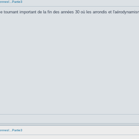
ennes!...Partie3
 le tournant important de la fin des années 30 où les arrondis et l'aérodynam
ennes!...Partie3