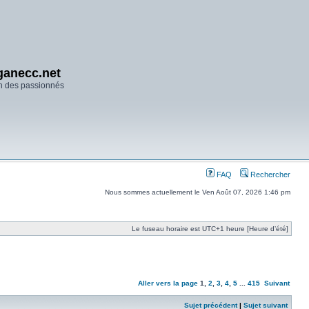
anecc.net
n des passionnés
FAQ
Rechercher
Nous sommes actuellement le Ven Août 07, 2026 1:46 pm
Le fuseau horaire est UTC+1 heure [Heure d’été]
Aller vers la page
1
,
2
,
3
,
4
,
5
...
415
Suivant
Sujet précédent
|
Sujet suivant