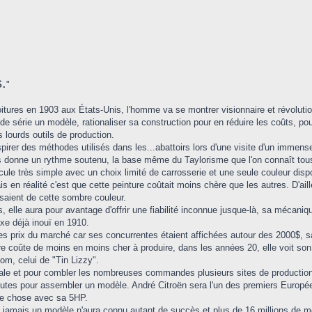
.
"
tures en 1903 aux États-Unis, l'homme va se montrer visionnaire et révolution
de série un modèle, rationaliser sa construction pour en réduire les coûts, pou
s lourds outils de production.
spirer des méthodes utilisés dans les...abattoirs lors d'une visite d'un immen
es donne un rythme soutenu, la base même du Taylorisme que l'on connaît tous
cule très simple avec un choix limité de carrosserie et une seule couleur dispon
en réalité c'est que cette peinture coûtait moins chère que les autres. D'aille
ssaient de cette sombre couleur.
 elle aura pour avantage d'offrir une fiabilité inconnue jusque-là, sa mécaniqu
luxe déjà inouï en 1910.
les prix du marché car ses concurrentes étaient affichées autour des 2000$, s
ure coûte de moins en moins cher à produire, dans les années 20, elle voit son
m, celui de "Tin Lizzy".
nale et pour combler les nombreuses commandes plusieurs sites de production 
utes pour assembler un modèle. André Citroën sera l'un des premiers Européen à
e chose avec sa 5HP.
, jamais un modèle n'aura connu autant de succès et plus de 16 millions de mo