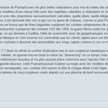
histoire de Packard avec les plus belles réalisations pour moi du milieu des 
s modèles d'une classe folle avec leur superbes calandres si statutaires et s
ut avec des proportions savoureusement calculées, quelle allure, quelle éléga
e, il est étonnant d'en voir si peu sur ce genre de voitures, comme si pour P
on ne trouve que de fines baguettes surlignant les courbes voluptueuses de
onstructeur à proposer des moteurs V12 dès 1916, la guerre féroce entre les
ge, ce qui donnera à Cadillac l'idée de surenchérir avec de gargantuesques m
 fabriquer et c'est souvent sur commande que les clients optent pour ces blo
es stylistes à dessiner des automobiles aux longs capots comme ici sur ce m
2 7.7 litres lui offrait un confort d'utilisation rare et une souplesse fantast
 fiabilité, on ignorait encore toute la notion du "downsizing" en ce temps mais 
t entièrement nouveau et n'a plus aucune pièce commune avec l'ancien Twin S
 grande douceur, cette Packard pouvait rivaliser sa rougir avec les modèles d
remarquable, ses courbes font tourner la tête et chaque détail a fait l'objet
la batterie de cinq compteurs ronds alignés sur une planche de bord recouverte