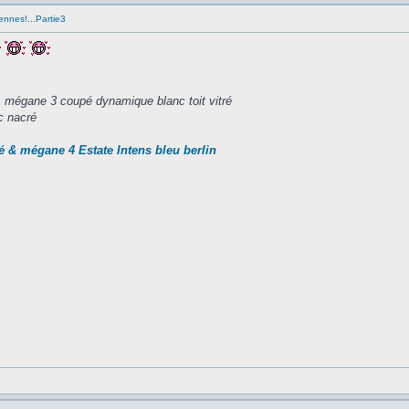
ennes!...Partie3
,
mégane 3 coupé dynamique blanc toit vitré
c nacré
é & mégane 4 Estate Intens bleu berlin