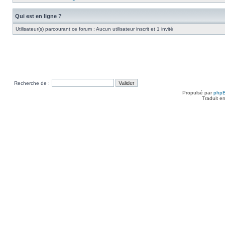
Qui est en ligne ?
Utilisateur(s) parcourant ce forum : Aucun utilisateur inscrit et 1 invité
Recherche de :
Propulsé par
php
Traduit e