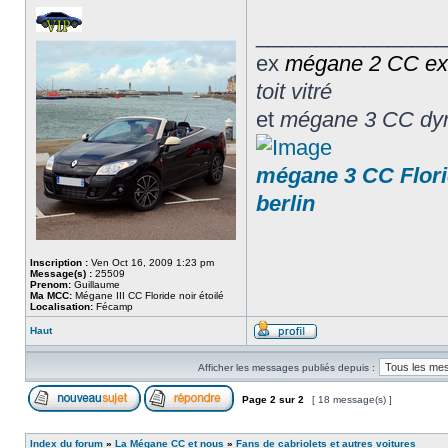
________________
ex
mégane 2 CC
ex
toit vitré
et
mégane 3 CC dyn
mégane 3 CC Florid
berlin
Inscription :
Ven Oct 16, 2009 1:23 pm
Message(s) :
25509
Prenom:
Guillaume
Ma MCC:
Mégane III CC Floride noir étoilé
Localisation:
Fécamp
Haut
Afficher les messages publiés depuis :
Page
2
sur
2
[ 18 message(s) ]
Index du forum
»
La Mégane CC et nous
»
Fans de cabriolets et autres voitures