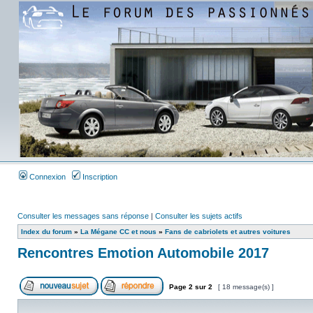
Connexion
Inscription
Consulter les messages sans réponse
|
Consulter les sujets actifs
Index du forum
»
La Mégane CC et nous
»
Fans de cabriolets et autres voitures
Rencontres Emotion Automobile 2017
Page
2
sur
2
[ 18 message(s) ]