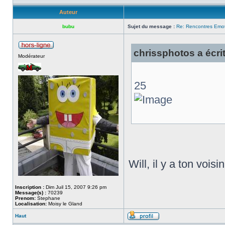
Auteur
bubu
Sujet du message :
Re: Rencontres Emot
chrissphotos a écrit
Modérateur
25
Will, il y a ton voisi
Inscription :
Dim Juil 15, 2007 9:26 pm
Message(s) :
70239
Prenom:
Stephane
Localisation:
Moisy le Gland
Haut