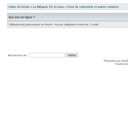
Index du forum
»
La Mégane CC et nous
»
Fans de cabriolets et autres voitures
Qui est en ligne ?
Utilisateur(s) parcourant ce forum : Aucun utilisateur inscrit et 1 invité
Recherche de :
Propulsé par
php
Traduit e