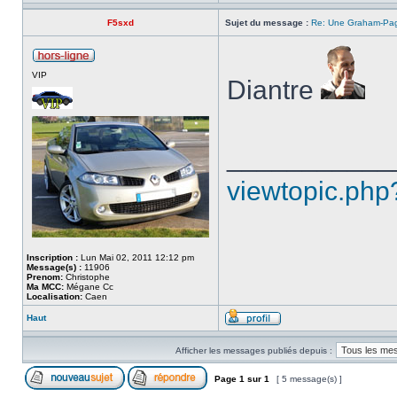
F5sxd
Sujet du message :
Re: Une Graham-Pag
VIP
Diantre
___________
viewtopic.php
Inscription :
Lun Mai 02, 2011 12:12 pm
Message(s) :
11906
Prenom:
Christophe
Ma MCC:
Mégane Cc
Localisation:
Caen
Haut
Afficher les messages publiés depuis :
Page
1
sur
1
[ 5 message(s) ]