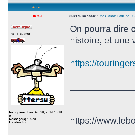
Auteur
ttersu
Sujet du message :
Une Graham-Page de 1927
On pourra dire c
Administrateur
histoire, et une 
https://touringe
____________
Inscription :
Lun Sep 29, 2014 10:18
pm
https://www.le
Message(s) :
9920
Localisation:
.