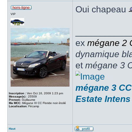
Oui chapeau
VIP
___________
ex
mégane 2
dynamique blan
et
mégane 3 C
mégane 3 CC 
Inscription :
Ven Oct 16, 2009 1:23 pm
Estate Intens
Message(s) :
25509
Prenom:
Guillaume
Ma MCC:
Mégane III CC Floride noir étoilé
Localisation:
Fécamp
Haut