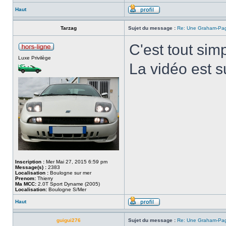
Haut
Tarzag
Sujet du message :
Re: Une Graham-Pag
C'est tout sim
Luxe Privilège
La vidéo est 
Inscription :
Mer Mai 27, 2015 6:59 pm
Message(s) :
2383
Localisation :
Boulogne sur mer
Prenom:
Thierry
Ma MCC:
2.0T Sport Dyname (2005)
Localisation:
Boulogne S/Mer
Haut
guigui276
Sujet du message :
Re: Une Graham-Pag