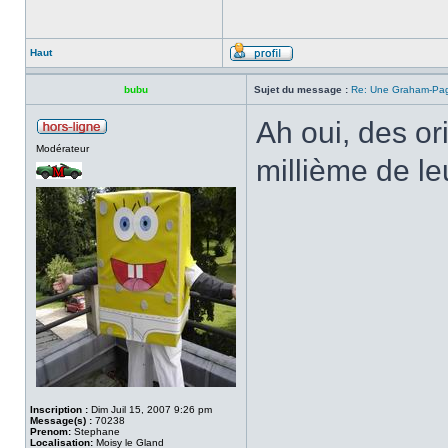
Haut
bubu
Sujet du message :
Re: Une Graham-Pag
Ah oui, des ori
Modérateur
millième de le
Inscription :
Dim Juil 15, 2007 9:26 pm
Message(s) :
70238
Prenom:
Stephane
Localisation:
Moisy le Gland