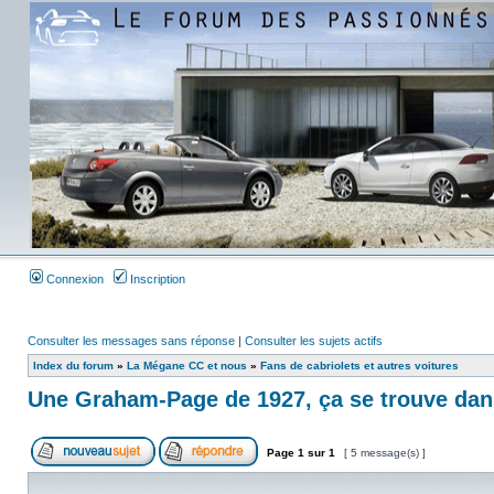
Connexion
Inscription
Consulter les messages sans réponse
|
Consulter les sujets actifs
Index du forum
»
La Mégane CC et nous
»
Fans de cabriolets et autres voitures
Une Graham-Page de 1927, ça se trouve dan
Page
1
sur
1
[ 5 message(s) ]