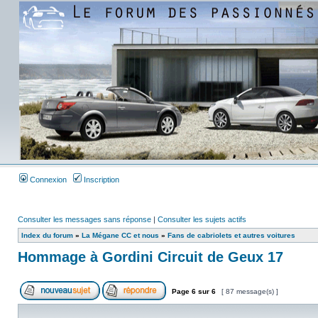
Connexion
Inscription
Consulter les messages sans réponse
|
Consulter les sujets actifs
Index du forum
»
La Mégane CC et nous
»
Fans de cabriolets et autres voitures
Hommage à Gordini Circuit de Geux 17
Page
6
sur
6
[ 87 message(s) ]