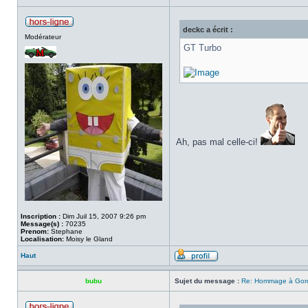
deckc a écrit :
Modérateur
GT Turbo
Ah, pas mal celle-ci!
Inscription :
Dim Juil 15, 2007 9:26 pm
Message(s) :
70235
Prenom:
Stephane
Localisation:
Moisy le Gland
Haut
bubu
Sujet du message :
Re: Hommage à Gordi