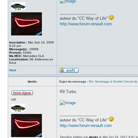
_________________
auteur du "CC Way of Life"
http://www.forum-renault.com
Inscription :
Mer Juin 14, 2006
9:22 pm
Message(s) :
15959
Prenom:
Cédric
Ma MCC:
Mercedes CLA
Localisation:
08, Ardennes en
force
Haut
deckc
Sujet du message :
Re: Hommage à Gordini Circuit d
R9 Turbo
VIP
_________________
auteur du "CC Way of Life"
http://www.forum-renault.com
Dernière édition par
deckc
le Mar Oct 24, 2017 9:47 pm