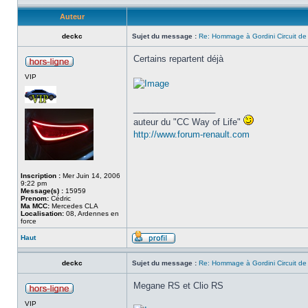
Auteur
deckc
Sujet du message :
Re: Hommage à Gordini Circuit d
Certains repartent déjà
VIP
_________________
auteur du "CC Way of Life"
http://www.forum-renault.com
Inscription :
Mer Juin 14, 2006
9:22 pm
Message(s) :
15959
Prenom:
Cédric
Ma MCC:
Mercedes CLA
Localisation:
08, Ardennes en
force
Haut
deckc
Sujet du message :
Re: Hommage à Gordini Circuit d
Megane RS et Clio RS
VIP