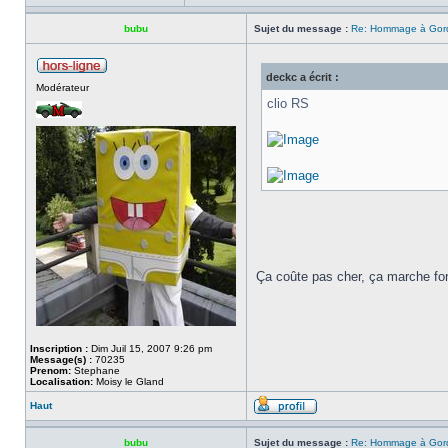
bubu
Sujet du message :
Re: Hommage à Gordi
deckc a écrit :
Modérateur
clio RS
Ça coûte pas cher, ça marche fort
Inscription :
Dim Juil 15, 2007 9:26 pm
Message(s) :
70235
Prenom:
Stephane
Localisation:
Moisy le Gland
Haut
bubu
Sujet du message :
Re: Hommage à Gordi