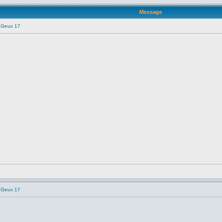
Message
e Geux 17
e Geux 17