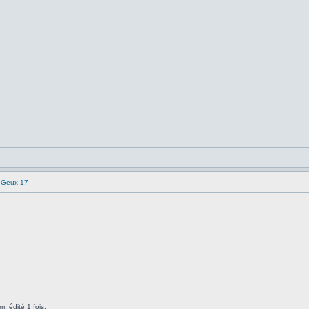
e Geux 17
, édité 1 fois.