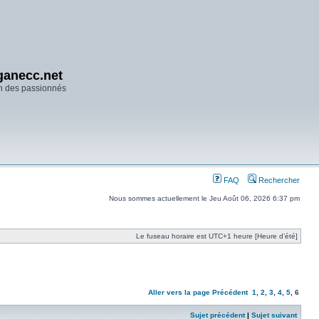
anecc.net
n des passionnés
FAQ
Rechercher
Nous sommes actuellement le Jeu Août 06, 2026 6:37 pm
Le fuseau horaire est UTC+1 heure [Heure d’été]
Aller vers la page
Précédent
1
,
2
,
3
,
4
,
5
,
6
Sujet précédent
|
Sujet suivant