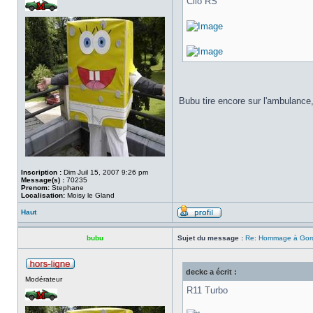
Clio RS
Bubu tire encore sur l'ambulance,
Inscription :
Dim Juil 15, 2007 9:26 pm
Message(s) :
70235
Prenom:
Stephane
Localisation:
Moisy le Gland
Haut
bubu
Sujet du message :
Re: Hommage à Gordi
deckc a écrit :
Modérateur
R11 Turbo