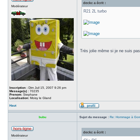
deckc a écrit :
Modérateur
R21 2L turbo
Très jolie même si je ne suis pas
Inscription :
Dim Juil 15, 2007 9:26 pm
Message(s) :
70235
Prenom:
Stephane
Localisation:
Moisy le Gland
Haut
bubu
Sujet du message :
Re: Hommage à Gordi
deckc a écrit :
Modérateur