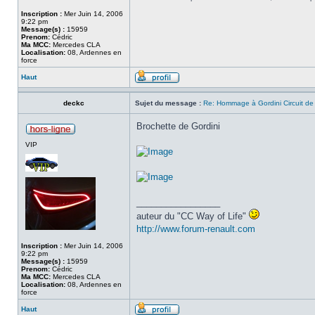
Inscription :
Mer Juin 14, 2006
9:22 pm
Message(s) :
15959
Prenom:
Cédric
Ma MCC:
Mercedes CLA
Localisation:
08, Ardennes en
force
Haut
deckc
Sujet du message :
Re: Hommage à Gordini Circuit d
Brochette de Gordini
VIP
_________________
auteur du "CC Way of Life"
http://www.forum-renault.com
Inscription :
Mer Juin 14, 2006
9:22 pm
Message(s) :
15959
Prenom:
Cédric
Ma MCC:
Mercedes CLA
Localisation:
08, Ardennes en
force
Haut