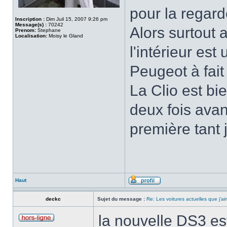
pour la regard
Inscription :
Dim Juil 15, 2007 9:26 pm
Message(s) :
70242
Alors surtout 
Prenom:
Stephane
Localisation:
Moisy le Gland
l'intérieur est
Peugeot à fait 
La Clio est bi
deux fois avant
première tant 
Haut
deckc
Sujet du message :
Re: Les voitures actuelles que j'ai
la nouvelle DS3 est