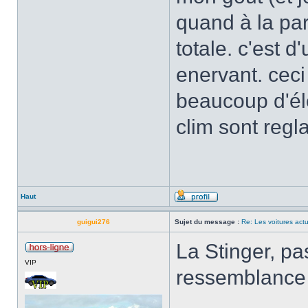
quand à la par
totale. c'est 
enervant. ceci
beaucoup d'él
clim sont regl
Haut
guigui276
Sujet du message :
Re: Les voitures actu
La Stinger, pa
VIP
ressemblance 