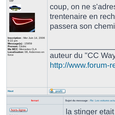
VIP
coup, on ne s'adre
trentenaire en rech
passera son chemin
Inscription :
Mer Juin 14, 2006
9:22 pm
______________
Message(s) :
15959
Prenom:
Cédric
Ma MCC:
Mercedes CLA
Localisation:
08, Ardennes en
auteur du "CC Way
force
http://www.forum-r
Haut
ferrari
Sujet du message :
Re: Les voitures actu
la stinger eta