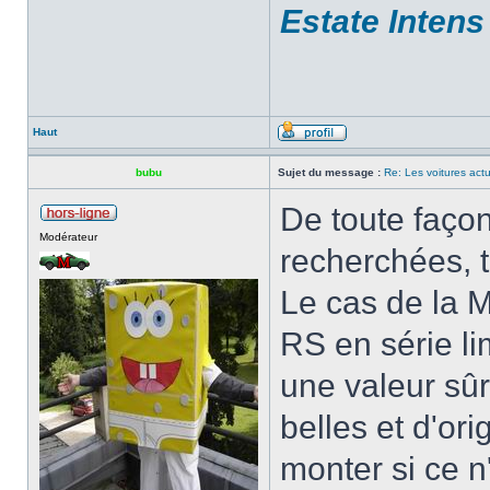
Estate Intens
Haut
bubu
Sujet du message :
Re: Les voitures actu
De toute façon
Modérateur
recherchées, 
Le cas de la M
RS en série li
une valeur sû
belles et d'or
monter si ce n