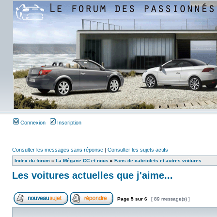
Connexion
Inscription
Consulter les messages sans réponse
|
Consulter les sujets actifs
Index du forum
»
La Mégane CC et nous
»
Fans de cabriolets et autres voitures
Les voitures actuelles que j'aime...
Page
5
sur
6
[ 89 message(s) ]