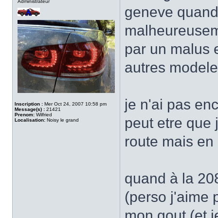
Administrateur
geneve quand 
malheureuseme
par un malus 
autres modele
je n'ai pas en
Inscription :
Mer Oct 24, 2007 10:58 pm
Message(s) :
21421
Prenom:
Wilfried
peut etre que 
Localisation:
Noisy le grand
route mais en 
quand à la 208
(perso j'aime p
mon gout (et j