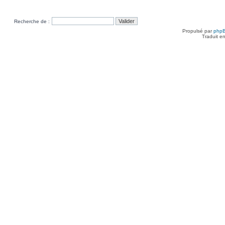
Recherche de :
Propulsé par
php
Traduit e