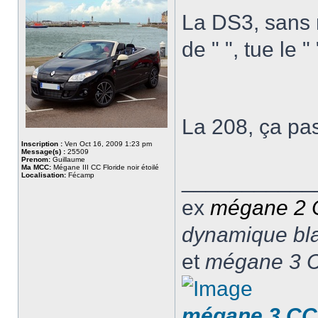
La DS3, sans m
de " ", tue le " 
La 208, ça p
Inscription :
Ven Oct 16, 2009 1:23 pm
Message(s) :
25509
Prenom:
Guillaume
Ma MCC:
Mégane III CC Floride noir étoilé
___________
Localisation:
Fécamp
ex
mégane 2
dynamique blan
et
mégane 3 C
mégane 3 CC 