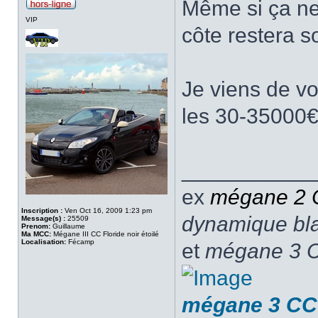
Même si ça ne
VIP
côte restera 
Je viens de v
les 30-35000€.
___________
ex
mégane 2
Inscription :
Ven Oct 16, 2009 1:23 pm
dynamique blan
Message(s) :
25509
Prenom:
Guillaume
Ma MCC:
Mégane III CC Floride noir étoilé
Localisation:
Fécamp
et
mégane 3 C
mégane 3 CC 