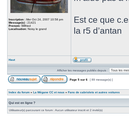
Est ce que c.e
Inscription :
Mer Oct 24, 2007 10:58 pm
Message(s) :
21421
Prenom:
Wilfried
la r5 d’antan
Localisation:
Noisy le grand
Haut
Afficher les messages publiés depuis :
Page
5
sur
6
[ 89 message(s) ]
Index du forum
»
La Mégane CC et nous
»
Fans de cabriolets et autres voitures
Qui est en ligne ?
Utilisateur(s) parcourant ce forum : Aucun utilisateur inscrit et 2 invité(s)