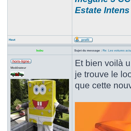
Estate Intens
Haut
bubu
Sujet du message :
Re: Les voitures actu
Et bien voilà 
Modérateur
je trouve le l
que cette nouv