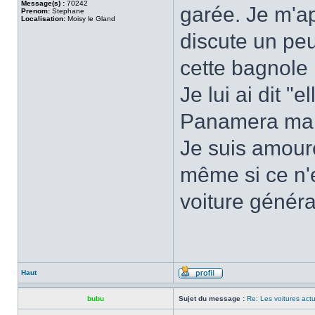
Message(s) :
70242
garée. Je m'ap
Prenom:
Stephane
Localisation:
Moisy le Gland
discute un peu 
cette bagnole 
Je lui ai dit "
Panamera mais
Je suis amour
même si ce n'e
voiture génér
Haut
bubu
Sujet du message :
Re: Les voitures actu