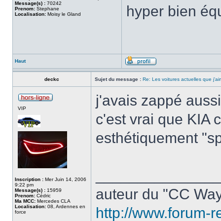
Message(s) :
70242
hyper bien équ
Prenom:
Stephane
Localisation:
Moisy le Gland
Haut
deckc
Sujet du message :
Re: Les voitures actuelles que j'ai
j'avais zappé aussi
VIP
c'est vrai que KIA
esthétiquement "sp
______________
Inscription :
Mer Juin 14, 2006
9:22 pm
auteur du "CC Way
Message(s) :
15959
Prenom:
Cédric
Ma MCC:
Mercedes CLA
Localisation:
08, Ardennes en
http://www.forum-r
force