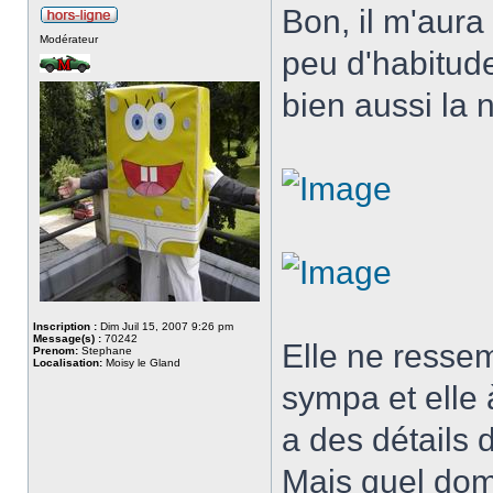
Bon, il m'aura 
Modérateur
peu d'habitude
bien aussi la
Inscription :
Dim Juil 15, 2007 9:26 pm
Message(s) :
70242
Elle ne ressem
Prenom:
Stephane
Localisation:
Moisy le Gland
sympa et elle 
a des détails 
Mais quel dom