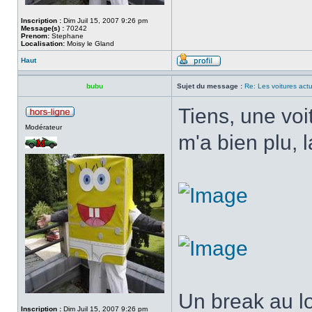
Inscription :
Dim Juil 15, 2007 9:26 pm
Message(s) :
70242
Prenom:
Stephane
Localisation:
Moisy le Gland
Haut
bubu
Sujet du message :
Re: Les voitures actu
Tiens, une voit
Modérateur
m'a bien plu, 
Un break au l
Inscription :
Dim Juil 15, 2007 9:26 pm