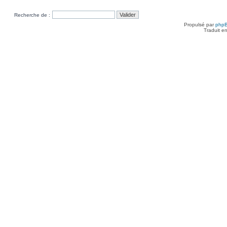
Recherche de :
Propulsé par
php
Traduit e