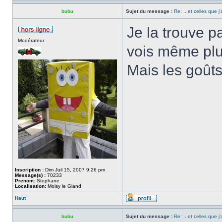
bubu
Sujet du message :
Re: ...et celles que j
Je la trouve pa
Modérateur
vois même plu
Mais les goût
Inscription :
Dim Juil 15, 2007 9:26 pm
Message(s) :
70233
Prenom:
Stephane
Localisation:
Moisy le Gland
Haut
bubu
Sujet du message :
Re: ...et celles que j