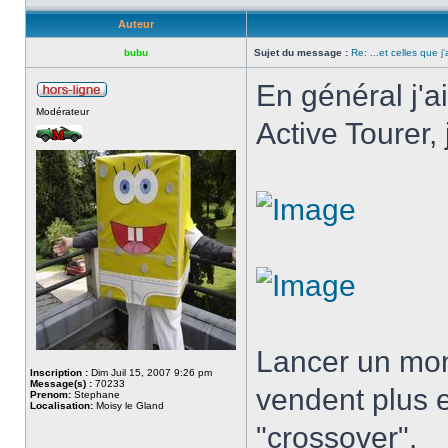
Auteur
bubu
Sujet du message :
Re: ...et celles que j
En général j'
Modérateur
Active Tourer, 
Lancer un mon
Inscription :
Dim Juil 15, 2007 9:26 pm
Message(s) :
70233
vendent plus e
Prenom:
Stephane
Localisation:
Moisy le Gland
"crossover".