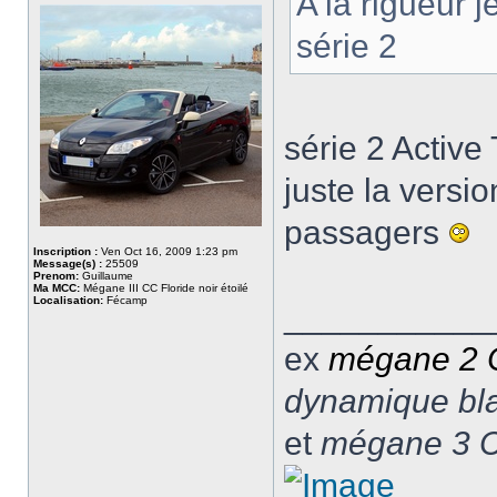
A la rigueur 
série 2
série 2 Active
juste la versio
passagers
Inscription :
Ven Oct 16, 2009 1:23 pm
Message(s) :
25509
Prenom:
Guillaume
Ma MCC:
Mégane III CC Floride noir étoilé
Localisation:
Fécamp
___________
ex
mégane 2
dynamique blan
et
mégane 3 C