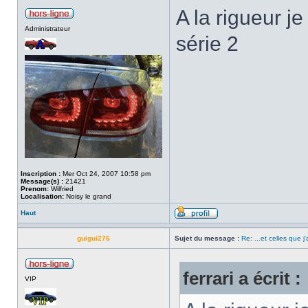
A la rigueur j
Administrateur
série 2
Inscription :
Mer Oct 24, 2007 10:58 pm
Message(s) :
21421
Prenom:
Wilfried
Localisation:
Noisy le grand
Haut
guigui276
Sujet du message :
Re: ...et celles que j
ferrari a écrit :
VIP