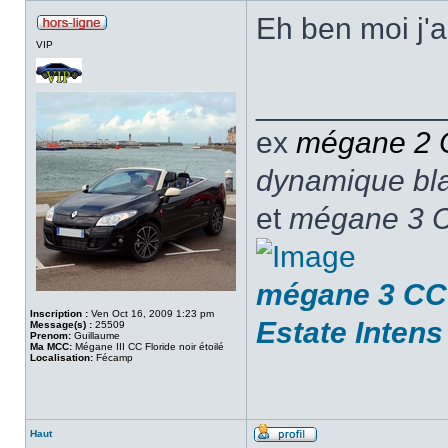
Eh ben moi j'
VIP
___________
ex
mégane 2
dynamique blan
et
mégane 3 C
mégane 3 CC 
Inscription :
Ven Oct 16, 2009 1:23 pm
Estate Intens
Message(s) :
25509
Prenom:
Guillaume
Ma MCC:
Mégane III CC Floride noir étoilé
Localisation:
Fécamp
Haut