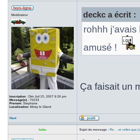
deckc a écrit :
Modérateur
rohhh j'avais 
amusé !
Ça faisait un
Inscription :
Dim Juil 15, 2007 9:26 pm
Message(s) :
70233
Prenom:
Stephane
Localisation:
Moisy le Gland
Haut
bubu
Sujet du message :
Re: ...et celles que j