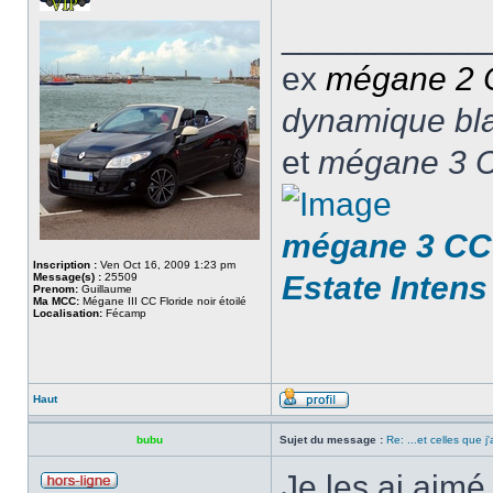
___________
ex
mégane 2
dynamique blan
et
mégane 3 C
mégane 3 CC 
Inscription :
Ven Oct 16, 2009 1:23 pm
Estate Intens
Message(s) :
25509
Prenom:
Guillaume
Ma MCC:
Mégane III CC Floride noir étoilé
Localisation:
Fécamp
Haut
bubu
Sujet du message :
Re: ...et celles que j
Je les ai aimé