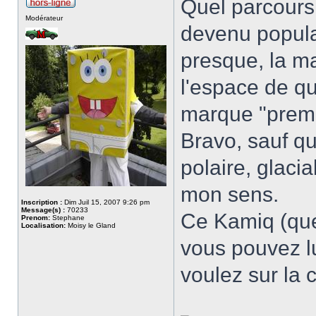
Quel parcours
Modérateur
devenu populai
presque, la m
l'espace de q
marque "prem
Bravo, sauf q
polaire, glaci
mon sens.
Inscription :
Dim Juil 15, 2007 9:26 pm
Message(s) :
70233
Ce Kamiq (que
Prenom:
Stephane
Localisation:
Moisy le Gland
vous pouvez lu
voulez sur la 