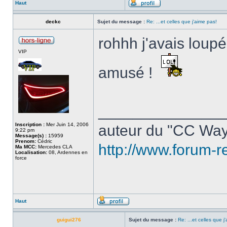
Haut
deckc
Sujet du message :
Re: ...et celles que j'aime pas!
rohhh j'avais loupé
VIP
amusé !
______________
Inscription :
Mer Juin 14, 2006
auteur du "CC Way
9:22 pm
Message(s) :
15959
Prenom:
Cédric
http://www.forum-r
Ma MCC:
Mercedes CLA
Localisation:
08, Ardennes en
force
Haut
guigui276
Sujet du message :
Re: ...et celles que j