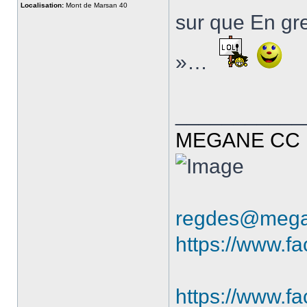
Localisation:
Mont de Marsan 40
sur que En gre
»…
___________
MEGANE CC R
regdes@mega
https://www.f
https://www.