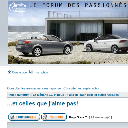
Connexion
Inscription
Consulter les messages sans réponse
|
Consulter les sujets actifs
Index du forum
»
La Mégane CC et nous
»
Fans de cabriolets et autres voitures
...et celles que j'aime pas!
Page
5
sur
7
[ 99 message(s) ]