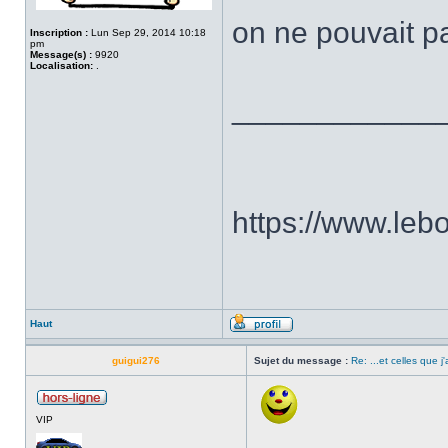
on ne pouvait pa
Inscription :
Lun Sep 29, 2014 10:18
pm
Message(s) :
9920
Localisation:
.
____________
https://www.le
Haut
guigui276
Sujet du message :
Re: ...et celles que j
VIP