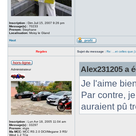
Inscription :
Dim Juil 15, 2007 9:26 pm
Message(s) :
70233
Prenom:
Stephane
Localisation:
Moisy le Gland
Haut
Regdes
Sujet du message :
Re: ...et celles que j
Alex231205 a éc
Administrateur
Je l'aime bie
Par contre, j
auraient pû t
Inscription :
Lun Avr 18, 2005 11:04 am
Message(s) :
33297
Prenom:
régis
Ma MCC:
MCC RS 2.0 DCI/Megane 3 RS/
Wind 1.2 TCe