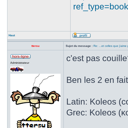
ref_type=boo
Haut
ttersu
Sujet du message :
Re: ...et celles que j'aime
c'est pas couill
Administrateur
Ben les 2 en fai
Latin: Koleos (c
Grec: Koleos (κο