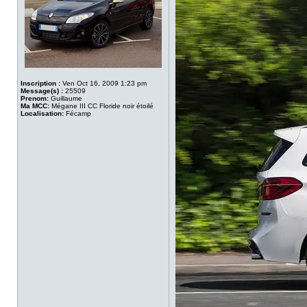
Inscription :
Ven Oct 16, 2009 1:23 pm
Message(s) :
25509
Prenom:
Guillaume
Ma MCC:
Mégane III CC Floride noir étoilé
Localisation:
Fécamp