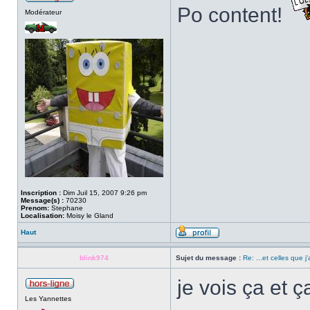
Po content!
Modérateur
Inscription :
Dim Juil 15, 2007 9:26 pm
Message(s) :
70230
Prenom:
Stephane
Localisation:
Moisy le Gland
Haut
blink974
Sujet du message :
Re: ...et celles que j
je vois ça et 
Les Yannettes