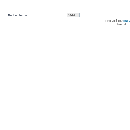
Recherche de :
Propulsé par
php
Traduit e