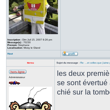
Inscription :
Dim Juil 15, 2007 9:26 pm
Message(s) :
70230
Prenom:
Stephane
Localisation:
Moisy le Gland
Haut
ttersu
Sujet du message :
Re: ...et celles que j'aime
les deux premièr
Administrateur
se sont évertué 
chié sur la tomb