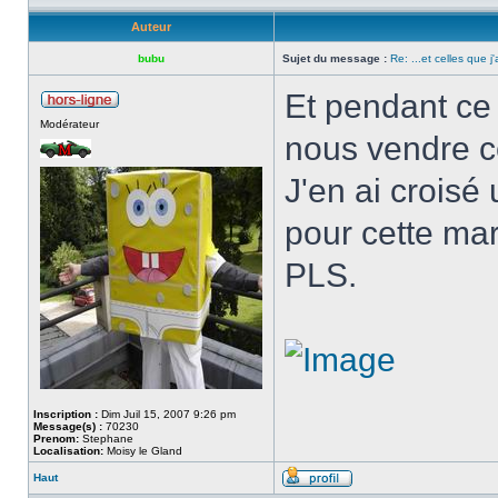
Auteur
bubu
Sujet du message :
Re: ...et celles que j
Et pendant ce
Modérateur
nous vendre c
J'en ai croisé 
pour cette ma
PLS.
Inscription :
Dim Juil 15, 2007 9:26 pm
Message(s) :
70230
Prenom:
Stephane
Localisation:
Moisy le Gland
Haut