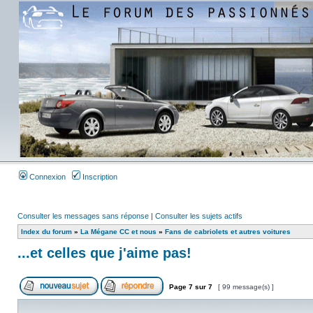
Connexion
Inscription
Consulter les messages sans réponse
|
Consulter les sujets actifs
Index du forum
»
La Mégane CC et nous
»
Fans de cabriolets et autres voitures
...et celles que j'aime pas!
Page
7
sur
7
[ 99 message(s) ]