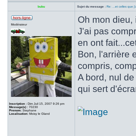
bubu
Sujet du message :
Re: ...et celles que j
Oh mon dieu, il
Modérateur
J'ai pas compr
en ont fait...c
Bon, l'arrière 
compris, comp
A bord, nul de
qui sert d'écr
Inscription :
Dim Juil 15, 2007 9:26 pm
Message(s) :
70230
Prenom:
Stephane
Localisation:
Moisy le Gland