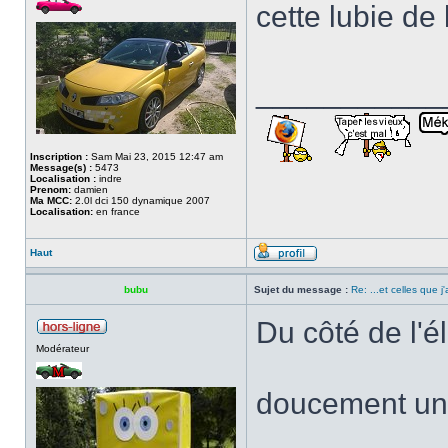
cette lubie de 
___________
Inscription :
Sam Mai 23, 2015 12:47 am
Message(s) :
5473
Localisation :
indre
Prenom:
damien
Ma MCC:
2.0l dci 150 dynamique 2007
Localisation:
en france
Haut
bubu
Sujet du message :
Re: ...et celles que j
Du côté de l'él
Modérateur
doucement un 