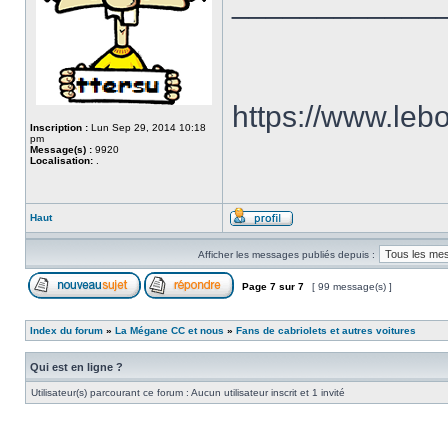
____________
https://www.le
Inscription :
Lun Sep 29, 2014 10:18
pm
Message(s) :
9920
Localisation:
.
Haut
Afficher les messages publiés depuis :
Page
7
sur
7
[ 99 message(s) ]
Index du forum
»
La Mégane CC et nous
»
Fans de cabriolets et autres voitures
Qui est en ligne ?
Utilisateur(s) parcourant ce forum : Aucun utilisateur inscrit et 1 invité