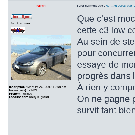
ferrari
Sujet du message :
Re: ...et celles que j
Que c’est moch
Administrateur
cette c3 low c
Au sein de stel
pour concurre
essaye de mon
progrès dans le
À rien y comp
Inscription :
Mer Oct 24, 2007 10:58 pm
Message(s) :
21421
Prenom:
Wilfried
On ne gagne p
Localisation:
Noisy le grand
survit tant bie