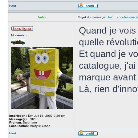
Haut
bubu
Sujet du message :
Re: ...et celles que j
Quand je vois l
Modérateur
quelle révoluti
Et quand je v
catalogue, j'ai
marque avant 
Là, rien d'inno
Inscription :
Dim Juil 15, 2007 9:26 pm
Message(s) :
70230
Prenom:
Stephane
Localisation:
Moisy le Gland
Haut