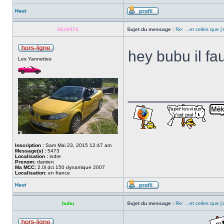
Haut
blink974
Sujet du message :
Re: ...et celles que j
hey bubu il f
Les Yannettes
___________
Inscription :
Sam Mai 23, 2015 12:47 am
Message(s) :
5473
Localisation :
indre
Prenom:
damien
Ma MCC:
2.0l dci 150 dynamique 2007
Localisation:
en france
Haut
bubu
Sujet du message :
Re: ...et celles que j