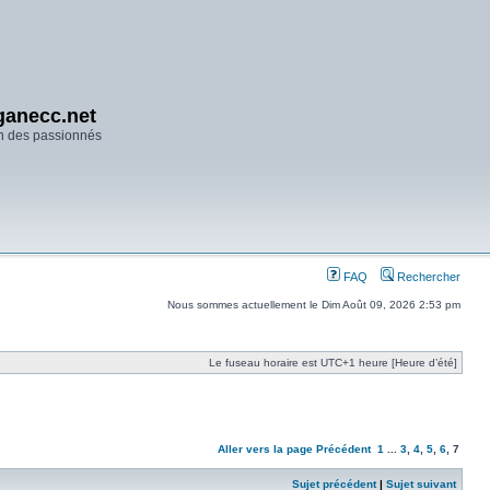
anecc.net
n des passionnés
FAQ
Rechercher
Nous sommes actuellement le Dim Août 09, 2026 2:53 pm
Le fuseau horaire est UTC+1 heure [Heure d’été]
Aller vers la page
Précédent
1
...
3
,
4
,
5
,
6
,
7
Sujet précédent
|
Sujet suivant