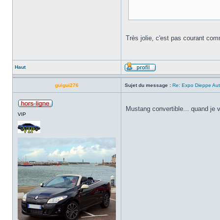
Très jolie, c'est pas courant co
Haut
guigui276
Sujet du message :
Re: Expo Dieppe Aut
Mustang convertible... quand je v
VIP