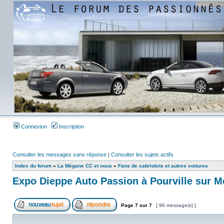
Connexion
Inscription
Consulter les messages sans réponse
|
Consulter les sujets actifs
Index du forum
»
La Mégane CC et nous
»
Fans de cabriolets et autres voitures
Expo Dieppe Auto Passion à Pourville sur M
Page
7
sur
7
[ 96 message(s) ]