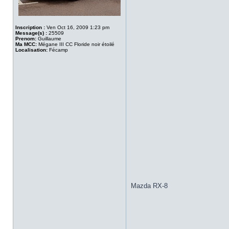
Inscription :
Ven Oct 16, 2009 1:23 pm
Message(s) :
25509
Prenom:
Guillaume
Ma MCC:
Mégane III CC Floride noir étoilé
Localisation:
Fécamp
Mazda RX-8