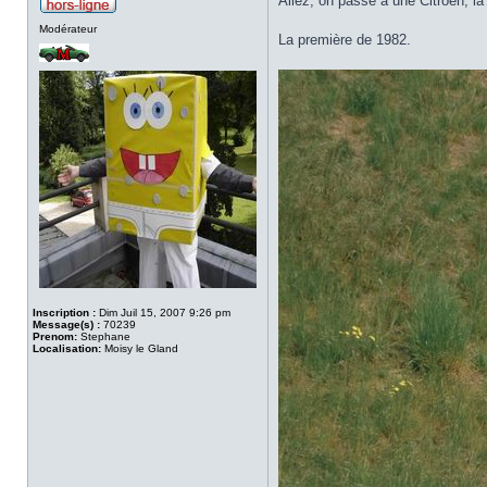
Allez, on passe à une Citroën, la
Modérateur
La première de 1982.
Inscription :
Dim Juil 15, 2007 9:26 pm
Message(s) :
70239
Prenom:
Stephane
Localisation:
Moisy le Gland