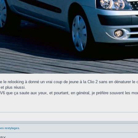
ue le relooking à donné un vrai coup de jeune à la Clio 2 sans en dénaturer le 
et plus réussi.
io V6 que ça saute aux yeux, et pourtant, en général, je préfère souvent les m
ses restylages.