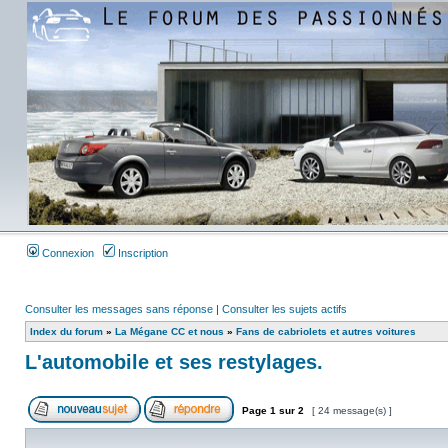
Connexion
Inscription
Consulter les messages sans réponse
|
Consulter les sujets actifs
Index du forum
»
La Mégane CC et nous
»
Fans de cabriolets et autres voitures
L'automobile et ses restylages.
Page
1
sur
2
[ 24 message(s) ]