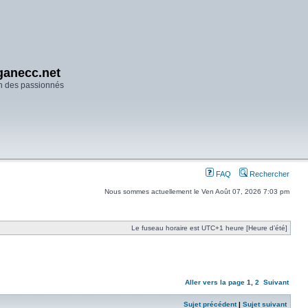
anecc.net
n des passionnés
FAQ
Rechercher
Nous sommes actuellement le Ven Août 07, 2026 7:03 pm
Le fuseau horaire est UTC+1 heure [Heure d’été]
Aller vers la page
1
,
2
Suivant
Sujet précédent
|
Sujet suivant