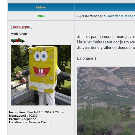
Auteur
bubu
Sujet du message :
L'automobile et ses r
Modérateur
Je sais pas pourquoi, mais je vou
Un sujet intéressant car je trouve
Je vais donc y aller en douceur e
La phase 1.
Inscription :
Dim Juil 15, 2007 9:26 pm
Message(s) :
70239
Prenom:
Stephane
Localisation:
Moisy le Gland