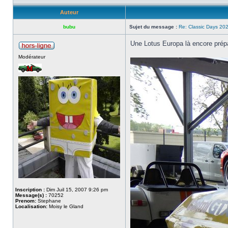
Auteur
bubu
Sujet du message :
Re: Classic Days 202
Une Lotus Europa là encore prépa
Modérateur
Inscription :
Dim Juil 15, 2007 9:26 pm
Message(s) :
70252
Prenom:
Stephane
Localisation:
Moisy le Gland