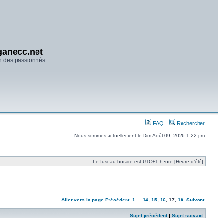
anecc.net
n des passionnés
FAQ
Rechercher
Nous sommes actuellement le Dim Août 09, 2026 1:22 pm
Le fuseau horaire est UTC+1 heure [Heure d’été]
Aller vers la page
Précédent
1
...
14
,
15
,
16
,
17
,
18
Suivant
Sujet précédent
|
Sujet suivant