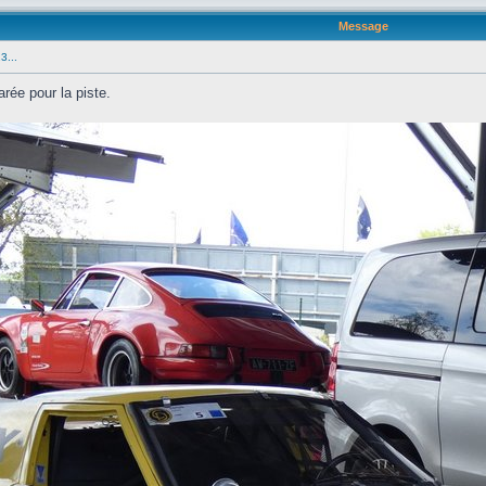
Message
3...
rée pour la piste.