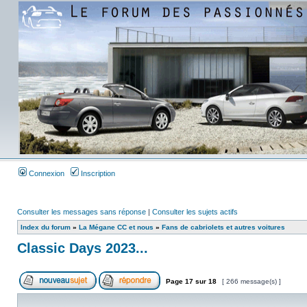
Connexion
Inscription
Consulter les messages sans réponse
|
Consulter les sujets actifs
Index du forum
»
La Mégane CC et nous
»
Fans de cabriolets et autres voitures
Classic Days 2023...
Page
17
sur
18
[ 266 message(s) ]