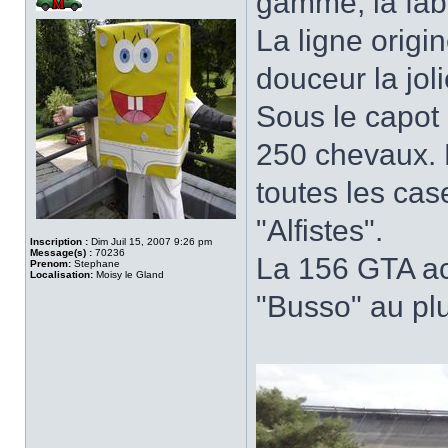
gamme, la fa
La ligne origin
douceur la joli
Sous le capot 
250 chevaux. L
toutes les cas
"Alfistes".
Inscription :
Dim Juil 15, 2007 9:26 pm
Message(s) :
70236
La 156 GTA ac
Prenom:
Stephane
Localisation:
Moisy le Gland
"Busso" au pl