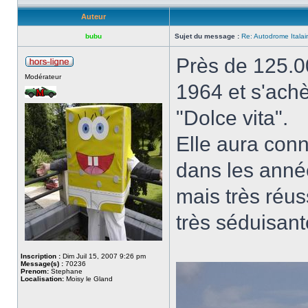
Auteur
bubu
Sujet du message :
Re: Autodrome Itala
Près de 125.0
Modérateur
1964 et s'ach
"Dolce vita".
Elle aura conn
dans les année
mais très réus
très séduisan
Inscription :
Dim Juil 15, 2007 9:26 pm
Message(s) :
70236
Prenom:
Stephane
Localisation:
Moisy le Gland