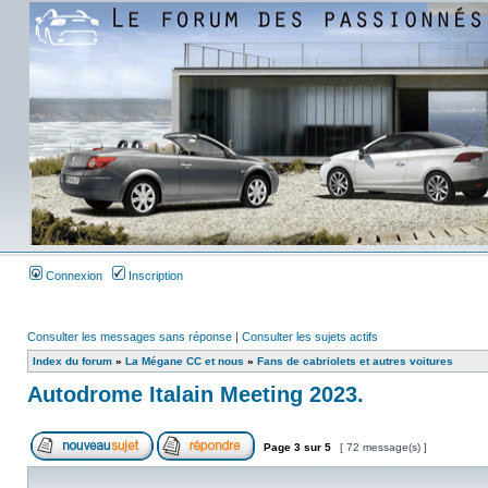
Connexion
Inscription
Consulter les messages sans réponse
|
Consulter les sujets actifs
Index du forum
»
La Mégane CC et nous
»
Fans de cabriolets et autres voitures
Autodrome Italain Meeting 2023.
Page
3
sur
5
[ 72 message(s) ]