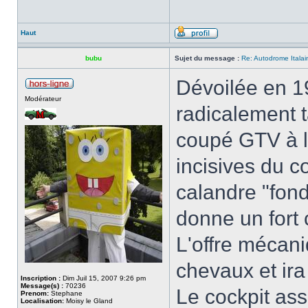
Haut
bubu
Sujet du message :
Re: Autodrome Itala
Dévoilée en 19
Modérateur
radicalement 
coupé GTV à la
incisives du c
calandre "fond
donne un fort 
L'offre mécani
chevaux et ira
Inscription :
Dim Juil 15, 2007 9:26 pm
Message(s) :
70236
Le cockpit ass
Prenom:
Stephane
Localisation:
Moisy le Gland