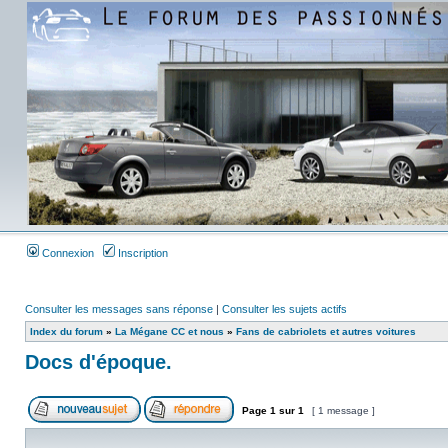
Connexion
Inscription
Consulter les messages sans réponse
|
Consulter les sujets actifs
Index du forum
»
La Mégane CC et nous
»
Fans de cabriolets et autres voitures
Docs d'époque.
Page
1
sur
1
[ 1 message ]