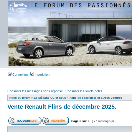
Connexion
Inscription
Consulter les messages sans réponse
|
Consulter les sujets actifs
Index du forum
»
La Mégane CC et nous
»
Fans de cabriolets et autres voitures
Vente Renault Flins de décembre 2025.
Page
6
sur
6
[ 77 message(s) ]