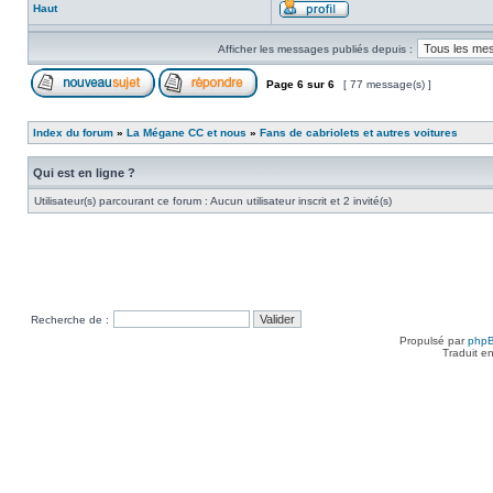
Haut
Afficher les messages publiés depuis :
Page
6
sur
6
[ 77 message(s) ]
Index du forum
»
La Mégane CC et nous
»
Fans de cabriolets et autres voitures
Qui est en ligne ?
Utilisateur(s) parcourant ce forum : Aucun utilisateur inscrit et 2 invité(s)
Recherche de :
Propulsé par
php
Traduit e