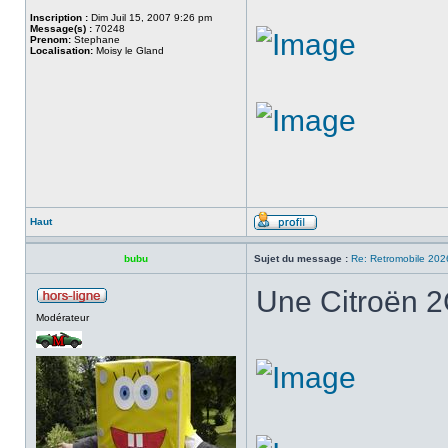
Inscription :
Dim Juil 15, 2007 9:26 pm
Message(s) :
70248
Prenom:
Stephane
Localisation:
Moisy le Gland
Haut
bubu
Sujet du message :
Re: Retromobile 202
Une Citroën 2
Modérateur