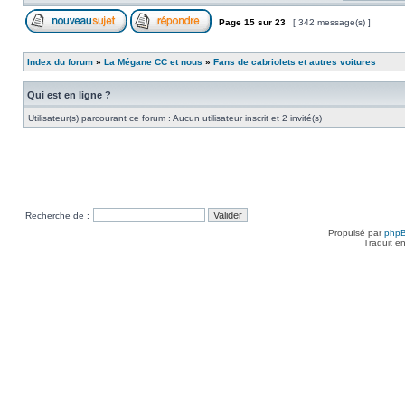
Page
15
sur
23
[ 342 message(s) ]
Index du forum
»
La Mégane CC et nous
»
Fans de cabriolets et autres voitures
Qui est en ligne ?
Utilisateur(s) parcourant ce forum : Aucun utilisateur inscrit et 2 invité(s)
Recherche de :
Propulsé par
php
Traduit e