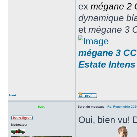
ex
mégane 2
dynamique blan
et
mégane 3 C
mégane 3 CC 
Estate Intens
Haut
bubu
Sujet du message :
Re: Retromobile 202
Oui, bien vu! D
Modérateur