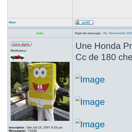
Haut
bubu
Sujet du message :
Re: Retromobile 202
Une Honda Pre
Modérateur
Cc de 180 ch
Inscription :
Dim Juil 15, 2007 9:26 pm
Message(s) :
70248