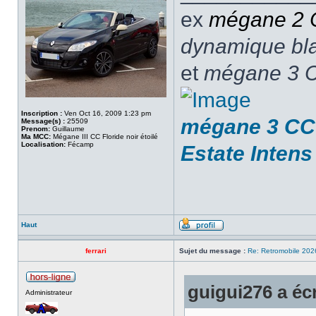
ex
mégane 2
dynamique blan
et
mégane 3 C
Inscription :
Ven Oct 16, 2009 1:23 pm
mégane 3 CC 
Message(s) :
25509
Prenom:
Guillaume
Ma MCC:
Mégane III CC Floride noir étoilé
Localisation:
Fécamp
Estate Intens
Haut
ferrari
Sujet du message :
Re: Retromobile 202
guigui276 a écr
Administrateur