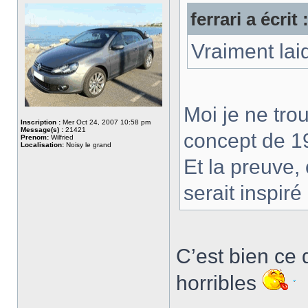
ferrari a écrit 
Vraiment lai
Moi je ne trou
Inscription :
Mer Oct 24, 2007 10:58 pm
Message(s) :
21421
concept de 1
Prenom:
Wilfried
Localisation:
Noisy le grand
Et la preuve,
serait inspir
C’est bien ce 
horribles