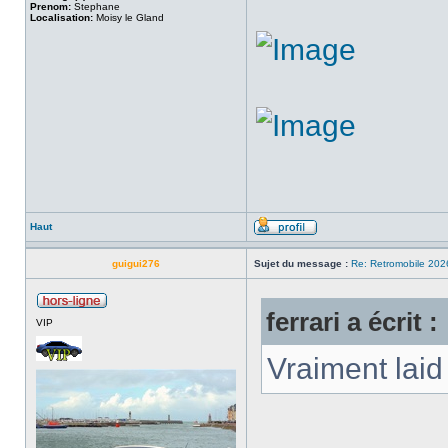
Prenom:
Stephane
Localisation:
Moisy le Gland
Haut
guigui276
Sujet du message :
Re: Retromobile 202
ferrari a écrit :
VIP
Vraiment lai