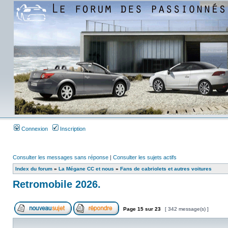
Connexion
Inscription
Consulter les messages sans réponse
|
Consulter les sujets actifs
Index du forum
»
La Mégane CC et nous
»
Fans de cabriolets et autres voitures
Retromobile 2026.
Page
15
sur
23
[ 342 message(s) ]