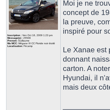
Moi je ne trou
concept de 19
la preuve, com
inspiré pour 
Inscription :
Ven Oct 16, 2009 1:23 pm
Message(s) :
25509
Prenom:
Guillaume
Ma MCC:
Mégane III CC Floride noir étoilé
Localisation:
Fécamp
Le Xanae est p
donnant naiss
carton. A note
Hyundai, il n'
mais deux cô
___________