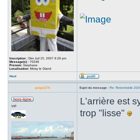
Inscription :
Dim Juil 15, 2007 9:26 pm
Message(s) :
70248
Prenom:
Stephane
Localisation:
Moisy le Gland
Haut
guigui276
Sujet du message :
Re: Retromobile 202
L'arrière est 
VIP
trop "lisse"
___________