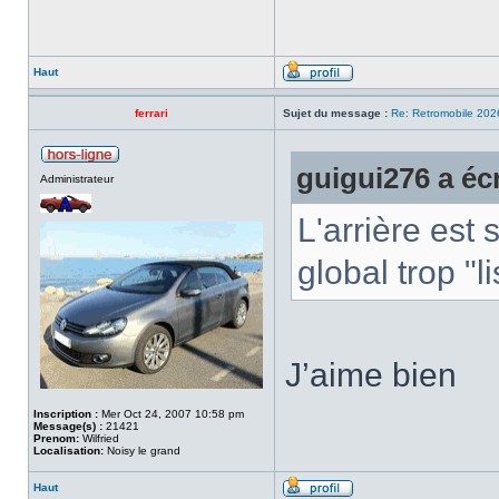
Haut
ferrari
Sujet du message :
Re: Retromobile 202
guigui276 a écr
Administrateur
L'arrière est
global trop "l
J’aime bien
Inscription :
Mer Oct 24, 2007 10:58 pm
Message(s) :
21421
Prenom:
Wilfried
Localisation:
Noisy le grand
Haut