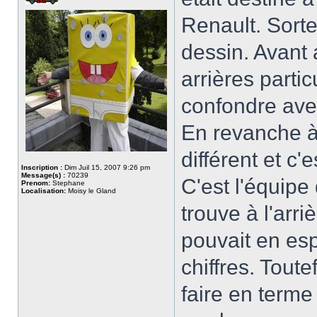
Renault. Sorte
dessin. Avant 
arrières parti
confondre avec
En revanche à 
différent et c
Inscription :
Dim Juil 15, 2007 9:26 pm
Message(s) :
70239
C'est l'équipe
Prenom:
Stephane
Localisation:
Moisy le Gland
trouve à l'arr
pouvait en esp
chiffres. Tout
faire en terme