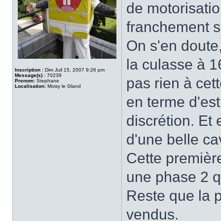
de motorisatio
franchement s
On s'en doute,
la culasse à 1
Inscription :
Dim Juil 15, 2007 9:26 pm
Message(s) :
70239
pas rien à cet
Prenom:
Stephane
Localisation:
Moisy le Gland
en terme d'esth
discrétion. Et
d'une belle cav
Cette première
une phase 2 qu
Reste que la p
vendus.