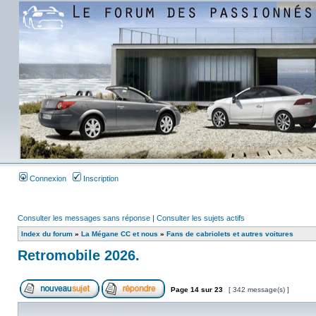
Connexion
Inscription
Consulter les messages sans réponse
|
Consulter les sujets actifs
Index du forum
»
La Mégane CC et nous
»
Fans de cabriolets et autres voitures
Retromobile 2026.
Page
14
sur
23
[ 342 message(s) ]