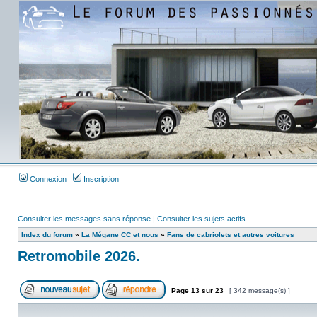
Connexion
Inscription
Consulter les messages sans réponse
|
Consulter les sujets actifs
Index du forum
»
La Mégane CC et nous
»
Fans de cabriolets et autres voitures
Retromobile 2026.
Page
13
sur
23
[ 342 message(s) ]