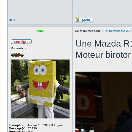
Haut
bubu
Sujet du message :
Re: Retromobile 202
Une Mazda R1
Modérateur
Moteur biroto
Inscription :
Dim Juil 15, 2007 9:26 pm
Message(s) :
70236
Prenom:
Stephane