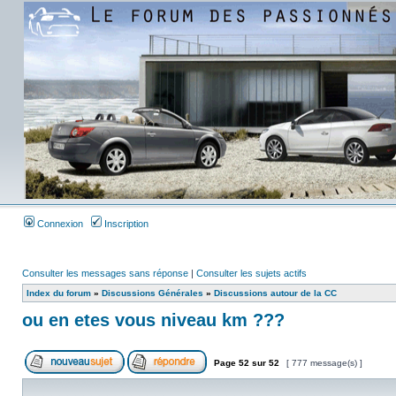
Connexion
Inscription
Consulter les messages sans réponse
|
Consulter les sujets actifs
Index du forum
»
Discussions Générales
»
Discussions autour de la CC
ou en etes vous niveau km ???
Page
52
sur
52
[ 777 message(s) ]