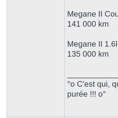
Megane II Cou
141 000 km
Megane II 1.6l
135 000 km
___________
°o C'est qui, q
purée !!! o°