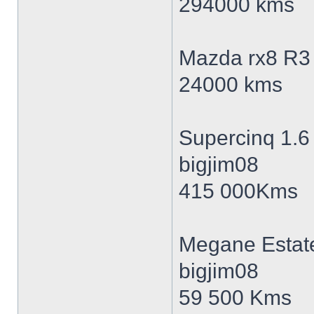
294000 kms
Mazda rx8 R3 
24000 kms
Supercinq 1.6
bigjim08
415 000Kms
Megane Estat
bigjim08
59 500 Kms