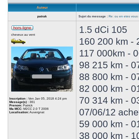
Auteur
patrak
Sujet du message :
Re: ou en etes vous
1.5 dCi 105
cheveux au vent
160 200 km -
117 000km - 
98 215 km - 07
88 800 km - 0
82 000 km - 01
70 314 km - 03
Inscription :
Ven Jan 05, 2018 4:24 pm
Message(s) :
361
Prenom:
Patrick
Ma MCC:
M2CC 2.0 T 2006
07/06/12 ache
Localisation:
Auvergnat
59 000 km - 01
38 000 km - 1