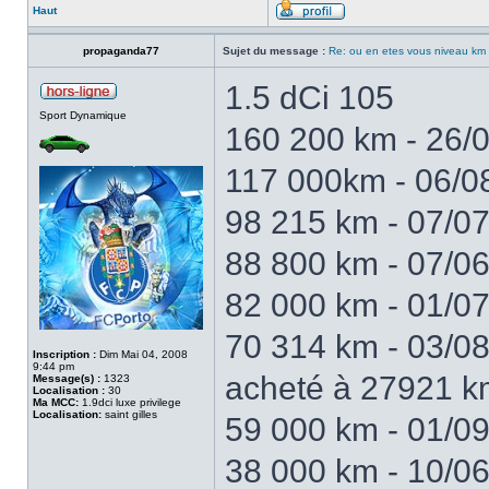
Haut
propaganda77
Sujet du message :
Re: ou en etes vous niveau km
1.5 dCi 105
Sport Dynamique
160 200 km - 26/
117 000km - 06/
98 215 km - 07/07
88 800 km - 07/0
82 000 km - 01/07
70 314 km - 03/08
Inscription :
Dim Mai 04, 2008
9:44 pm
acheté à 27921 k
Message(s) :
1323
Localisation :
30
Ma MCC:
1.9dci luxe privilege
Localisation:
saint gilles
59 000 km - 01/09
38 000 km - 10/06