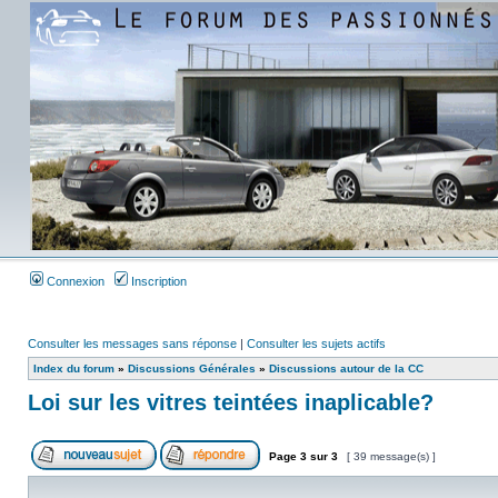
Connexion
Inscription
Consulter les messages sans réponse
|
Consulter les sujets actifs
Index du forum
»
Discussions Générales
»
Discussions autour de la CC
Loi sur les vitres teintées inaplicable?
Page
3
sur
3
[ 39 message(s) ]