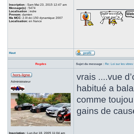
___________
Inscription :
Sam Mai 23, 2015 12:47 am
Message(s) :
5474
Localisation :
indre
Prenom:
damien
Ma MCC:
2.0l dci 150 dynamique 2007
Localisation:
en france
Haut
Regdes
Sujet du message :
Re: Loi sur les vitres
vrais ....vue d
Administrateur
habitué a bala
comme toujours
gains de cause
___________
Inscription :
Lun Avr 18, 2005 11:04 am