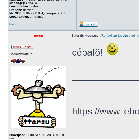
Message(s) :
5474
Localisation :
indre
Prenom:
damien
Ma MCC:
2.0l dci 150 dynamique 2007
Localisation:
en france
Haut
ttersu
Sujet du message :
Re: Loi sur les vitres tein
cépafô!
Administrateur
____________
https://www.le
Inscription :
Lun Sep 29, 2014 10:18
pm