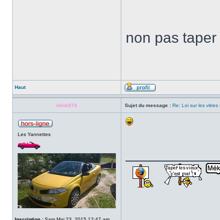
non pas tape
Haut
blink974
Sujet du message :
Re: Loi sur les vitres
Les Yannettes
___________
Inscription :
Sam Mai 23, 2015 12:47 am