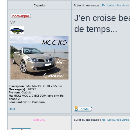
Capador
Sujet du message :
Re: Loi sur les vitres
J'en croise b
VIP
de temps...
Inscription :
Mer Mai 19, 2010 7:55 pm
Message(s) :
10773
Prenom:
Claùdio
Ma MCC:
MCC 1.9 dCI 2004 luxe priv. Rs
phase 2
Localisation:
33 Bordeaux
Haut
Bad-G40
Sujet du message :
Re: Loi sur les vitres