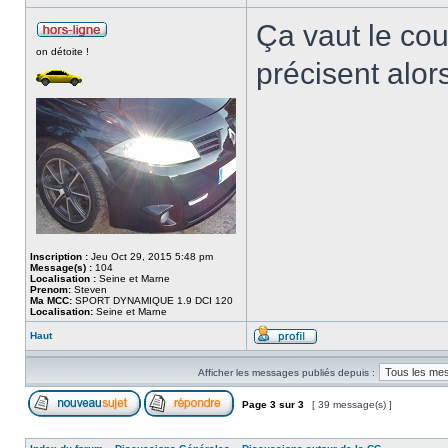
Ça vaut le cou
on détoite !
précisent alor
Inscription :
Jeu Oct 29, 2015 5:48 pm
Message(s) :
104
Localisation :
Seine et Marne
Prenom:
Steven
Ma MCC:
SPORT DYNAMIQUE 1.9 DCI 120
Localisation:
Seine et Marne
Haut
Afficher les messages publiés depuis :
Page
3
sur
3
[ 39 message(s) ]