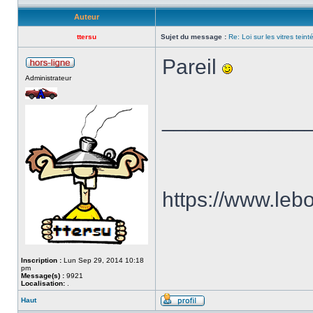
Auteur
ttersu
Sujet du message :
Re: Loi sur les vitres tein
Pareil
Administrateur
____________
https://www.le
Inscription :
Lun Sep 29, 2014 10:18
pm
Message(s) :
9921
Localisation:
.
Haut