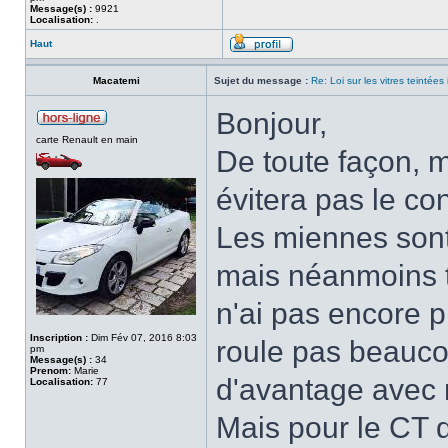
Message(s) :
9921
Localisation:
.
Haut
Macatemi
Sujet du message :
Re: Loi sur les vitres teintées
Bonjour,
carte Renault en main
De toute façon, m
évitera pas le con
Les miennes sont p
mais néanmoins tr
n'ai pas encore p
Inscription :
Dim Fév 07, 2016 8:03
roule pas beauco
pm
Message(s) :
34
Prenom:
Marie
d'avantage ave
Localisation:
77
Mais pour le CT de