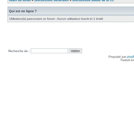
Index du forum
»
Discussions Générales
»
Discussions autour de la CC
Qui est en ligne ?
Utilisateur(s) parcourant ce forum : Aucun utilisateur inscrit et 1 invité
Recherche de :
Propulsé par
php
Traduit e