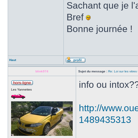
Sachant que je l'
Bref
Bonne journée !
Haut
blink974
Sujet du message :
Re: Loi sur les vitres
info ou intox?
Les Yannettes
http://www.oue
1489435313