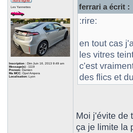
ferrari a écrit :
Les Yannettes
:rire:
en tout cas j
les vitres tei
c'est vraimen
Inscription :
Dim Juin 16, 2013 9:49 am
Message(s) :
1119
Prenom:
Damien
Ma MCC:
Opel Ampera
des flics et du
Localisation:
Lyon
Moi j'évite de
ça je limite la