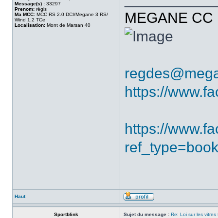
Message(s) :
33297
Prenom:
régis
MEGANE CC R
Ma MCC:
MCC RS 2.0 DCI/Megane 3 RS/
Wind 1.2 TCe
Localisation:
Mont de Marsan 40
regdes@mega
https://www.f
https://www.
ref_type=boo
Haut
Sportblink
Sujet du message :
Re: Loi sur les vitres