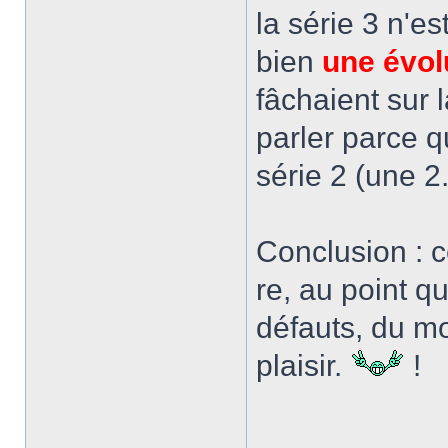
la série 3 n'e
bien
une évol
fâchaient sur 
parler parce q
série 2 (une 2
Conclusion : c
re, au point q
défauts, du mo
plaisir.
!