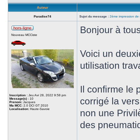
Auteur
Paradise74
Sujet du message :
2ème impression de 
Bonjour à tous
Nouveau MCCiste
Voici un deux
utilisation trav
Il confirme le 
Inscription :
Jeu Avr 28, 2022 9:58 pm
corrigé la ver
Message(s) :
10
Prenom:
Jacques
Ma MCC:
2.0 DCI GT 2010
Localisation:
Haute-Savoie
non une Privil
des pneumatiq