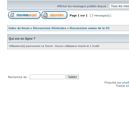
Afficher les messages publiés depuis :
Page
1
sur
1
[ 2 message(s) ]
Index du forum
»
Discussions Générales
»
Discussions autour de la CC
Qui est en ligne ?
Utilisateur(s) parcourant ce forum : Aucun utilisateur inscrit et 1 invité
Recherche de :
Propulsé par
php
Traduit e