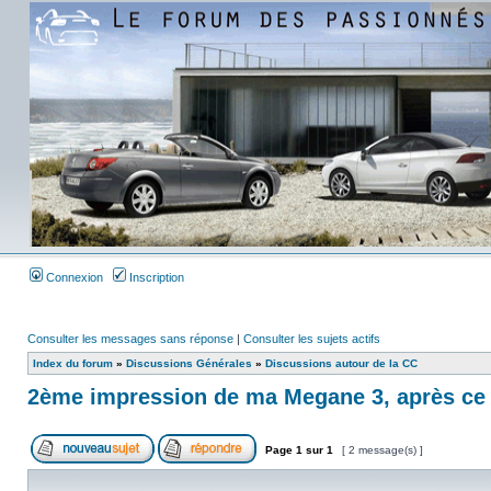
Connexion
Inscription
Consulter les messages sans réponse
|
Consulter les sujets actifs
Index du forum
»
Discussions Générales
»
Discussions autour de la CC
2ème impression de ma Megane 3, après ce 
Page
1
sur
1
[ 2 message(s) ]