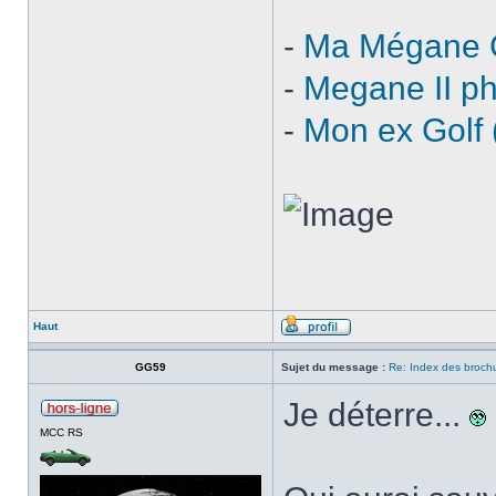
-
Ma Mégane
-
Megane II p
-
Mon ex Golf 
Haut
GG59
Sujet du message :
Re: Index des broch
Je déterre...
MCC RS