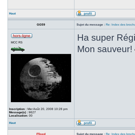
Haut
GG59
Sujet du message :
Re: Index des broch
Ha super Rég
MCC RS
Mon sauveur!
Inscription :
Mer Août 20, 2008 10:28 pm
Message(s) :
9627
Localisation:
00
Haut
F5sxd
Sujet du message :
Re: Index des broch