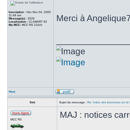
Inscription :
Ven Nov 04, 2005
Merci à Angelique
11:48 am
Message(s) :
3529
Localisation :
CLAMART 92
Ma MCC:
MCC RS 210ch
______________
Haut
Seb
Sujet du message :
Re: Index des brochures sur l
MAJ : notices ca
MCC RS