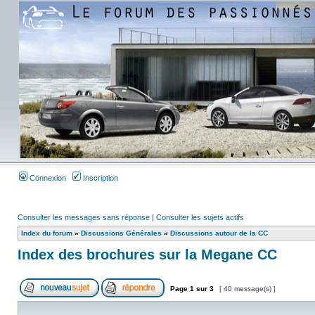
Connexion
Inscription
Consulter les messages sans réponse
|
Consulter les sujets actifs
Index du forum
»
Discussions Générales
»
Discussions autour de la CC
Index des brochures sur la Megane CC
Page
1
sur
3
[ 40 message(s) ]