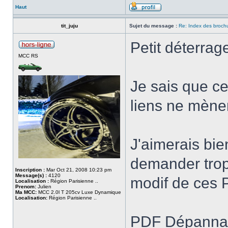
Haut
tit_juju
Sujet du message :
Re: Index des broch
Petit déterrage
MCC RS
Je sais que ce
liens ne mènen
J'aimerais bie
demander trop,
Inscription :
Mar Oct 21, 2008 10:23 pm
Message(s) :
4120
modif de ces 
Localisation :
Région Parisienne ..
Prenom:
Julien
Ma MCC:
MCC 2.0l T 205cv Luxe Dynamique
Localisation:
Région Parisienne ..
PDF Dépannage