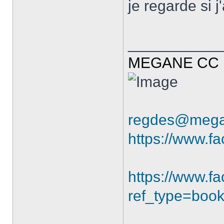
je regarde si j
___________
MEGANE CC R
regdes@mega
https://www.f
https://www.
ref_type=boo