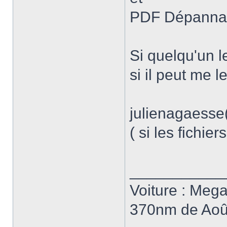
PDF Dépanna
Si quelqu'un l
si il peut me l
julienagaesse(
( si les fichie
___________
Voiture : Meg
370nm de Aoû