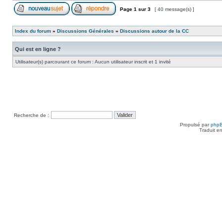
Page
1
sur
3
[ 40 message(s) ]
Index du forum
»
Discussions Générales
»
Discussions autour de la CC
Qui est en ligne ?
Utilisateur(s) parcourant ce forum : Aucun utilisateur inscrit et 1 invité
Recherche de :
Propulsé par
php
Traduit e