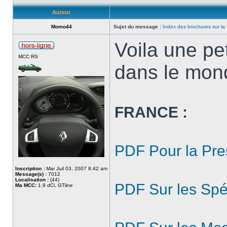
Auteur
Momo44
Sujet du message :
Index des brochures sur l
Voila une pe
MCC RS
dans le mon
FRANCE :
PDF Pour la Pre
Inscription :
Mar Juil 03, 2007 8:42 am
Message(s) :
7012
Localisation :
(44)
PDF Sur les Spé
Ma MCC:
1.9 dCi, GTline