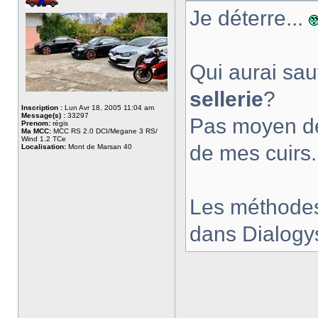
Je déterre...
Qui aurai sa
sellerie
?
Inscription :
Lun Avr 18, 2005 11:04 am
Message(s) :
33297
Pas moyen de 
Prenom:
régis
Ma MCC:
MCC RS 2.0 DCI/Megane 3 RS/
Wind 1.2 TCe
de mes cuirs.
Localisation:
Mont de Marsan 40
Les méthodes
dans Dialogy