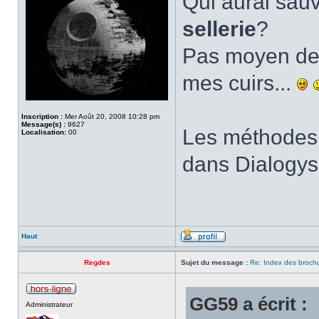
Qui aurai sau
sellerie
?
Pas moyen de 
mes cuirs...
Inscription :
Mer Août 20, 2008 10:28 pm
Message(s) :
9627
Les méthodes 
Localisation:
00
dans Dialogys
Haut
Regdes
Sujet du message :
Re: Index des broch
GG59 a écrit :
Administrateur