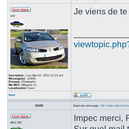
Je viens de te
VIP
___________
viewtopic.php
Inscription :
Lun Mai 02, 2011 12:12 pm
Message(s) :
11906
Prenom:
Christophe
Ma MCC:
Mégane Cc
Localisation:
Caen
Haut
GG59
Sujet du message :
Re: Index des broch
Impec merci, 
MCC RS
Sur quel mail