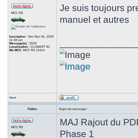
Je suis toujours pr
MCC RS
manuel et autres
Inscription :
Ven Nov 04, 2005
______________
11:48 am
Message(s) :
3529
Localisation :
CLAMART 92
Ma MCC:
MCC RS 210ch
Haut
Falten
Sujet du message :
MAJ Rajout du PD
MCC RS
Phase 1