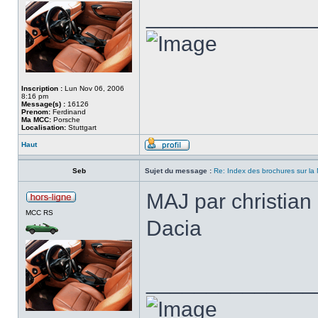
______________
Inscription :
Lun Nov 06, 2006
8:16 pm
Message(s) :
16126
Prenom:
Ferdinand
Ma MCC:
Porsche
Localisation:
Stuttgart
Haut
Seb
Sujet du message :
Re: Index des brochures sur l
MAJ par christian
MCC RS
Dacia
______________