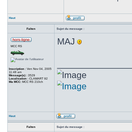
Haut
Falten
Sujet du message :
MAJ
MCC RS
______________
Inscription :
Ven Nov 04, 2005
11:48 am
Message(s) :
3529
Localisation :
CLAMART 92
Ma MCC:
MCC RS 210ch
Haut
Falten
Sujet du message :