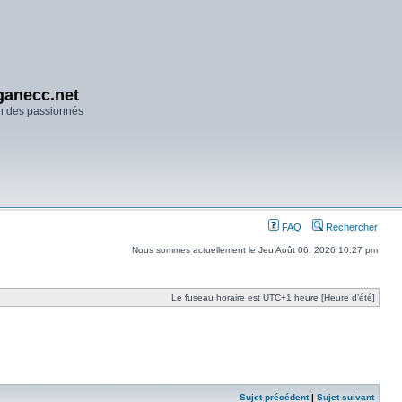
anecc.net
n des passionnés
FAQ
Rechercher
Nous sommes actuellement le Jeu Août 06, 2026 10:27 pm
Le fuseau horaire est UTC+1 heure [Heure d’été]
Sujet précédent
|
Sujet suivant