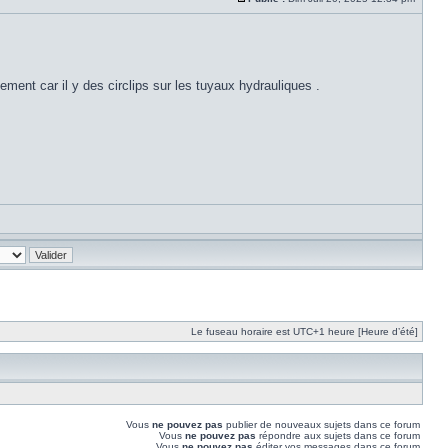
ment car il y des circlips sur les tuyaux hydrauliques .
Le fuseau horaire est UTC+1 heure [Heure d’été]
Vous
ne pouvez pas
publier de nouveaux sujets dans ce forum
Vous
ne pouvez pas
répondre aux sujets dans ce forum
Vous
ne pouvez pas
éditer vos messages dans ce forum