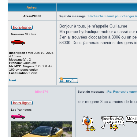
Auteur
Azezu20000
Sujet du message :
Recherche tutoriel pour changer 
Bonjour à tous, je m'appelle Guillaume
Ma pompe hydraulique moteur a cassé sur ma
Nouveau MCCiste
J'en ai trouvées d'occasion à 300€ ou un peu
5300€. Donc j'aimerais savoir si des gens ic
Inscription :
Mer Juin 19, 2024
4:13 am
Message(s) :
2
Prenom:
Guillaume
Ma MCC:
Mégane 3 Gt 2.0 dci
160 cv toutes option
Localisation:
Corse
Haut
blink974
Sujet du message :
Re: Recherche tutori
sur megane 3 cc a moins de trouve
Les Yannettes
_________________