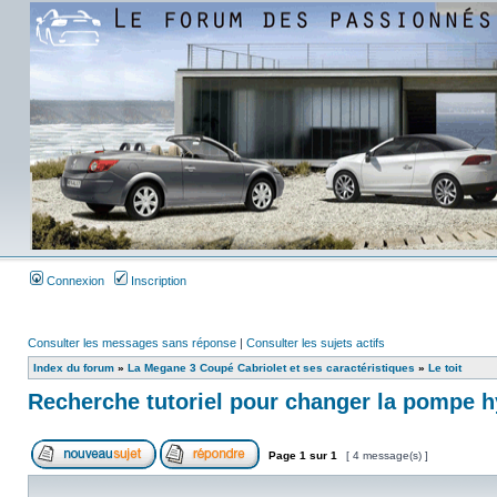
Connexion
Inscription
Consulter les messages sans réponse
|
Consulter les sujets actifs
Index du forum
»
La Megane 3 Coupé Cabriolet et ses caractéristiques
»
Le toit
Recherche tutoriel pour changer la pompe 
Page
1
sur
1
[ 4 message(s) ]