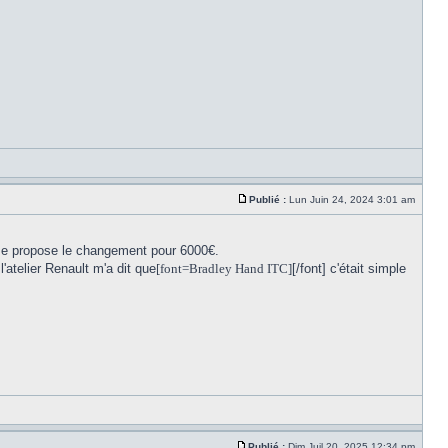
Publié :
Lun Juin 24, 2024 3:01 am
i me propose le changement pour 6000€.
atelier Renault m'a dit que
[font=Bradley Hand ITC]
[/font] c'était simple
Publié :
Dim Juil 20, 2025 12:34 pm