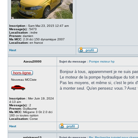
Inscription :
Sam Mai 23, 2015 12:47 am
Message(s) :
5473
Localisation :
indre
Prenom:
damien
Ma MCC:
2.0l dci 150 dynamique 2007
Localisation:
en france
Haut
Azezu20000
Sujet du message :
Pompe moteur hp
Bonjour à tous, apparemment je ne suis pas 
Le moteur de la pompe hydraulique du toit m
Nouveau MCCiste
Pas les moyens, et même si, c'est le prix d
à monter seul. Qu'en pensesz vous.? Avez 
Inscription :
Mer Juin 19, 2024
4:13 am
Message(s) :
2
Prenom:
Guillaume
Ma MCC:
Mégane 3 Gt 2.0 dci
160 cv toutes option
Localisation:
Corse
Haut
polakman13
Sujet du message :
Re: Recherche tutoriel pour chan