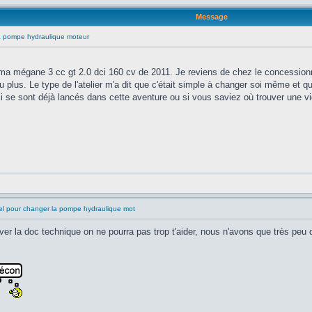
Message
la pompe hydraulique moteur
 mégane 3 cc gt 2.0 dci 160 cv de 2011. Je reviens de chez le concessionnai
 plus. Le type de l'atelier m'a dit que c'était simple à changer soi même et qu
i se sont déjà lancés dans cette aventure ou si vous saviez où trouver une vi
el pour changer la pompe hydraulique mot
r la doc technique on ne pourra pas trop t'aider, nous n'avons que très peu d