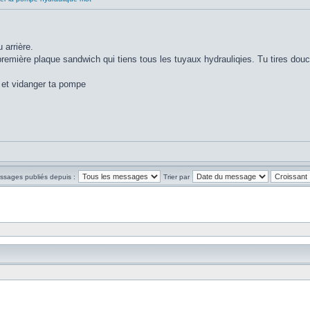
 arrière.
remière plaque sandwich qui tiens tous les tuyaux hydrauliqies. Tu tires douce
t et vidanger ta pompe
essages publiés depuis :
Trier par