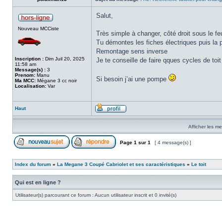
Salut,
Nouveau MCCiste
Très simple à changer, côté droit sous le feu
Tu démontes les fiches électriques puis la p
Remontage sens inverse
Inscription :
Dim Juil 20, 2025
Je te conseille de faire qques cycles de toi
11:58 am
Message(s) :
3
Prenom:
Manu
Si besoin j’ai une pompe
Ma MCC:
Mégane 3 cc noir
Localisation:
Var
Haut
Afficher les m
Page
1
sur
1
[ 4 message(s) ]
Index du forum
»
La Megane 3 Coupé Cabriolet et ses caractéristiques
»
Le toit
Qui est en ligne ?
Utilisateur(s) parcourant ce forum : Aucun utilisateur inscrit et 0 invité(s)