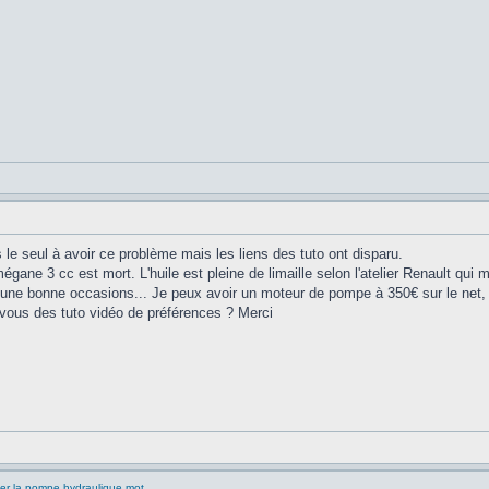
le seul à avoir ce problème mais les liens des tuto ont disparu.
égane 3 cc est mort. L'huile est pleine de limaille selon l'atelier Renault qu
'une bonne occasions... Je peux avoir un moteur de pompe à 350€ sur le net, l'
vous des tuto vidéo de préférences ? Merci
ger la pompe hydraulique mot