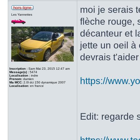
moi je serais 
Les Yannettes
flèche rouge, 
décanteur et l
jette un oeil à
devrais t'aide
Inscription :
Sam Mai 23, 2015 12:47 am
Message(s) :
5474
Localisation :
indre
https://www.
Prenom:
damien
Ma MCC:
2.0l dci 150 dynamique 2007
Localisation:
en france
Edit: regarde 