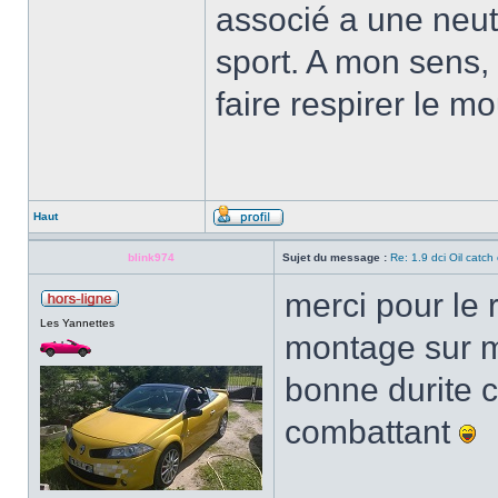
associé a une neutra
sport. A mon sens
faire respirer le mo
Haut
blink974
Sujet du message :
Re: 1.9 dci Oil catch 
merci pour le 
Les Yannettes
montage sur mo
bonne durite c
combattant