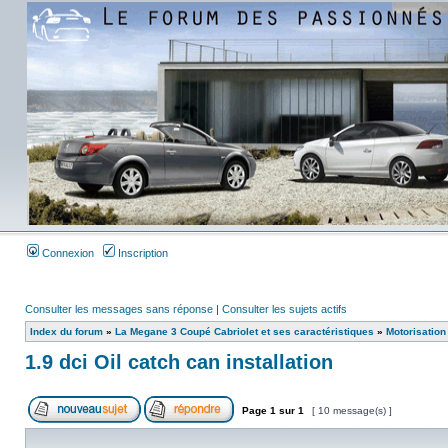
Connexion
Inscription
Consulter les messages sans réponse
|
Consulter les sujets actifs
Index du forum
»
La Megane 3 Coupé Cabriolet et ses caractéristiques
»
Motorisation
1.9 dci Oil catch can installation
Page
1
sur
1
[ 10 message(s) ]