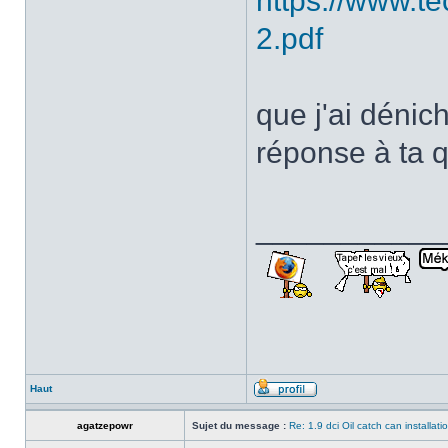
https://www.t
2.pdf
que j'ai dénich
réponse à ta q
___________
Haut
agatzepowr
Sujet du message :
Re: 1.9 dci Oil catch can installati