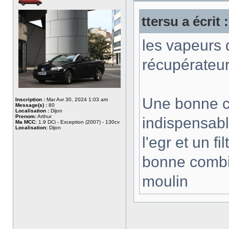
ttersu a écrit :
les vapeurs d
récupérateu
Une bonne ch
Inscription :
Mar Avr 30, 2024 1:03 am
Message(s) :
80
Localisation :
Dijon
Prenom:
Arthur
indispensabl
Ma MCC:
1.9 DCi - Exception (2007) - 130cv
Localisation:
Dijon
l'egr et un f
bonne combin
moulin