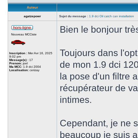
Auteur
agatzepowr
Sujet du message :
1.9 dci Oil catch can installation
Bien le bonjour trè
Nouveau MCCiste
Toujours dans l'op
Inscription :
Mer Avr 16, 2025
9:02 pm
Message(s) :
17
de mon 1.9 dci 120,
Prenom:
joel
Ma MCC:
1.9 dci 2004
Localisation:
cerizay
la pose d'un filtre 
récupérateur de vap
intimes.
Cependant, je ne 
beaucoup je suis all