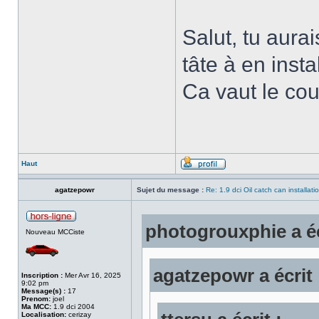
Salut, tu aurai
tâte à en inst
Ca vaut le co
Haut
agatzepowr
Sujet du message :
Re: 1.9 dci Oil catch can installati
photogrouxphie a éc
Nouveau MCCiste
agatzepowr a écrit 
Inscription :
Mer Avr 16, 2025
9:02 pm
Message(s) :
17
Prenom:
joel
Ma MCC:
1.9 dci 2004
Localisation:
cerizay