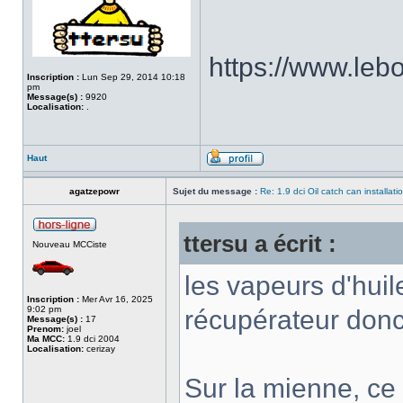
https://www.le
Inscription :
Lun Sep 29, 2014 10:18
pm
Message(s) :
9920
Localisation:
.
Haut
agatzepowr
Sujet du message :
Re: 1.9 dci Oil catch can installati
ttersu a écrit :
Nouveau MCCiste
les vapeurs d'huil
Inscription :
Mer Avr 16, 2025
9:02 pm
récupérateur donc
Message(s) :
17
Prenom:
joel
Ma MCC:
1.9 dci 2004
Localisation:
cerizay
Sur la mienne, ce 