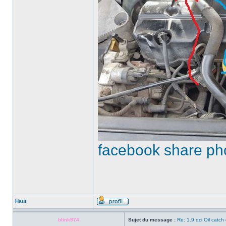
facebook share ph
Haut
blink974
Sujet du message :
Re: 1.9 dci Oil catch 