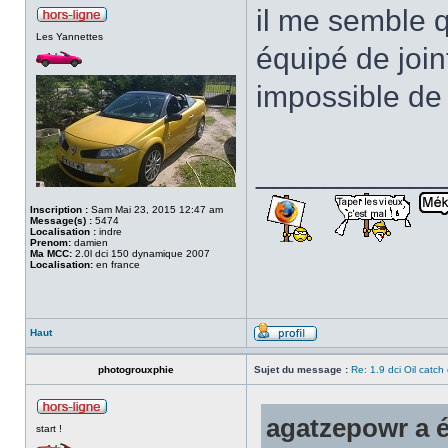
il me semble q
Les Yannettes
équipé de joint
impossible de
___________
Inscription :
Sam Mai 23, 2015 12:47 am
Message(s) :
5474
Localisation :
indre
Prenom:
damien
Ma MCC:
2.0l dci 150 dynamique 2007
Localisation:
en france
Haut
photogrouxphie
Sujet du message :
Re: 1.9 dci Oil catch 
agatzepowr a éc
start !