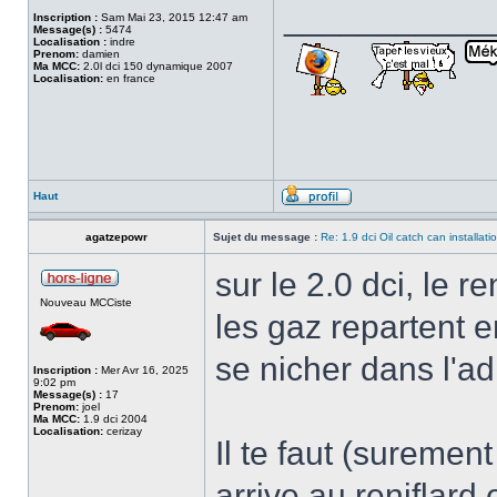
___________
Inscription :
Sam Mai 23, 2015 12:47 am
Message(s) :
5474
Localisation :
indre
Prenom:
damien
Ma MCC:
2.0l dci 150 dynamique 2007
Localisation:
en france
Haut
agatzepowr
Sujet du message :
Re: 1.9 dci Oil catch can installati
sur le 2.0 dci, le r
Nouveau MCCiste
les gaz repartent e
se nicher dans l'a
Inscription :
Mer Avr 16, 2025
9:02 pm
Message(s) :
17
Prenom:
joel
Ma MCC:
1.9 dci 2004
Localisation:
cerizay
Il te faut (surement
arrive au reniflard 