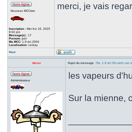
merci, je vais rega
Nouveau MCCiste
Inscription :
Mer Avr 16, 2025
9:02 pm
Message(s) :
17
Prenom:
joel
Ma MCC:
1.9 dci 2004
Localisation:
cerizay
Haut
ttersu
Sujet du message :
Re: 1.9 dci Oil catch can i
les vapeurs d'hu
Administrateur
Sur la mienne, c
____________