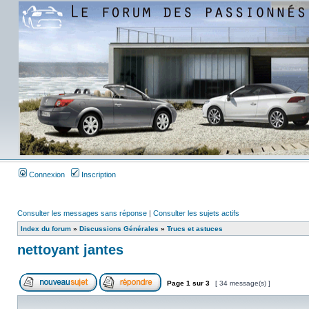
Connexion
Inscription
Consulter les messages sans réponse
|
Consulter les sujets actifs
Index du forum
»
Discussions Générales
»
Trucs et astuces
nettoyant jantes
Page
1
sur
3
[ 34 message(s) ]