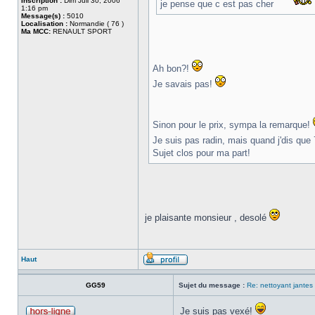
Inscription :
Dim Juil 30, 2006
je pense que c est pas cher
1:16 pm
Message(s) :
5010
Localisation :
Normandie ( 76 )
Ma MCC:
RENAULT SPORT
Ah bon?!
Je savais pas!
Sinon pour le prix, sympa la remarque!
Je suis pas radin, mais quand j'dis que 
Sujet clos pour ma part!
je plaisante monsieur , desolé
Haut
GG59
Sujet du message :
Re: nettoyant jantes
Je suis pas vexé!