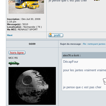
je pense que c est pas cher
Inscription :
Dim Juil 30, 2006
1:16 pm
Message(s) :
5010
Localisation :
Normandie ( 76 )
Ma MCC:
RENAULT SPORT
Haut
GG59
Sujet du message :
Re: nettoyant jantes
alex76 a écrit :
MCC RS
DécapFour
pour les jantes vraiment vraim
je pense que c est pas cher