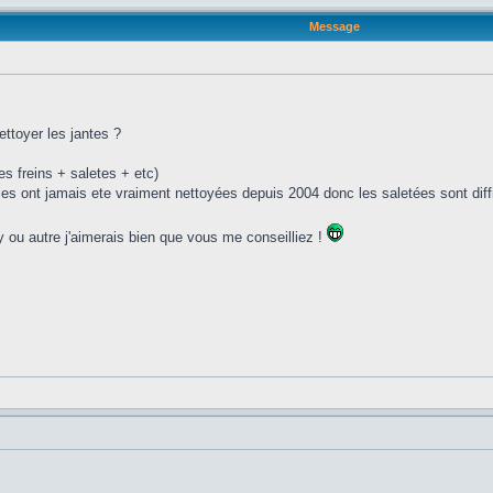
Message
ettoyer les jantes ?
s freins + saletes + etc)
lles ont jamais ete vraiment nettoyées depuis 2004 donc les saletées sont diff
 ou autre j'aimerais bien que vous me conseilliez !