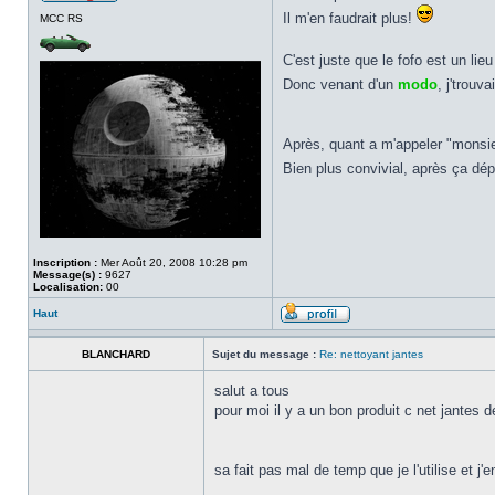
Il m'en faudrait plus!
MCC RS
C'est juste que le fofo est un lie
Donc venant d'un
modo
, j'trouv
Après, quant a m'appeler "monsie
Bien plus convivial, après ça dép
Inscription :
Mer Août 20, 2008 10:28 pm
Message(s) :
9627
Localisation:
00
Haut
BLANCHARD
Sujet du message :
Re: nettoyant jantes
salut a tous
pour moi il y a un bon produit c net jantes 
sa fait pas mal de temp que je l'utilise et j'e