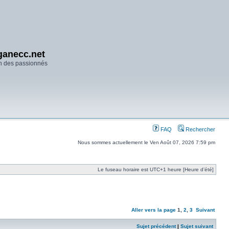
anecc.net
n des passionnés
FAQ
Rechercher
Nous sommes actuellement le Ven Août 07, 2026 7:59 pm
Le fuseau horaire est UTC+1 heure [Heure d’été]
Aller vers la page
1
,
2
,
3
Suivant
Sujet précédent
|
Sujet suivant