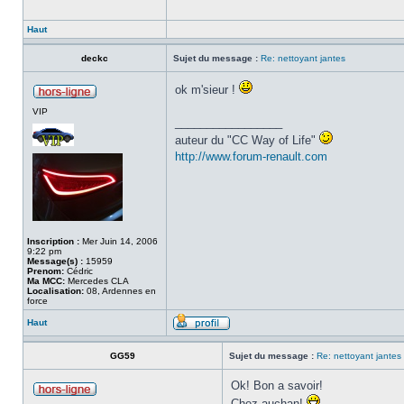
Haut
deckc
Sujet du message :
Re: nettoyant jantes
ok m'sieur !
VIP
_________________
auteur du "CC Way of Life"
http://www.forum-renault.com
Inscription :
Mer Juin 14, 2006
9:22 pm
Message(s) :
15959
Prenom:
Cédric
Ma MCC:
Mercedes CLA
Localisation:
08, Ardennes en
force
Haut
GG59
Sujet du message :
Re: nettoyant jantes
Ok! Bon a savoir!
Chez auchan!