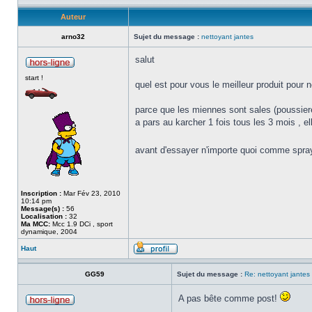
Auteur
arno32
Sujet du message :
nettoyant jantes
salut
start !
quel est pour vous le meilleur produit pour n
parce que les miennes sont sales (poussiere
a pars au karcher 1 fois tous les 3 mois , e
avant d'essayer n'importe quoi comme spray
Inscription :
Mar Fév 23, 2010
10:14 pm
Message(s) :
56
Localisation :
32
Ma MCC:
Mcc 1.9 DCi , sport
dynamique, 2004
Haut
GG59
Sujet du message :
Re: nettoyant jantes
A pas bête comme post!