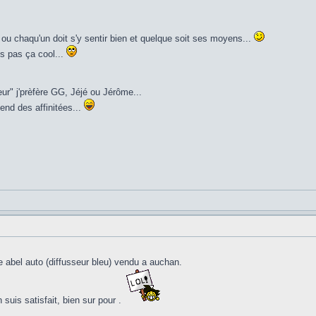
u ou chaqu'un doit s'y sentir bien et quelque soit ses moyens...
ais pas ça cool...
ur" j'prèfère GG, Jéjé ou Jérôme...
end des affinitées...
de abel auto (diffusseur bleu) vendu a auchan.
n suis satisfait, bien sur pour .