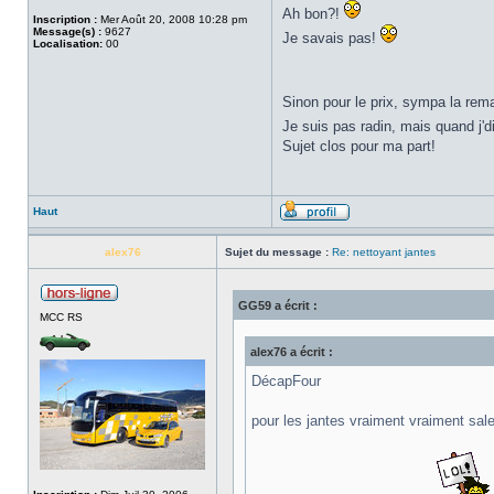
Ah bon?!
Inscription :
Mer Août 20, 2008 10:28 pm
Message(s) :
9627
Je savais pas!
Localisation:
00
Sinon pour le prix, sympa la rem
Je suis pas radin, mais quand j'd
Sujet clos pour ma part!
Haut
alex76
Sujet du message :
Re: nettoyant jantes
GG59 a écrit :
MCC RS
alex76 a écrit :
DécapFour
pour les jantes vraiment vraiment sal