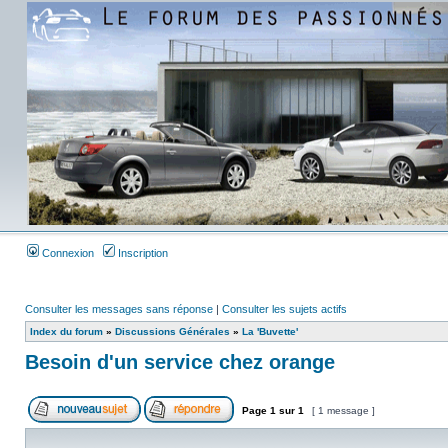
Connexion
Inscription
Consulter les messages sans réponse
|
Consulter les sujets actifs
Index du forum
»
Discussions Générales
»
La 'Buvette'
Besoin d'un service chez orange
Page
1
sur
1
[ 1 message ]