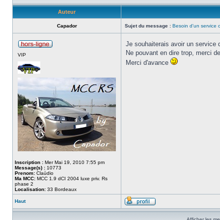
Auteur
Capador
Sujet du message :
Besoin d'un service
Je souhaiterais avoir un service 
Ne pouvant en dire trop, merci d
VIP
Merci d'avance
Inscription :
Mer Mai 19, 2010 7:55 pm
Message(s) :
10773
Prenom:
Claùdio
Ma MCC:
MCC 1.9 dCI 2004 luxe priv. Rs
phase 2
Localisation:
33 Bordeaux
Haut
Afficher les m