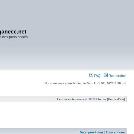
anecc.net
n des passionnés
FAQ
Rechercher
Nous sommes actuellement le Sam Août 08, 2026 8:39 pm
Le fuseau horaire est UTC+1 heure [Heure d’été]
Sujet précédent
|
Sujet suivant