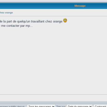
Message
 chez orange
de la part de quelqu'un travaillant chez orange
e me contacter par mp...
essages publiés depuis :
Trier par