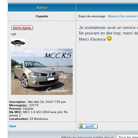
Auteur
Capador
Sujet du message :
Besoin d'un service
Je souhaiterais avoir un service 
Ne pouvant en dire trop, merci d
VIP
Merci d'avance
Inscription :
Mer Mai 19, 2010 7:55 pm
Message(s) :
10773
Prenom:
Claùdio
Ma MCC:
MCC 1.9 dCI 2004 luxe priv. Rs
phase 2
Localisation:
33 Bordeaux
Haut
Afficher les messages publiés depuis :