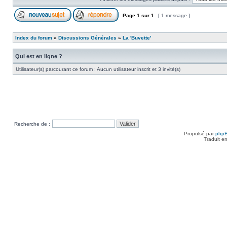
Page
1
sur
1
[ 1 message ]
Index du forum
»
Discussions Générales
»
La 'Buvette'
Qui est en ligne ?
Utilisateur(s) parcourant ce forum : Aucun utilisateur inscrit et 3 invité(s)
Recherche de :
Propulsé par
php
Traduit e