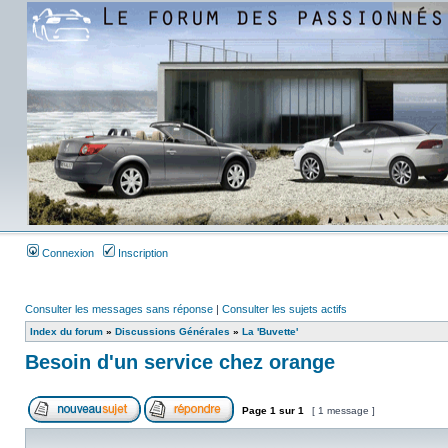
Connexion
Inscription
Consulter les messages sans réponse
|
Consulter les sujets actifs
Index du forum
»
Discussions Générales
»
La 'Buvette'
Besoin d'un service chez orange
Page
1
sur
1
[ 1 message ]