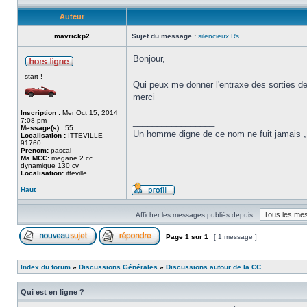
Auteur
mavrickp2
Sujet du message :
silencieux Rs
Bonjour,
start !
Qui peux me donner l'entraxe des sorties de 
merci
Inscription :
Mer Oct 15, 2014
7:08 pm
_________________
Message(s) :
55
Un homme digne de ce nom ne fuit jamais , f
Localisation :
ITTEVILLE
91760
Prenom:
pascal
Ma MCC:
megane 2 cc
dynamique 130 cv
Localisation:
itteville
Haut
Afficher les messages publiés depuis :
Page
1
sur
1
[ 1 message ]
Index du forum
»
Discussions Générales
»
Discussions autour de la CC
Qui est en ligne ?