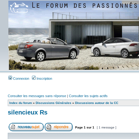
Connexion
Inscription
Consulter les messages sans réponse
|
Consulter les sujets actifs
Index du forum
»
Discussions Générales
»
Discussions autour de la CC
silencieux Rs
Page
1
sur
1
[ 1 message ]