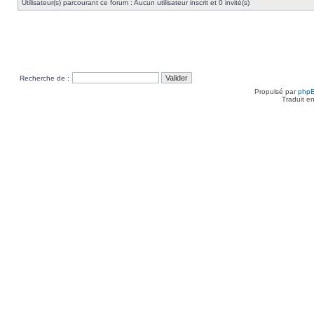
Utilisateur(s) parcourant ce forum : Aucun utilisateur inscrit et 0 invité(s)
Recherche de :
Propulsé par
php
Traduit e