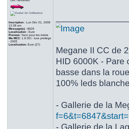
Les Yannettes
______________
Inscription :
Lun Déc 01, 2008
12:38 am
Message(s) :
8826
Localisation :
Eure
Prenom:
Yann pour les intime
Ma MCC:
1.9 DCi - luxe privilege
- 2005
Localisation:
Eure (27)
Megane II CC de 200
HID 6000K - Pare c
basse dans la roue
100% leds blanch
- Gallerie de la M
f=6&t=6847&start
- Gallerie de la La