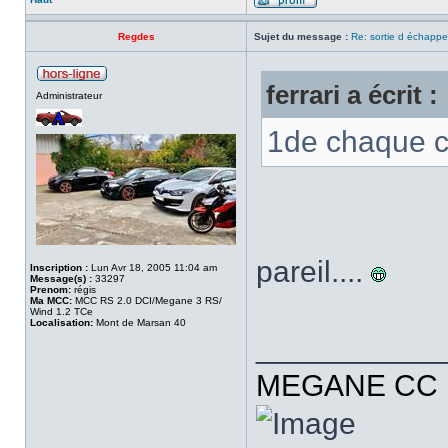
Regdes
Sujet du message :
Re: sortie d échapp
ferrari a écrit :
Administrateur
1de chaque c
pareil....
Inscription :
Lun Avr 18, 2005 11:04 am
Message(s) :
33297
Prenom:
régis
Ma MCC:
MCC RS 2.0 DCI/Megane 3 RS/
Wind 1.2 TCe
Localisation:
Mont de Marsan 40
___________
MEGANE CC R