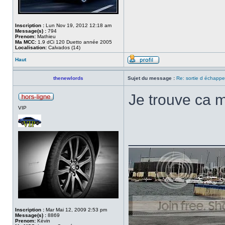
Inscription :
Lun Nov 19, 2012 12:18 am
Message(s) :
794
Prenom:
Mathieu
Ma MCC:
1.9 dCi 120 Duetto année 2005
Localisation:
Calvados (14)
Haut
thenewlords
Sujet du message :
Re: sortie d échapp
Je trouve ca 
VIP
___________
Inscription :
Mar Mai 12, 2009 2:53 pm
Message(s) :
8869
Prenom:
Kévin