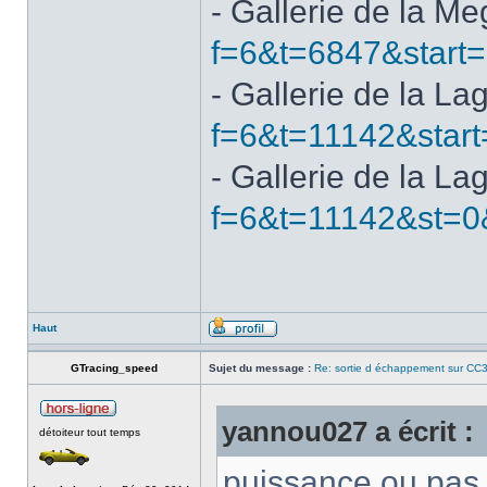
- Gallerie de la M
f=6&t=6847&start
- Gallerie de la La
f=6&t=11142&start
- Gallerie de la La
f=6&t=11142&st=0
Haut
GTracing_speed
Sujet du message :
Re: sortie d échappement sur CC3
yannou027 a écrit :
détoiteur tout temps
puissance ou pas 