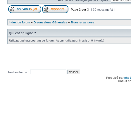
Afficher les messages publiés depuis :
Page
2
sur
3
[ 35 message(s) ]
Index du forum
»
Discussions Générales
»
Trucs et astuces
Qui est en ligne ?
Utilisateur(s) parcourant ce forum : Aucun utilisateur inscrit et 0 invité(s)
Recherche de :
Propulsé par
php
Traduit e