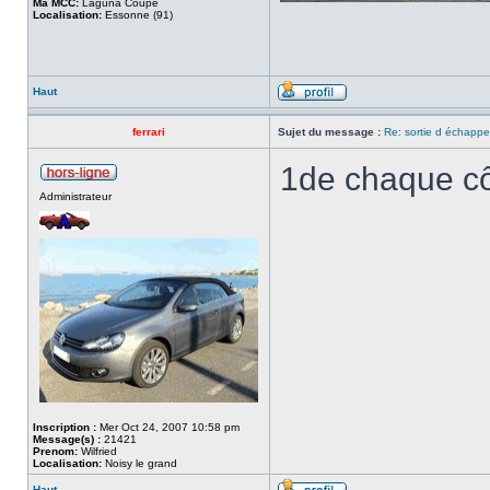
Ma MCC:
Laguna Coupé
Localisation:
Essonne (91)
Haut
ferrari
Sujet du message :
Re: sortie d échapp
1de chaque cô
Administrateur
Inscription :
Mer Oct 24, 2007 10:58 pm
Message(s) :
21421
Prenom:
Wilfried
Localisation:
Noisy le grand
Haut