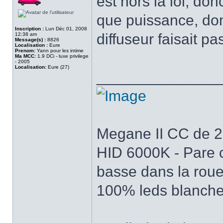
est hors la loi, do
que puissance, dom
Inscription :
Lun Déc 01, 2008
diffuseur faisait pa
12:38 am
Message(s) :
8826
Localisation :
Eure
Prenom:
Yann pour les intime
Ma MCC:
1.9 DCi - luxe privilege
- 2005
Localisation:
Eure (27)
______________
Megane II CC de 200
HID 6000K - Pare c
basse dans la roue
100% leds blanch