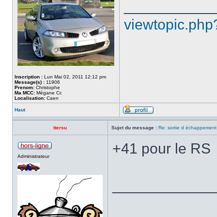
___________
viewtopic.php
Inscription :
Lun Mai 02, 2011 12:12 pm
Message(s) :
11906
Prenom:
Christophe
Ma MCC:
Mégane Cc
Localisation:
Caen
Haut
ttersu
Sujet du message :
Re: sortie d échappement
+41 pour le RS
Administrateur
____________