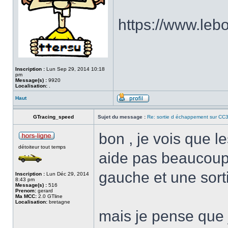
https://www.le
Inscription :
Lun Sep 29, 2014 10:18
pm
Message(s) :
9920
Localisation:
.
Haut
GTracing_speed
Sujet du message :
Re: sortie d échappement sur CC3
bon , je vois que les
détoiteur tout temps
aide pas beaucoup !
gauche et une sort
Inscription :
Lun Déc 29, 2014
8:43 pm
Message(s) :
516
Prenom:
gerard
Ma MCC:
2.0 GTline
Localisation:
bretagne
mais je pense que j