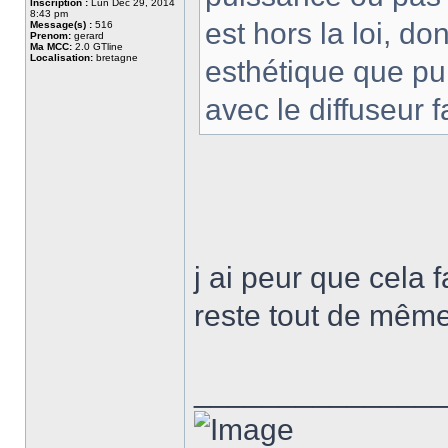
Inscription :
Lun Déc 29, 2014
8:43 pm
est hors la loi, do
Message(s) :
516
Prenom:
gerard
Ma MCC:
2.0 GTline
Localisation:
bretagne
esthétique que pu
avec le diffuseur f
j ai peur que cela f
reste tout de même 
______________