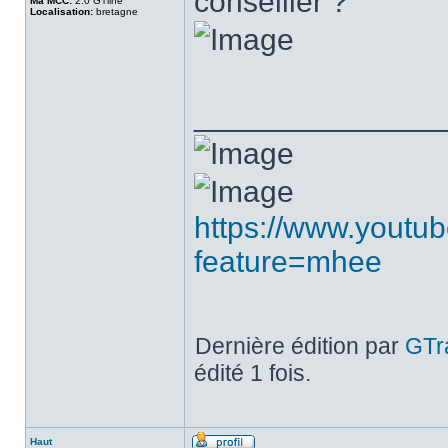
conseiller ?
Ma MCC:
2.0 GTline
Localisation:
bretagne
______________
https://www.youtu
feature=mhee
Dernière édition par
GTr
édité 1 fois.
Haut