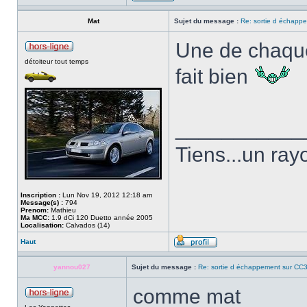
Mat
Sujet du message :
Re: sortie d échapp
Une de chaque 
détoiteur tout temps
fait bien
___________
Tiens...un rayo
Inscription :
Lun Nov 19, 2012 12:18 am
Message(s) :
794
Prenom:
Mathieu
Ma MCC:
1.9 dCi 120 Duetto année 2005
Localisation:
Calvados (14)
Haut
yannou027
Sujet du message :
Re: sortie d échappement sur CC3
comme mat