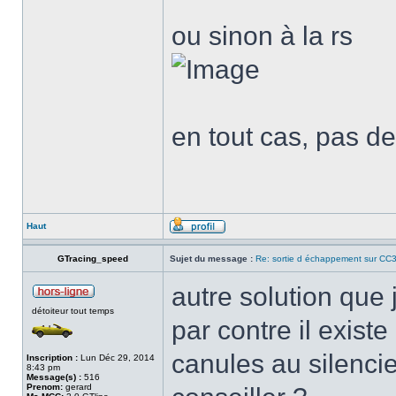
ou sinon à la rs
en tout cas, pas de
Haut
GTracing_speed
Sujet du message :
Re: sortie d échappement sur CC3
autre solution que
détoiteur tout temps
par contre il existe
canules au silencie
Inscription :
Lun Déc 29, 2014
8:43 pm
Message(s) :
516
Prenom:
gerard