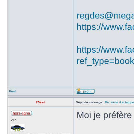
regdes@mega
https://www.f
https://www.
ref_type=boo
Haut
F5sxd
Sujet du message :
Re: sortie d échapp
Moi je préfère
VIP