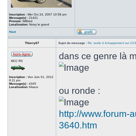
Inscription :
Mer Oct 24, 2007 10:58 pm
Message(s) :
21421
Prenom:
Wilfried
Localisation:
Noisy le grand
Haut
Thierry67
Sujet du message :
Re: sortie d échappement sur CC3
dans ce genre là mai
MCC RS
Inscription :
Ven Juin 01, 2012
8:11 pm
Message(s) :
4345
Localisation:
Alsace
ou ronde :
http://www.forum-a
3640.htm