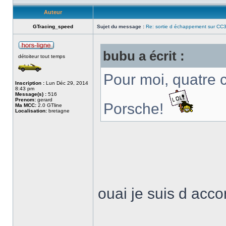
Auteur
GTracing_speed
Sujet du message :
Re: sortie d échappement sur CC3
bubu a écrit :
détoiteur tout temps
Pour moi, quatre 
Inscription :
Lun Déc 29, 2014
8:43 pm
Message(s) :
516
Prenom:
gerard
Porsche!
Ma MCC:
2.0 GTline
Localisation:
bretagne
ouai je suis d accor