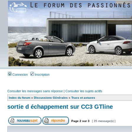
Connexion
Inscription
Consulter les messages sans réponse
|
Consulter les sujets actifs
Index du forum
»
Discussions Générales
»
Trucs et astuces
sortie d échappement sur CC3 GTline
Page
2
sur
3
[ 35 message(s) ]