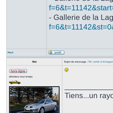
f=6&t=11142&start
- Gallerie de la La
f=6&t=11142&st=0
Haut
Mat
Sujet du message :
Re: sortie d échapp
détoiteur tout temps
___________
Tiens...un rayo