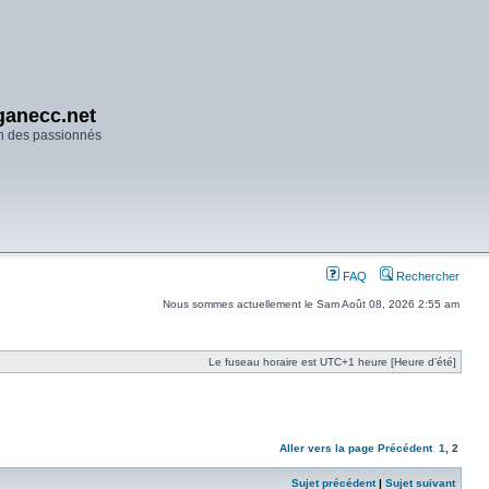
anecc.net
n des passionnés
FAQ
Rechercher
Nous sommes actuellement le Sam Août 08, 2026 2:55 am
Le fuseau horaire est UTC+1 heure [Heure d’été]
Aller vers la page
Précédent
1
,
2
Sujet précédent
|
Sujet suivant