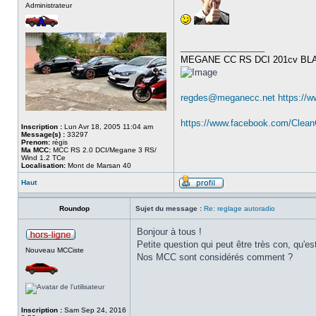
Administrateur
_________________
MEGANE CC RS DCI 201cv BL
regdes@meganecc.net
https://
https://www.facebook.com/Clea
Inscription :
Lun Avr 18, 2005 11:04 am
Message(s) :
33297
Prenom:
régis
Ma MCC:
MCC RS 2.0 DCI/Megane 3 RS/
Wind 1.2 TCe
Localisation:
Mont de Marsan 40
Haut
Roundop
Sujet du message :
Re: reglage autoradio
Bonjour à tous !
Petite question qui peut être très con, qu'
Nouveau MCCiste
Nos MCC sont considérés comment ?
Inscription :
Sam Sep 24, 2016