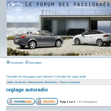
Connexion
Inscription
Consulter les messages sans réponse
|
Consulter les sujets actifs
Index du forum
»
Discussions Générales
»
Trucs et astuces
reglage autoradio
Page
2
sur
2
[ 24 message(s) ]