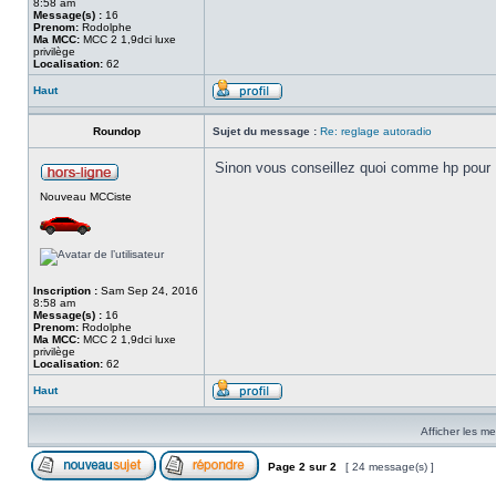
8:58 am
Message(s) :
16
Prenom:
Rodolphe
Ma MCC:
MCC 2 1,9dci luxe
privilège
Localisation:
62
Haut
Roundop
Sujet du message :
Re: reglage autoradio
Sinon vous conseillez quoi comme hp pour 
Nouveau MCCiste
Inscription :
Sam Sep 24, 2016
8:58 am
Message(s) :
16
Prenom:
Rodolphe
Ma MCC:
MCC 2 1,9dci luxe
privilège
Localisation:
62
Haut
Afficher les m
Page
2
sur
2
[ 24 message(s) ]