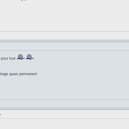
i pour tout
itage quasi permanent
o