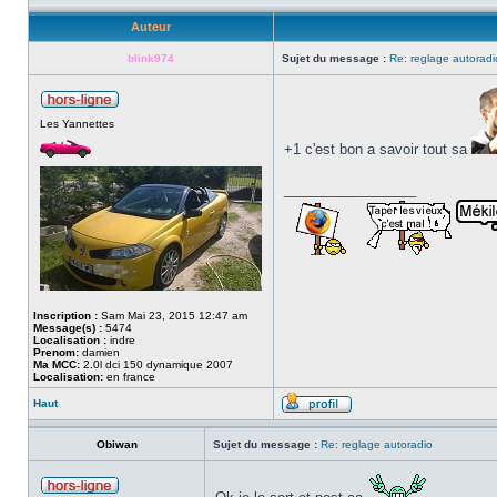
Auteur
blink974
Sujet du message :
Re: reglage autoradi
Les Yannettes
+1 c'est bon a savoir tout sa
_________________
Inscription :
Sam Mai 23, 2015 12:47 am
Message(s) :
5474
Localisation :
indre
Prenom:
damien
Ma MCC:
2.0l dci 150 dynamique 2007
Localisation:
en france
Haut
Obiwan
Sujet du message :
Re: reglage autoradio