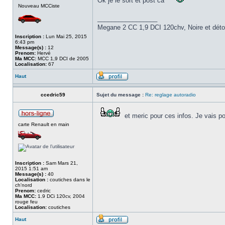
Ok je le sort et post ca
Nouveau MCCiste
_________________
Megane 2 CC 1,9 DCI 120chv, Noire et déto
Inscription :
Lun Mai 25, 2015
6:43 pm
Message(s) :
12
Prenom:
Hervé
Ma MCC:
MCC 1,9 DCI de 2005
Localisation:
67
Haut
ccedric59
Sujet du message :
Re: reglage autoradio
et meric pour ces infos. Je vais po
carte Renault en main
Inscription :
Sam Mars 21,
2015 1:51 am
Message(s) :
40
Localisation :
coutiches dans le
ch'nord
Prenom:
cedric
Ma MCC:
1.9 DCi 120cv, 2004
rouge feu
Localisation:
coutiches
Haut