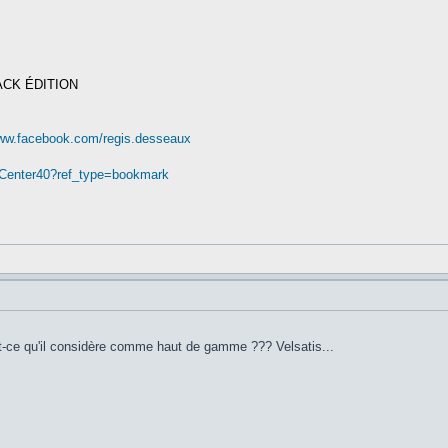
ACK ÉDITION
www.facebook.com/regis.desseaux
nCenter40?ref_type=bookmark
est-ce qu'il considère comme haut de gamme ??? Velsatis...