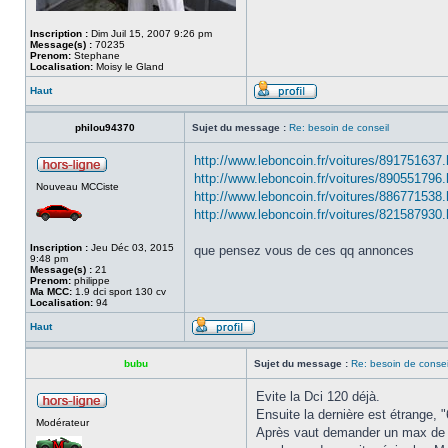
Inscription :
Dim Juil 15, 2007 9:26 pm
Message(s) :
70235
Prenom:
Stephane
Localisation:
Moisy le Gland
Haut
philou94370
Sujet du message :
Re: besoin de conseil
http://www.leboncoin.fr/voitures/89175163
http://www.leboncoin.fr/voitures/89055179
Nouveau MCCiste
http://www.leboncoin.fr/voitures/88677153
http://www.leboncoin.fr/voitures/82158793
Inscription :
Jeu Déc 03, 2015
que pensez vous de ces qq annonces
9:48 pm
Message(s) :
21
Prenom:
philippe
Ma MCC:
1.9 dci sport 130 cv
Localisation:
94
Haut
bubu
Sujet du message :
Re: besoin de consei
Evite la Dci 120 déjà.
Ensuite la dernière est étrange,
Modérateur
Après vaut demander un max de ren