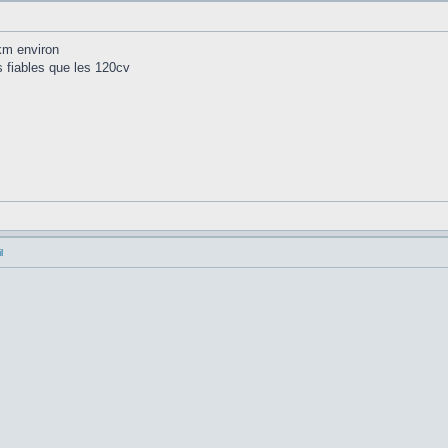
km environ
us fiables que les 120cv
l