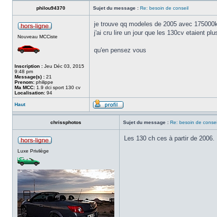
philou94370
Sujet du message :
Re: besoin de conseil
je trouve qq modeles de 2005 avec 175000
j'ai cru lire un jour que les 130cv etaient pl
Nouveau MCCiste
qu'en pensez vous
Inscription :
Jeu Déc 03, 2015
9:48 pm
Message(s) :
21
Prenom:
philippe
Ma MCC:
1.9 dci sport 130 cv
Localisation:
94
Haut
chrissphotos
Sujet du message :
Re: besoin de consei
Les 130 ch ces à partir de 2006.
Luxe Privilège