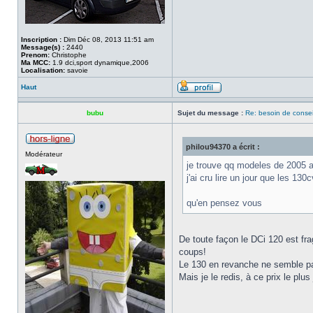
Inscription :
Dim Déc 08, 2013 11:51 am
Message(s) :
2440
Prenom:
Christophe
Ma MCC:
1.9 dci,sport dynamique,2006
Localisation:
savoie
Haut
bubu
Sujet du message :
Re: besoin de consei
philou94370 a écrit :
Modérateur
je trouve qq modeles de 2005
j'ai cru lire un jour que les 13
qu'en pensez vous
De toute façon le DCi 120 est fra
coups!
Le 130 en revanche ne semble pas 
Mais je le redis, à ce prix le plu