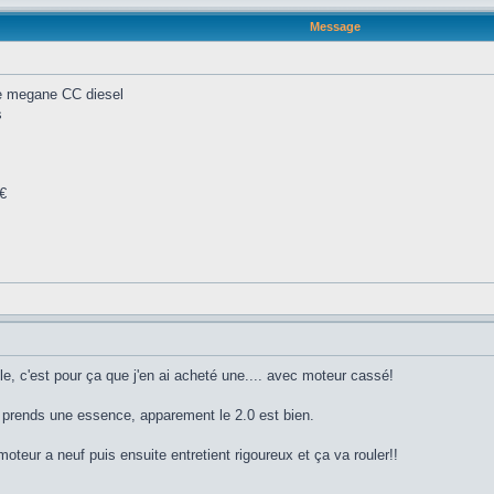
Message
lle megane CC diesel
s
0€
ble, c'est pour ça que j'en ai acheté une.... avec moteur cassé!
 prends une essence, apparement le 2.0 est bien.
moteur a neuf puis ensuite entretient rigoureux et ça va rouler!!