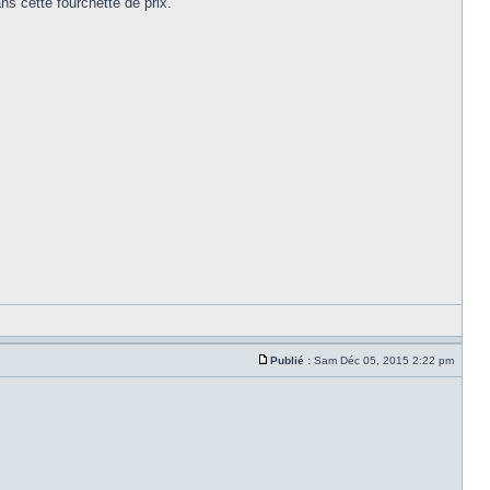
ns cette fourchette de prix.
Publié :
Sam Déc 05, 2015 2:22 pm