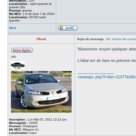
Message(s) :
120
Localisation :
saint quentin la
poterie (30)
Prenom:
jerome
Ma MCC:
1.9 dci luxe ? de 2004
Localisation:
30700 saint
quentin
Haut
F5sxd
Sujet du message :
Re: besoin de consei
Néanmoins moyen quelques attent
VIP
L'idéal est de faire en prévenir 
_________________
viewtopic.php?f=6&t=11377&hilit
Inscription :
Lun Mai 02, 2011 12:12 pm
Message(s) :
11906
Prenom:
Christophe
Ma MCC:
Mégane Cc
Localisation:
Caen