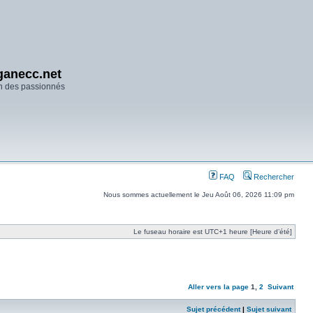
anecc.net
n des passionnés
FAQ
Rechercher
Nous sommes actuellement le Jeu Août 06, 2026 11:09 pm
Le fuseau horaire est UTC+1 heure [Heure d’été]
Aller vers la page
1
,
2
Suivant
Sujet précédent
|
Sujet suivant