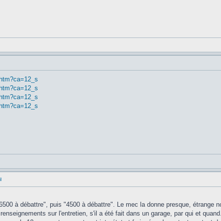
7.htm?ca=12_s
6.htm?ca=12_s
8.htm?ca=12_s
0.htm?ca=12_s
l
 "6500 à débattre", puis "4500 à débattre". Le mec la donne presque, étrange 
seignements sur l'entretien, s'il a été fait dans un garage, par qui et quand