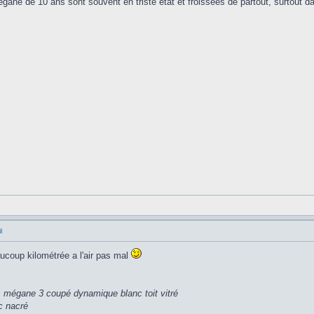
egane de 10 ans sont souvent en triste état et froissées de partout, surtout da
l
coup kilométrée a l'air pas mal
,
mégane 3 coupé dynamique blanc toit vitré
c nacré