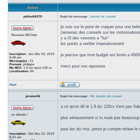
Auteur
philou94370
Sujet du message :
besoin de conseil
je suis sur le point de craquer pour une be
j'aimerais des conseils sur les motorisation
Nouveau MCCiste
y a t'il des versions a "fuir"
les points a verifier imperativement
Inscription :
Jeu Déc 03, 2015
je precise que mon budget est limite a 450
9:48 pm
Message(s) :
21
Prenom:
philippe
merci pour vos reponses
Ma MCC:
1.9 dci sport 130 cv
Localisation:
94
Haut
jerome34
Sujet du message :
Re: besoin de conseil
a ce qu'on dit le 1.9 dci 120cv n'est pas fia
on détoite !
plus sérieusement si tu roule pas beaucoup
pour les dci moi, perso je compte refaire le 
Inscription :
Dim Nov 22, 2015
8:22 am