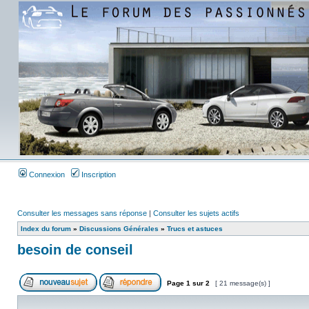
Connexion
Inscription
Consulter les messages sans réponse
|
Consulter les sujets actifs
Index du forum
»
Discussions Générales
»
Trucs et astuces
besoin de conseil
Page
1
sur
2
[ 21 message(s) ]