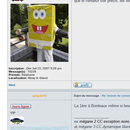
que le vendeur soit précis, les M
Inscription :
Dim Juil 15, 2007 9:26 pm
Message(s) :
70235
Prenom:
Stephane
Localisation:
Moisy le Gland
Haut
guigui276
Sujet du message :
Re: besoin de consei
La 1ère à Bordeaux même si beau
VIP
_________________
ex
mégane 2 CC
exception noire
et
mégane 3 CC dynamique blan