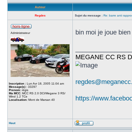
Auteur
Regdes
Sujet du message :
Re: barre anti rappr
bin moi je joue bi
Administrateur
________________
MEGANE CC RS DC
regdes@meganecc.
Inscription :
Lun Avr 18, 2005 11:04 am
Message(s) :
33297
Prenom:
régis
Ma MCC:
MCC RS 2.0 DCI/Megane 3 RS/
https://www.faceb
Wind 1.2 TCe
Localisation:
Mont de Marsan 40
Haut