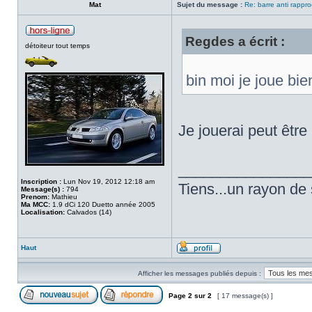
Mat
Sujet du message :
Re: barre anti rappr
Regdes a écrit :
détoiteur tout temps
bin moi je joue b
Je jouerai peut êtr
________________
Inscription :
Lun Nov 19, 2012 12:18 am
Tiens...un rayon de s
Message(s) :
794
Prenom:
Mathieu
Ma MCC:
1.9 dCi 120 Duetto année 2005
Localisation:
Calvados (14)
Haut
Afficher les messages publiés depuis :
Page
2
sur
2
[ 17 message(s) ]