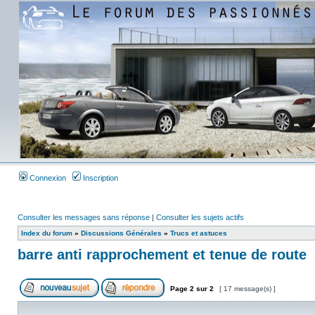
Connexion
Inscription
Consulter les messages sans réponse
|
Consulter les sujets actifs
Index du forum
»
Discussions Générales
»
Trucs et astuces
barre anti rapprochement et tenue de route
Page
2
sur
2
[ 17 message(s) ]