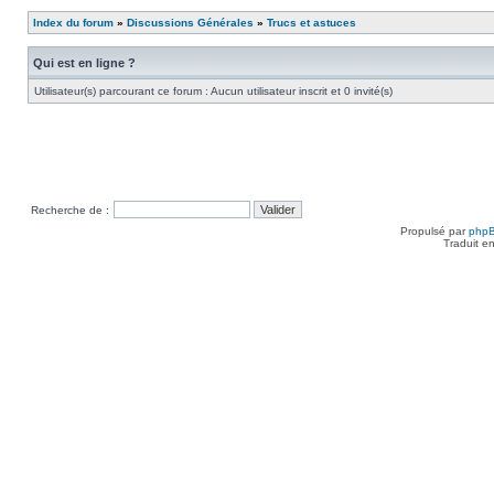
Index du forum
»
Discussions Générales
»
Trucs et astuces
Qui est en ligne ?
Utilisateur(s) parcourant ce forum : Aucun utilisateur inscrit et 0 invité(s)
Recherche de :
Propulsé par
php
Traduit e