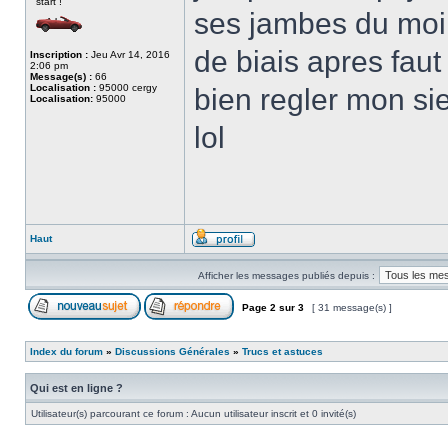
start !
ses jambes du moin
de biais apres faut
Inscription :
Jeu Avr 14, 2016
2:06 pm
Message(s) :
66
Localisation :
95000 cergy
bien regler mon sie
Localisation:
95000
lol
Haut
Afficher les messages publiés depuis :
Page
2
sur
3
[ 31 message(s) ]
Index du forum
»
Discussions Générales
»
Trucs et astuces
Qui est en ligne ?
Utilisateur(s) parcourant ce forum : Aucun utilisateur inscrit et 0 invité(s)