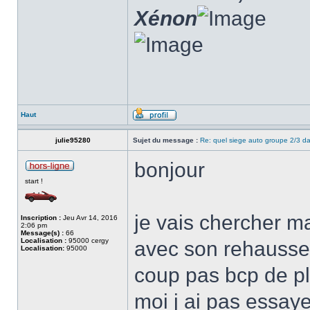
Xénon
Haut
julie95280
Sujet du message :
Re: quel siege auto groupe 2/3 
bonjour
start !
je vais chercher ma
Inscription :
Jeu Avr 14, 2016
2:06 pm
Message(s) :
66
Localisation :
95000 cergy
avec son rehausseu
Localisation:
95000
coup pas bcp de pl
moi j ai pas essaye