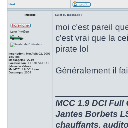
Haut
imotepe
Sujet du message :
moi c'est pareil que
Luxe Privilège
c'est vrai que la cei
pirate lol
Inscription :
Mer Août 02, 2006
1:59 pm
Message(s) :
2749
Localisation :
COUTEVROULT
(Marne la Vallée)
Généralement il fai
Ma MCC:
1.9 DCI Luxe
Dynamique 2004
______________
MCC 1.9 DCI Full 
Jantes Borbets LS 
chauffants, audi