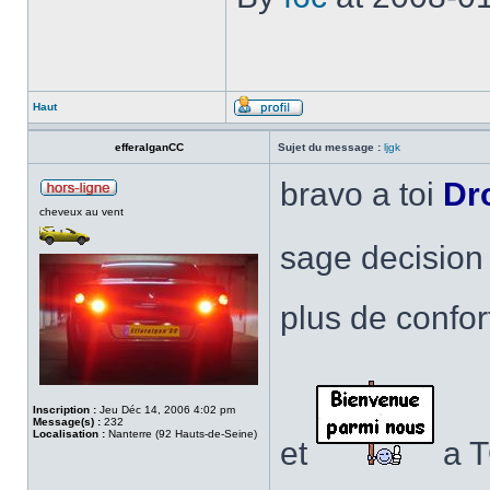
Haut
efferalganCC
Sujet du message :
ljgk
bravo a toi
Dr
cheveux au vent
sage decisio
plus de confo
Inscription :
Jeu Déc 14, 2006 4:02 pm
Message(s) :
232
Localisation :
Nanterre (92 Hauts-de-Seine)
et
a 