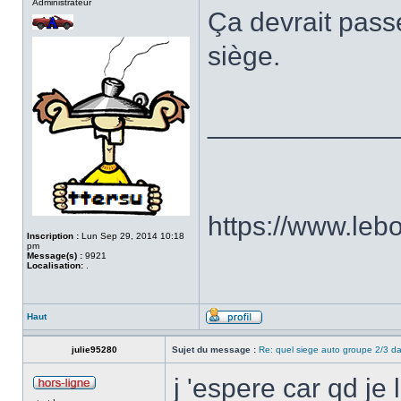
Administrateur
Ça devrait pass
siège.
____________
https://www.le
Inscription :
Lun Sep 29, 2014 10:18
pm
Message(s) :
9921
Localisation:
.
Haut
julie95280
Sujet du message :
Re: quel siege auto groupe 2/3 
j 'espere car qd je 