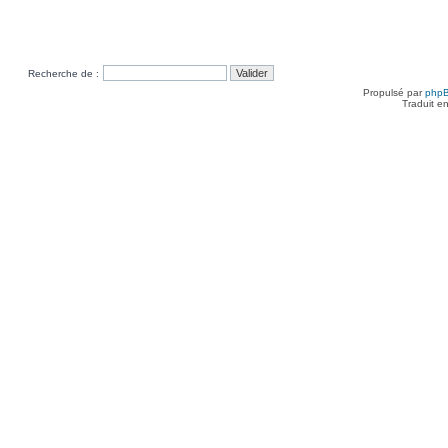
Recherche de :
Propulsé par
php
Traduit e