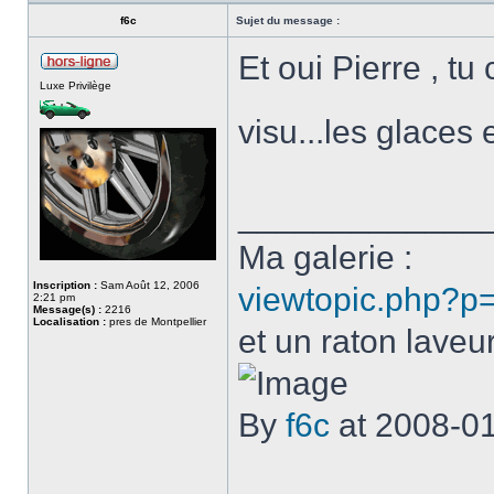
f6c
Sujet du message :
Et oui Pierre , t
Luxe Privilège
visu...les glaces
_____________
Ma galerie :
Inscription :
Sam Août 12, 2006
viewtopic.php?p
2:21 pm
Message(s) :
2216
Localisation :
pres de Montpellier
et un raton laveur
By
f6c
at 2008-0