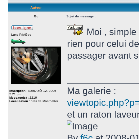
Auteur
f6c
Sujet du message :
Moi , simple 
Luxe Privilège
rien pour celui d
passager avant si
_____________
Ma galerie :
Inscription :
Sam Août 12, 2006
2:21 pm
Message(s) :
2216
viewtopic.php?p
Localisation :
pres de Montpellier
et un raton laveur
By
f6c
at 2008-0