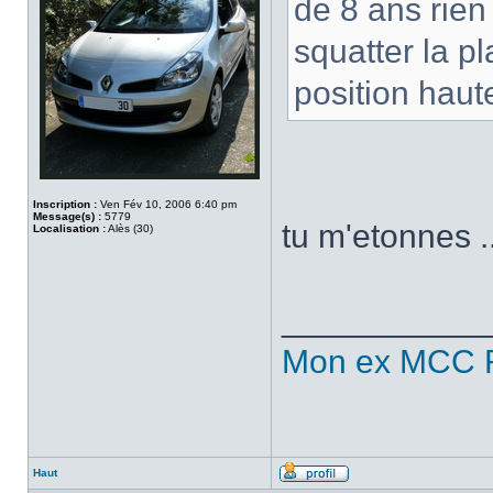
de 8 ans rien
squatter la p
position haut
Inscription :
Ven Fév 10, 2006 6:40 pm
Message(s) :
5779
tu m'etonnes ..
Localisation :
Alès (30)
___________
Mon ex MCC 
Haut