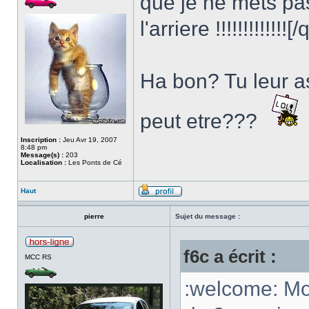
que je ne mets pas
l'arriere !!!!!!!!!!!!![
Ha bon? Tu leur a
peut etre???
Inscription :
Jeu Avr 19, 2007
8:48 pm
Message(s) :
203
Localisation :
Les Ponts de Cé
Haut
pierre
Sujet du message :
f6c a écrit :
MCC RS
:welcome: Moi