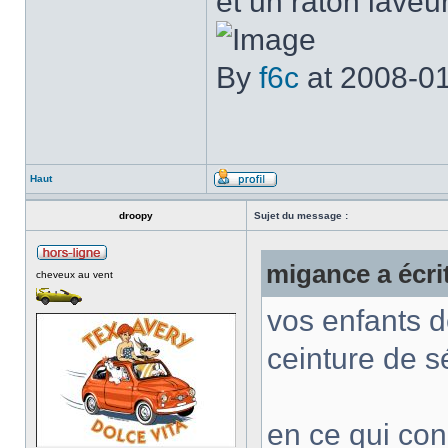
et un raton laveur
By
f6c
at 2008-0
Haut
droopy
Sujet du message :
migance a écrit
cheveux au vent
vos enfants d
ceinture de s
en ce qui conc