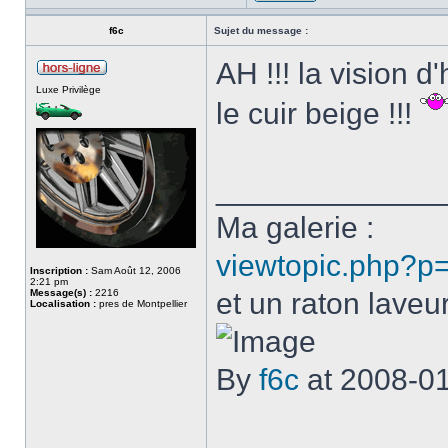
f6c
Sujet du message :
AH !!! la vision d
Luxe Privilège
le cuir beige !!!
_____________
Ma galerie :
viewtopic.php?p
Inscription :
Sam Août 12, 2006
2:21 pm
Message(s) :
2216
et un raton laveur
Localisation :
pres de Montpellier
By
f6c
at 2008-0