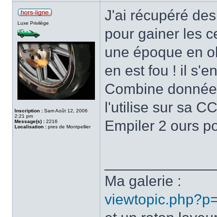
J'ai récupéré des
Luxe Privilège
pour gainer les ce
une époque en ob
en est fou ! il s'
Combine donnée 
l'utilise sur sa CC
Inscription :
Sam Août 12, 2006
2:21 pm
Empiler 2 ours po
Message(s) :
2216
Localisation :
pres de Montpellier
_____________
Ma galerie :
viewtopic.php?p