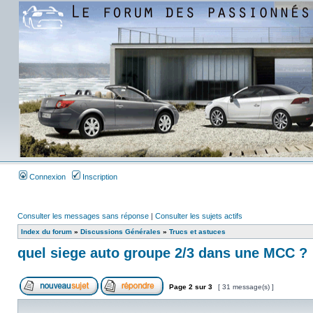
Connexion
Inscription
Consulter les messages sans réponse
|
Consulter les sujets actifs
Index du forum
»
Discussions Générales
»
Trucs et astuces
quel siege auto groupe 2/3 dans une MCC ?
Page
2
sur
3
[ 31 message(s) ]