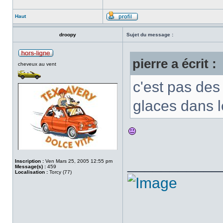
Haut
droopy
Sujet du message :
pierre a écrit :
cheveux au vent
c'est pas des 
glaces dans l
___________
Inscription :
Ven Mars 25, 2005 12:55 pm
Message(s) :
459
Localisation :
Torcy (77)