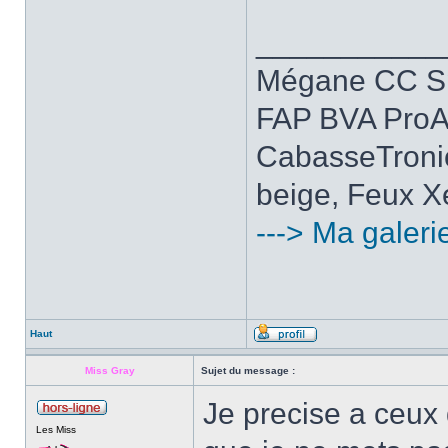
___________
Mégane CC Spo
FAP BVA ProAc
CabasseTronic
beige, Feux Xé
---> Ma galeri
Haut
Miss Gray
Sujet du message :
Je precise a ceux qu
Les Miss