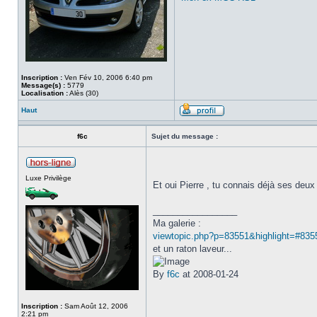
Inscription :
Ven Fév 10, 2006 6:40 pm
Message(s) :
5779
Localisation :
Alès (30)
Haut
f6c
Sujet du message :
Luxe Privilège
Et oui Pierre , tu connais déjà ses deux
_________________
Ma galerie :
viewtopic.php?p=83551&highlight=#835
et un raton laveur...
By
f6c
at 2008-01-24
Inscription :
Sam Août 12, 2006
2:21 pm