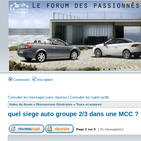
Connexion
Inscription
Consulter les messages sans réponse
|
Consulter les sujets actifs
Index du forum
»
Discussions Générales
»
Trucs et astuces
quel siege auto groupe 2/3 dans une MCC ?
Page
2
sur
3
[ 31 message(s) ]