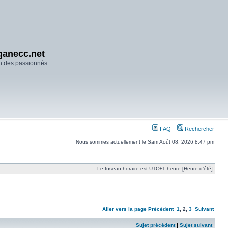
anecc.net
n des passionnés
FAQ
Rechercher
Nous sommes actuellement le Sam Août 08, 2026 8:47 pm
Le fuseau horaire est UTC+1 heure [Heure d’été]
Aller vers la page
Précédent
1
,
2
,
3
Suivant
Sujet précédent
|
Sujet suivant