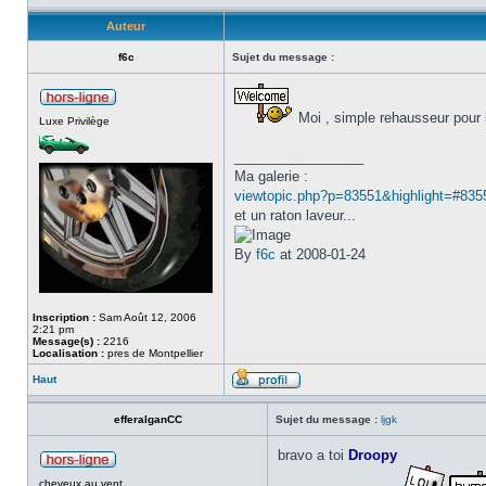
Auteur
f6c
Sujet du message :
Moi , simple rehausseur pour l
Luxe Privilège
_________________
Ma galerie :
viewtopic.php?p=83551&highlight=#835
et un raton laveur...
By
f6c
at 2008-01-24
Inscription :
Sam Août 12, 2006
2:21 pm
Message(s) :
2216
Localisation :
pres de Montpellier
Haut
efferalganCC
Sujet du message :
ljgk
bravo a toi
Droopy
cheveux au vent