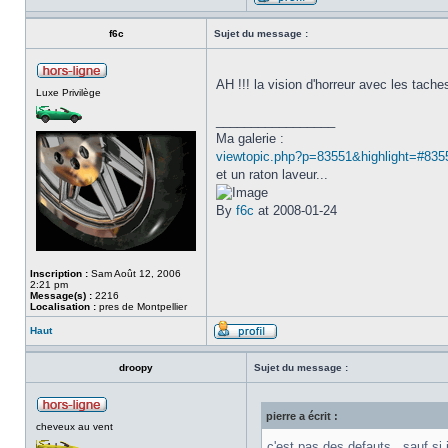
f6c
Sujet du message :
AH !!! la vision d'horreur avec les taches
Luxe Privilège
_________________
Ma galerie :
viewtopic.php?p=83551&highlight=#835
et un raton laveur...
By
f6c
at 2008-01-24
Inscription :
Sam Août 12, 2006
2:21 pm
Message(s) :
2216
Localisation :
pres de Montpellier
Haut
droopy
Sujet du message :
pierre a écrit :
cheveux au vent
c'est pas des defauts , sauf si