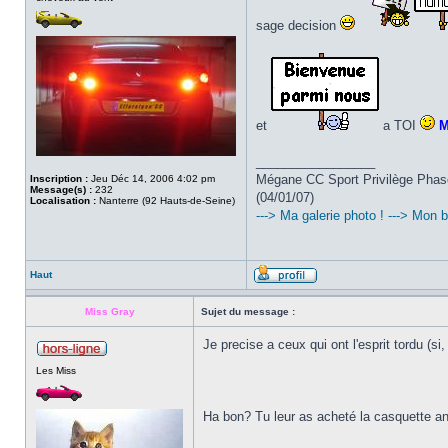
sage decision
et
a TOI
M
_________________
Mégane CC Sport Privilège Phase
Inscription :
Jeu Déc 14, 2006 4:02 pm
Message(s) :
232
(04/01/07)
Localisation :
Nanterre (92 Hauts-de-Seine)
---> Ma galerie photo !
---> Mon 
Haut
Miss Gray
Sujet du message :
Je precise a ceux qui ont l'esprit tordu (si, 
Les Miss
Ha bon? Tu leur as acheté la casquette a