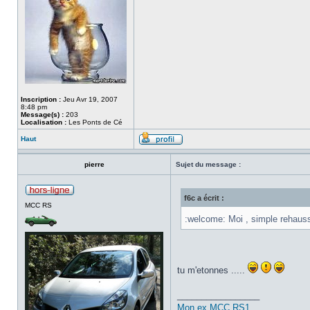
Inscription :
Jeu Avr 19, 2007
8:48 pm
Message(s) :
203
Localisation :
Les Ponts de Cé
Haut
pierre
Sujet du message :
f6c a écrit :
MCC RS
:welcome: Moi , simple rehausse
tu m'etonnes .....
_________________
Mon ex MCC RS1