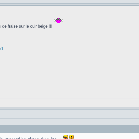
 de fraise sur le cuir beige !!!
51
 ils mangent les glaces dans le c.c.