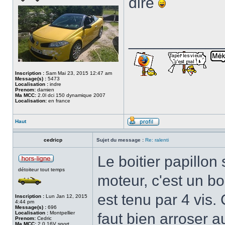
dire
___________
Inscription :
Sam Mai 23, 2015 12:47 am
Message(s) :
5473
Localisation :
indre
Prenom:
damien
Ma MCC:
2.0l dci 150 dynamique 2007
Localisation:
en france
Haut
cedricp
Sujet du message :
Re: ralenti
Le boitier papillon s
détoiteur tout temps
moteur, c'est un boi
est tenu par 4 vis.
Inscription :
Lun Jan 12, 2015
4:44 pm
Message(s) :
696
Localisation :
Montpellier
faut bien arroser a
Prenom:
Cedric
Ma MCC:
2.0 16V sport