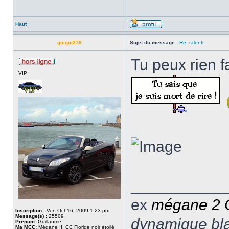
Haut
guigui276
Sujet du message :
Re: ralenti
Tu peux rien fa
VIP
___________
ex
mégane 2
Inscription :
Ven Oct 16, 2009 1:23 pm
Message(s) :
25509
dynamique blan
Prenom:
Guillaume
Ma MCC:
Mégane III CC Floride noir étoilé