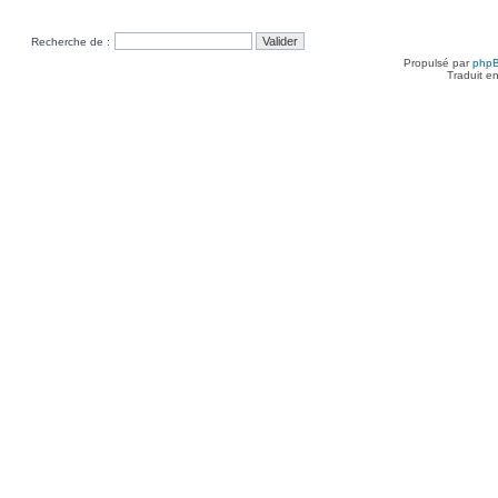
Recherche de :
Propulsé par
php
Traduit e