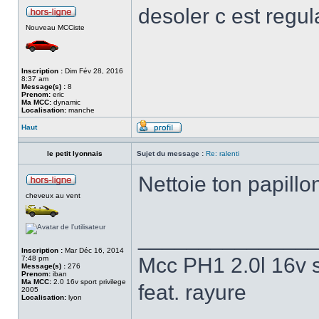
desoler c est regul
Nouveau MCCiste
Inscription :
Dim Fév 28, 2016
8:37 am
Message(s) :
8
Prenom:
eric
Ma MCC:
dynamic
Localisation:
manche
Haut
le petit lyonnais
Sujet du message :
Re: ralenti
Nettoie ton papill
cheveux au vent
______________
Inscription :
Mar Déc 16, 2014
Mcc PH1 2.0l 16v s
7:48 pm
Message(s) :
276
Prenom:
iban
Ma MCC:
2.0 16v sport privilege
feat. rayure
2005
Localisation:
lyon