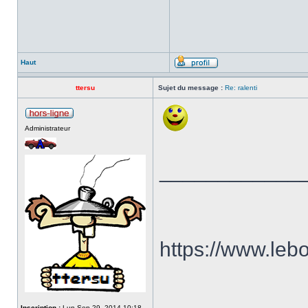
Haut
ttersu
Sujet du message :
Re: ralenti
Administrateur
____________
https://www.le
Inscription :
Lun Sep 29, 2014 10:18