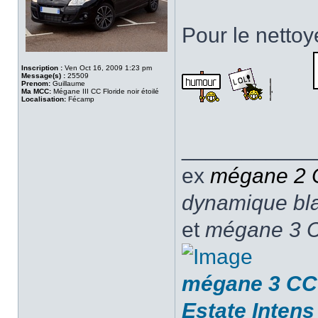
Pour le nettoye
Inscription :
Ven Oct 16, 2009 1:23 pm
Message(s) :
25509
Prenom:
Guillaume
Ma MCC:
Mégane III CC Floride noir étoilé
Localisation:
Fécamp
___________
ex
mégane 2
dynamique blan
et
mégane 3 C
mégane 3 CC 
Estate Intens