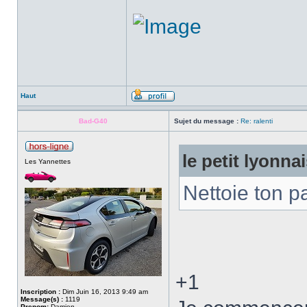
Haut
Bad-G40
Sujet du message :
Re: ralenti
le petit lyonnai
Les Yannettes
Nettoie ton p
+1
Inscription :
Dim Juin 16, 2013 9:49 am
Message(s) :
1119
Prenom:
Damien