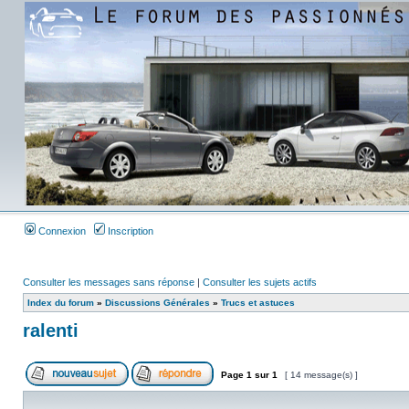
Connexion
Inscription
Consulter les messages sans réponse
|
Consulter les sujets actifs
Index du forum
»
Discussions Générales
»
Trucs et astuces
ralenti
Page
1
sur
1
[ 14 message(s) ]