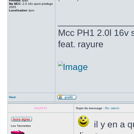
Prenom:
iban
Ma MCC:
2.0 16v sport privilege
2005
Localisation:
lyon
______________
Mcc PH1 2.0l 16v s
feat. rayure
Haut
blink974
Sujet du message :
Re: ralenti
il y en a 
Les Yannettes