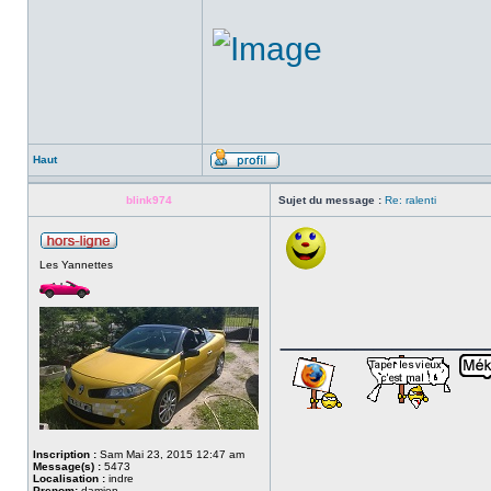
Haut
blink974
Sujet du message :
Re: ralenti
Les Yannettes
___________
Inscription :
Sam Mai 23, 2015 12:47 am
Message(s) :
5473
Localisation :
indre
Prenom:
damien