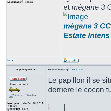
Localisation:
Fécamp
et
mégane 3 C
mégane 3 CC 
Estate Intens
Haut
le petit lyonnais
Sujet du message :
Re: ralenti
Le papillon il se si
cheveux au vent
derriere le cocon t
Inscription :
Mar Déc 16, 2014
7:48 pm
Message(s) :
276