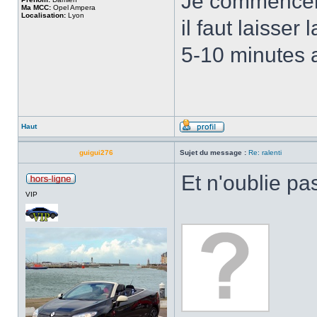
Je commencerai
Ma MCC:
Opel Ampera
Localisation:
Lyon
il faut laisser
5-10 minutes af
Haut
guigui276
Sujet du message :
Re: ralenti
Et n'oublie pa
VIP