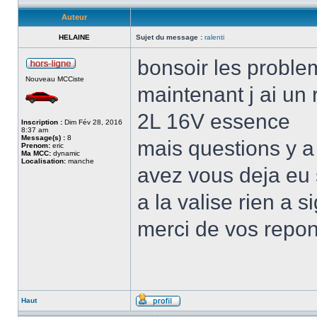
Auteur
HELAINE
Sujet du message :
ralenti
bonsoir les proble
Nouveau MCCiste
maintenant j ai un
2L 16V essence
Inscription :
Dim Fév 28, 2016
8:37 am
Message(s) :
8
mais questions y a 
Prenom:
eric
Ma MCC:
dynamic
Localisation:
manche
avez vous deja eu
a la valise rien a s
merci de vos repo
Haut