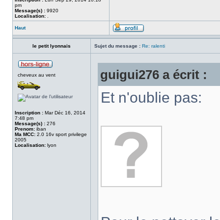
pm
Message(s) :
9920
Localisation:
.
Haut
le petit lyonnais
Sujet du message :
Re: ralenti
guigui276 a écrit :
cheveux au vent
Et n'oublie pas:
Inscription :
Mar Déc 16, 2014
7:48 pm
Message(s) :
276
Prenom:
iban
Ma MCC:
2.0 16v sport privilege
2005
Localisation:
lyon