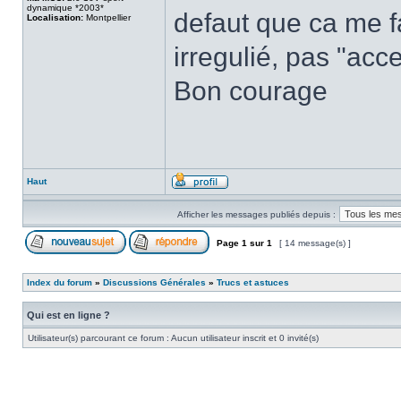
dynamique *2003*
defaut que ca me fai
Localisation:
Montpellier
irregulié, pas "acce
Bon courage
Haut
Afficher les messages publiés depuis :
Page
1
sur
1
[ 14 message(s) ]
Index du forum
»
Discussions Générales
»
Trucs et astuces
Qui est en ligne ?
Utilisateur(s) parcourant ce forum : Aucun utilisateur inscrit et 0 invité(s)