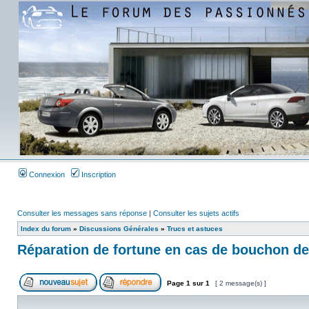
Connexion
Inscription
Consulter les messages sans réponse
|
Consulter les sujets actifs
Index du forum
»
Discussions Générales
»
Trucs et astuces
Réparation de fortune en cas de bouchon de
Page
1
sur
1
[ 2 message(s) ]