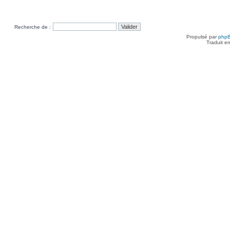
Recherche de :
Propulsé par
php
Traduit e