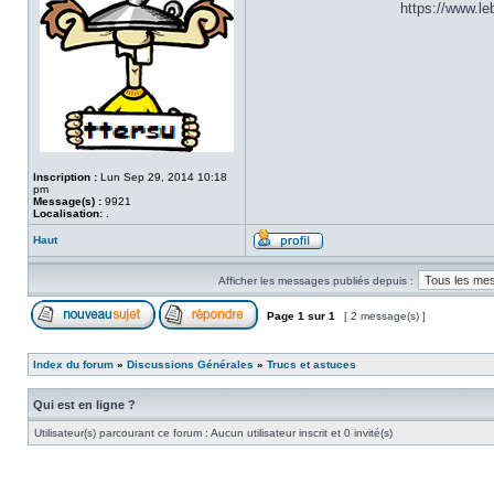
https://www.l
Inscription :
Lun Sep 29, 2014 10:18
pm
Message(s) :
9921
Localisation:
.
Haut
Afficher les messages publiés depuis :
Page
1
sur
1
[ 2 message(s) ]
Index du forum
»
Discussions Générales
»
Trucs et astuces
Qui est en ligne ?
Utilisateur(s) parcourant ce forum : Aucun utilisateur inscrit et 0 invité(s)