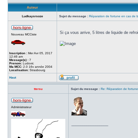
Auteur
Ludkaysrsoze
Sujet du message :
Réparation de fortune en cas de 
Si ça vous arrive, 5 litres de liquide de ref
Nouveau MCCiste
Inscription :
Mer Avr 05, 2017
12:46 am
Message(s) :
7
Prenom:
Ludovic
Ma MCC:
2.0 16v année 2004
Localisation:
Strasbourg
Haut
ttersu
Sujet du message :
Re: Réparation de fortun
Administrateur
_________________