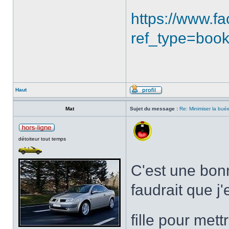
https://www.
ref_type=boo
Haut
Mat
Sujet du message :
Re: Minimiser la bu
détoiteur tout temps
C'est une bon
faudrait que j
fille pour me