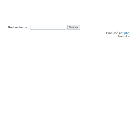
Recherche de :
Propulsé par
php
Traduit e