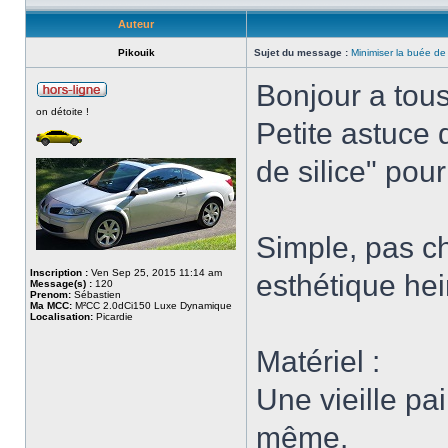
Auteur
Pikouik
Sujet du message :
Minimiser la buée d
Bonjour a tous
on détoite !
Petite astuce 
de silice" pou
Simple, pas ch
Inscription :
Ven Sep 25, 2015 11:14 am
esthétique he
Message(s) :
120
Prenom:
Sébastien
Ma MCC:
M²CC 2.0dCi150 Luxe Dynamique
Localisation:
Picardie
Matériel :
Une vieille pa
même.