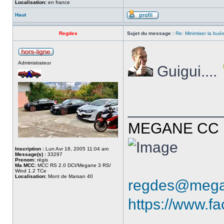
Localisation:
en france
Haut
Regdes
Sujet du message :
Re: Minimiser la bu
Administrateur
Guigui....
___________
MEGANE CC R
Inscription :
Lun Avr 18, 2005 11:04 am
Message(s) :
33297
Prenom:
régis
Ma MCC:
MCC RS 2.0 DCI/Megane 3 RS/
Wind 1.2 TCe
Localisation:
Mont de Marsan 40
regdes@mega
https://www.f