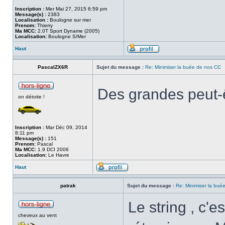
Inscription :
Mer Mai 27, 2015 6:59 pm
Message(s) :
2383
Localisation :
Boulogne sur mer
Prenom:
Thierry
Ma MCC:
2.0T Sport Dyname (2005)
Localisation:
Boulogne S/Mer
Haut
PascalZX6R
Sujet du message :
Re: Minimiser la buée de nos CC
Des grandes peut-ê
on détoite !
Inscription :
Mar Déc 09, 2014
8:11 pm
Message(s) :
151
Prenom:
Pascal
Ma MCC:
1.9 DCI 2006
Localisation:
Le Havre
Haut
patrak
Sujet du message :
Re: Minimiser la bué
Le string , c'e
cheveux au vent