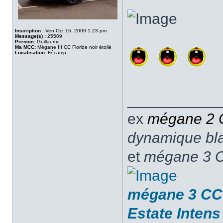
Inscription :
Ven Oct 16, 2009 1:23 pm
Message(s) :
25509
Prenom:
Guillaume
Ma MCC:
Mégane III CC Floride noir étoilé
Localisation:
Fécamp
___________
ex
mégane 2
dynamique blan
et
mégane 3 C
mégane 3 CC 
Estate Intens