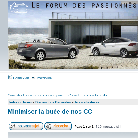
Connexion
Inscription
Consulter les messages sans réponse
|
Consulter les sujets actifs
Index du forum
»
Discussions Générales
»
Trucs et astuces
Minimiser la buée de nos CC
Page
1
sur
1
[ 10 message(s) ]