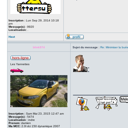
Inscription :
Lun Sep 29, 2014 10:18
pm
Message(s) :
9920
Localisation:
.
Haut
blink974
Sujet du message :
Re: Minimiser la bu
Les Yannettes
:
___________
Inscription :
Sam Mai 23, 2015 12:47 am
Message(s) :
5474
Localisation :
indre
Prenom:
damien
Ma MCC:
2.0l dci 150 dynamique 2007