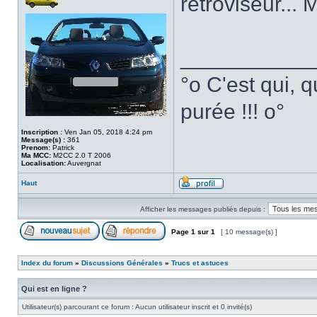
rétroviseur... 
___________
°o C'est qui, q
purée !!! o°
Inscription :
Ven Jan 05, 2018 4:24 pm
Message(s) :
361
Prenom:
Patrick
Ma MCC:
M2CC 2.0 T 2006
Localisation:
Auvergnat
Haut
Afficher les messages publiés depuis :
Page
1
sur
1
[ 10 message(s) ]
Index du forum
»
Discussions Générales
»
Trucs et astuces
Qui est en ligne ?
Utilisateur(s) parcourant ce forum : Aucun utilisateur inscrit et 0 invité(s)