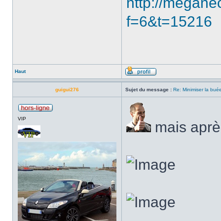
http://megane
f=6&t=15216
Haut
guigui276
Sujet du message :
Re: Minimiser la bu
VIP
mais après