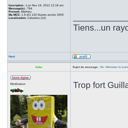
Inscription :
Lun Nov 19, 2012 12:18 am
Message(s) :
794
Prenom:
Mathieu
___________
Ma MCC:
1.9 dCi 120 Duetto année 2005
Localisation:
Calvados (14)
Tiens...un rayo
Haut
bubu
Sujet du message :
Re: Minimiser la bu
Trop fort Guil
Modérateur