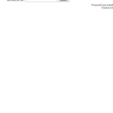
Recherche de :
Propulsé par
php
Traduit e