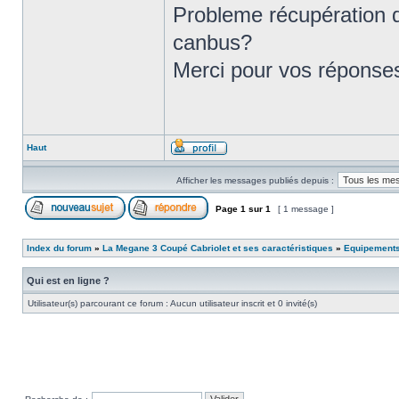
Probleme récupération 
canbus?
Merci pour vos réponse
Haut
Afficher les messages publiés depuis :
Page
1
sur
1
[ 1 message ]
Index du forum
»
La Megane 3 Coupé Cabriolet et ses caractéristiques
»
Equipements
Qui est en ligne ?
Utilisateur(s) parcourant ce forum : Aucun utilisateur inscrit et 0 invité(s)