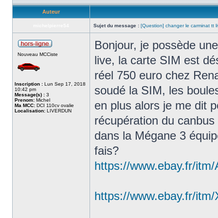
Auteur
michelpierre54
Sujet du message :
[Question] changer le carminat tt 
Bonjour, je possède une
Nouveau MCCiste
live, la carte SIM est dé
réel 750 euro chez Renau
Inscription :
Lun Sep 17, 2018
soudé la SIM, les boule
10:42 pm
Message(s) :
3
Prenom:
Michel
en plus alors je me dit
Ma MCC:
DCI 110cv ovalie
Localisation:
LIVERDUN
récupération du canbus 
dans la Mégane 3 équipé d
fais?
https://www.ebay.fr/itm
https://www.ebay.fr/i