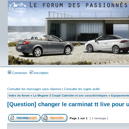
Connexion
Inscription
Consulter les messages sans réponse
|
Consulter les sujets actifs
Index du forum
»
La Megane 3 Coupé Cabriolet et ses caractéristiques
»
Equipements
[Question] changer le carminat tt live pour 
Page
1
sur
1
[ 1 message ]