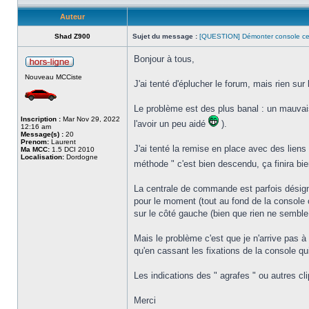
Auteur
Shad Z900
Sujet du message :
[QUESTION] Démonter console ce
Bonjour à tous,
Nouveau MCCiste
J'ai tenté d'éplucher le forum, mais rien su
Le problème est des plus banal : un mauvais 
Inscription :
Mar Nov 29, 2022
l'avoir un peu aidé
).
12:16 am
Message(s) :
20
Prenom:
Laurent
J'ai tenté la remise en place avec des liens
Ma MCC:
1.5 DCI 2010
Localisation:
Dordogne
méthode " c'est bien descendu, ça finira bi
La centrale de commande est parfois désig
pour le moment (tout au fond de la console c
sur le côté gauche (bien que rien ne semble 
Mais le problème c'est que je n'arrive pas 
qu'en cassant les fixations de la console qui
Les indications des " agrafes " ou autres cl
Merci