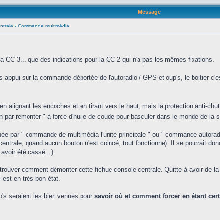
Message
ntrale - Commande multimédia
r la CC 3... que des indications pour la CC 2 qui n'a pas les mêmes fixations.
appui sur la commande déportée de l'autoradio / GPS et oup's, le boitier c'es
 en alignant les encoches et en tirant vers le haut, mais la protection anti-ch
en par remonter " à force d'huile de coude pour basculer dans le monde de la
née par " commande de multimédia l'unité principale " ou " commande autora
entrale, quand aucun bouton n'est coincé, tout fonctionne). Il se pourrait donc
avoir été cassé...).
à trouver comment démonter cette fichue console centrale. Quitte à avoir de 
 est en très bon état.
ip's seraient les bien venues pour
savoir où et comment forcer en étant cert