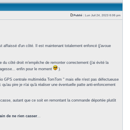
Publié :
Lun Juil 24, 2023 6:06 pm
t affaissé d'un côté. Il est maintenant totalement enfoncé (j'avoue
ute du côté droit m'empêche de remonter correctement (j'ai évité la
 sagesse... enfin pour le moment
).
dio GPS centrale multimédia TomTom " mais elle n'est pas défectueuse
 qu'au pire je n'ai qu'à réaliser une éventuelle patte anti-enfoncement
la casse, autant que ce soit en remontant la commande déportée plutôt
ain de ne rien casser
...