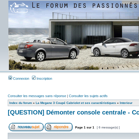
Connexion
Inscription
Consulter les messages sans réponse
|
Consulter les sujets actifs
Index du forum
»
La Megane 3 Coupé Cabriolet et ses caractéristiques
»
Interieur
[QUESTION] Démonter console centrale - 
Page
1
sur
1
[ 6 message(s) ]