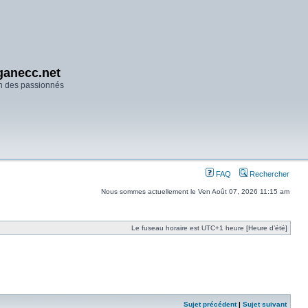
anecc.net
n des passionnés
FAQ
Rechercher
Nous sommes actuellement le Ven Août 07, 2026 11:15 am
Le fuseau horaire est UTC+1 heure [Heure d’été]
Sujet précédent
|
Sujet suivant