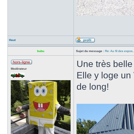
Haut
bubu
Sujet du message :
Re: Au fil des expos..
Une très bell
Modérateur
Elle y loge u
de long!