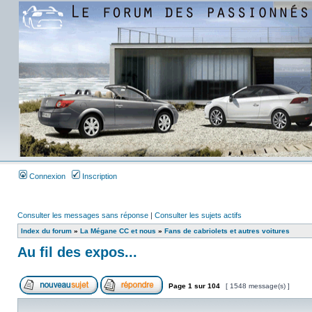
Connexion
Inscription
Consulter les messages sans réponse
|
Consulter les sujets actifs
Index du forum
»
La Mégane CC et nous
»
Fans de cabriolets et autres voitures
Au fil des expos...
Page
1
sur
104
[ 1548 message(s) ]