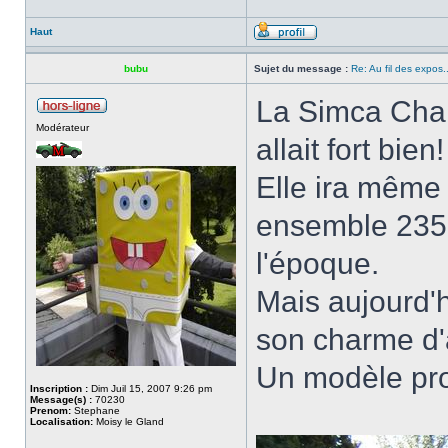
Haut
bubu
Sujet du message :
Re: Au fil des expos..
La Simca Chamb
Modérateur
allait fort bien!
Elle ira même
ensemble 2351
l'époque.
Mais aujourd'h
son charme d'
Un modèle pro
Inscription :
Dim Juil 15, 2007 9:26 pm
Message(s) :
70230
Prenom:
Stephane
Localisation:
Moisy le Gland